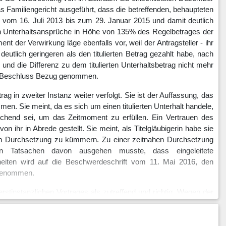
as Familiengericht ausgeführt, dass die betreffenden, behaupteten
it vom 16. Juli 2013 bis zum 29. Januar 2015 und damit deutlich
en Unterhaltsansprüche in Höhe von 135% des Regelbetrages der
 der Verwirkung läge ebenfalls vor, weil der Antragsteller - ihr
eutlich geringeren als den titulierten Betrag gezahlt habe, nach
nd die Differenz zu dem titulierten Unterhaltsbetrag nicht mehr
en Beschluss Bezug genommen.
g in zweiter Instanz weiter verfolgt. Sie ist der Auffassung, das
n. Sie meint, da es sich um einen titulierten Unterhalt handele,
reichend sei, um das Zeitmoment zu erfüllen. Ein Vertrauen des
 ihr in Abrede gestellt. Sie meint, als Titelgläubigerin habe sie
ssen Durchsetzung zu kümmern. Zu einer zeitnahen Durchsetzung
n Tatsachen davon ausgehen musste, dass eingeleitete
eiten wird auf die Beschwerdeschrift vom 11. Mai 2016, den
 genommen.
 erstinstanzlichen Vortrages als zutreffend und richtig. Wegen der
uli 2016 verwiesen.