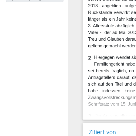
2013 - angeblich - aufge
Rückstände verwirkt sei
länger als ein Jahr ke
3. Altersstufe abzüglic
Vater -, der ab Mai 201
Treu und Glauben darauf
geltend gemacht werden
2
Hiergegen wendet sich
Familiengericht habe
sei bereits fraglich, o
Antragstellers darauf, 
sich auf den Titel und
habe indessen keine
Zwangsvollstreckungsm
Schriftsatz vom 15. Ju
3
Der Antragsteller ver
Einzelheiten wird au
Zitiert von