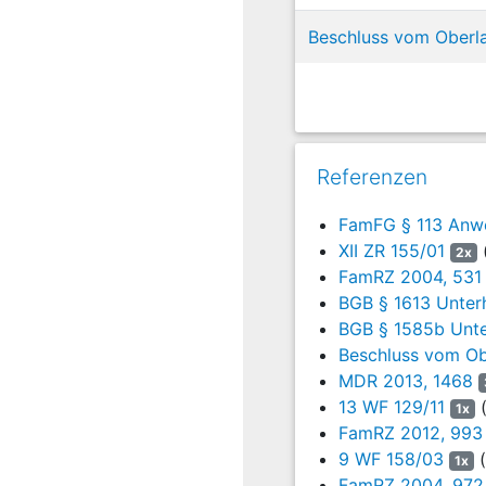
4
Die Rechtsverfolgun
Beschluss vom Oberl
familiengerichtliche
5
1.
Allgemein anerka
rechtsvernichtende,
auch bereits vor Eintri
NomosKommentarBGB/Men
Referenzen
Rechtsprechung (vgl.
Unterhaltsberechtigte d
FamFG § 113 Anwe
wäre und der Unterhalts
XII ZR 155/01
(
2x
auch in Zukunft nicht 
FamRZ 2004, 531
des vor dem Zeitmoment 
BGB § 1613 Unterh
Umstandsmoment gegeb
BGB § 1585b Unter
Beschluss vom Ob
6
2.
a) Für das Unterha
Verwirkung keine al
MDR 2013, 1468
lebensnotwendig auf Un
13 WF 129/11
(
1x
zeitnah um die Anspruch
FamRZ 2012, 993
Weiter kommt hinzu, das
9 WF 158/03
(
1x
die Begleichung des lauf
FamRZ 2004, 972