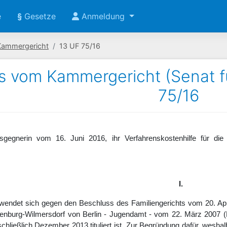
e
§
Gesetze
Anmeldung
Kammergericht
13 UF 75/16
s vom Kammergericht (Senat fü
75/16
sgegnerin vom 16. Juni 2016, ihr Verfahrenskostenhilfe für die
I.
 wendet sich gegen den Beschluss des Familiengerichts vom 20. Ap
enburg-Wilmersdorf von Berlin - Jugendamt - vom 22. März 2007 (Beu
nschließlich Dezember 2013 tituliert ist. Zur Begründung dafür, wesh