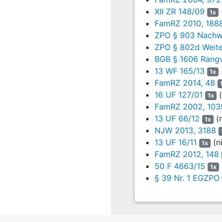
die Voraussetzungen fü
XII ZR 148/09
1x
ermitteln sind. Deshalb
FamRZ 2010, 188
von rückständigem Nach
ZPO § 903 Nachw
ein Jahr oder länger zu
ZPO § 802d Weit
für die Vergangenheit v
BGB § 1606 Rangve
NomosKommentarBGB/Menne
13 WF 165/13
1x
7
b) Bei der Jahresfri
FamRZ 2014, 48
Dezember 2003 -
XI
16 UF 127/01
(
1x
2013 -
2 WF 82/13
,
MD
FamRZ 2002, 103
FamRZ 2012, 993
: ti
13 UF 66/12
(n
1x
großzügiger zu bemesse
NJW 2013, 3188
Geltendmachung nicht ti
13 UF 16/11
(n
1x
solche kümmern muss.
FamRZ 2012, 148
Unterhaltsanspruchs be
50 F 4663/15
werden sollen (vgl. O
1x
136, 137).
§ 39 Nr. 1 EGZPO
8
c) Tatsächlich ist di
zahlen, erfolgte dur
die Aufforderung im Z