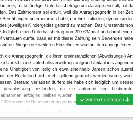
laufener, rückständiger Unterhaltsbeträge unzulässig sein soll, hat d
en. Das Zeitmoment sei erfüllt, weil die Antragsgegnerin in der Ze
ine Bemühungen unternommen habe, um ihre titulierten, dynamisiert
h des jeweiligen Kindergeldes geltend zu machen. Das Umstandsmoment
3 lediglich einen Unterhaltsbetrag von 200 €/Monat und damit einen d
 vertrauen durfte, dass es mit dieser Zahlung sein Bewenden habe u
 würde. Wegen der weiteren Einzelheiten wird auf den angegriffen
 die Antragsgegnerin, die ihren erstinstanzlichen (Abweisungs-) Antra
 zu Unrecht eine Unterhaltsverwirkung aufgrund Zeitablaufs angenomme
b eine Untätigkeit von lediglich etwa eineinhalb Jahren schon aus
dass der Rückstand nicht mehr geltend gemacht werden würde, wird von
 dessen Bestand verlassen dürfen; sie habe sich lediglich um de
 Veranlassung bestanden, da sie aufgrund von bestimmte
aßnahmen erfolglos bleiben würden. Wegen der weiteren Einzelh
Volltext anzeigen
ni 2016 sowie die Beschwerdebegründung vom 16. Juni 2016 Bezug
teidigt die familiengerichtliche Entscheidung unter Vertiefung seines
f die Schriftsätze vom 25. Mai 2016, vom 29. Juni 2016 und vom 13. J
II.