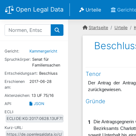
Open Legal Data
Urteile
Gericht
Startseite
Urteile
Beschlus
Gericht:
Kammergericht
Spruchkörper:
Senat für
Familiensachen
Tenor
Entscheidungsart:
Beschluss
Erschienen
2017-06-28
Der Antrag der Antrag
am:
zurückgewiesen.
Aktenzeichen:
13 UF 75/16
Gründe
API:
JSON
ECLI:
1
Die Antragsgegnerin
Kurz-URL:
Bezirksamts Charlott
soweit Unterhalt bis ei