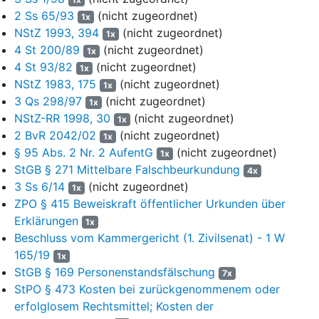
240; Fahlbusch in Hofmann, Ausländerrecht 2. Aufl.,
§ 95
2 Ss 65/93
(nicht zugeordnet)
1x
AufenthG
Rn. 222; Stephan in Bergmann/Dienelt,
NStZ 1993, 394
(nicht zugeordnet)
1x
Ausländerrecht 14. Aufl.,
§ 95 AufenthG
Rn. 106; Hohoff in
4 St 200/89
(nicht zugeordnet)
1x
BeckOK, Ausländerrecht,
§ 95 AufenthG
Rn. 90;
4 St 93/82
(nicht zugeordnet)
1x
Hadamtzky/Senge in Erbs/Kohlhaas, Strafrechtliche
NStZ 1983, 175
(nicht zugeordnet)
Nebengesetze,
§ 95 AufenthG
1x
Rn. 57; Mosbacher in GK-
3 Qs 298/97
(nicht zugeordnet)
AufenthG, § 95 Rn. 253) und der Notarvertreter weder als nach
1x
§ 71 AufenthG
NStZ-RR 1998, 30
zuständige Behörde, noch im Rahmen eines
(nicht zugeordnet)
1x
verwaltungsrechtlichen Verfahrens tätig geworden war.
2 BvR 2042/02
(nicht zugeordnet)
1x
§ 95 Abs. 2 Nr. 2 AufentG
(nicht zugeordnet)
1x
7
b) Aber auch der Antrag der Angeklagten gegenüber der
StGB § 271 Mittelbare Falschbeurkundung
4x
Ausländerbehörde führt nicht zu einer Strafbarkeit nach
§ 95
3 Ss 6/14
(nicht zugeordnet)
1x
Abs. 2 Nr. 2 AufenthG
, denn sowohl die darin enthaltene Angabe
ZPO § 415 Beweiskraft öffentlicher Urkunden über
zur Staatsangehörigkeit der Tochter S (nachfolgend aa)), als
Erklärungen
auch jene zur Vaterschaft von T (nachfolgend bb)) waren richtig.
1x
Beschluss vom Kammergericht (1. Zivilsenat) - 1 W
8
aa) Die Angeklagte hat zutreffend angegeben, dass ihre
165/19
1x
Tochter deutsche Staatsangehörige sei. Nach
§ 4 Abs. 3
StGB § 169 Personenstandsfälschung
7x
Satz 1 StAG
erwirbt ein Kind ausländischer Eltern durch die
StPO § 473 Kosten bei zurückgenommenem oder
Geburt im Inland die deutsche Staatsangehörigkeit, wenn ein
erfolglosem Rechtsmittel; Kosten der
Elternteil seit acht Jahren rechtmäßig seinen gewöhnlichen