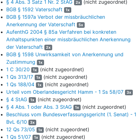
§ 4 Abs. 3 Satz 1 Nr. 2 StAG
(nicht zugeordnet)
2x
Tatsächlich handelt es sich bei T, wie die Angeklagte wusste,
BGB § 1592 Vaterschaft
1x
nicht um den biologischen Vater ihrer Tochter. Vielmehr zahlte
BGB § 1597a Verbot der missbräuchlichen
die Angeklagte dem T 5.000 € für die Anerkennung der
Anerkennung der Vaterschaft
Vaterschaft. Die Angeklagte wusste im Zeitpunkt ihrer
5x
Erklärungen gegenüber dem Notarvertreter, dass T – anders als
AufenthG 2004 § 85a Verfahren bei konkreten
sie selbst – nicht beabsichtigte, die elterliche Sorge für ihre
Anhaltspunkten einer missbräuchlichen Anerkennung
Tochter auszuüben. Die Angaben vor dem Notarvertreter
der Vaterschaft
2x
machte die Angeklagte jedenfalls auch mit dem Ziel, hierdurch
BGB § 1598 Unwirksamkeit von Anerkennung und
als Mutter der S, für die sie seit deren Geburt die Personensorge
Zustimmung
1x
ausübt, eine Aufenthaltserlaubnis nach
§ 28 Abs. 1 Satz 1 Nr. 3
1 C 30/20
(nicht zugeordnet)
1x
AufenthG
zu erlangen.
1 Qs 313/17
(nicht zugeordnet)
1x
1 Qs 188/04
(nicht zugeordnet)
II.
1x
Urteil vom Oberlandesgericht Hamm - 1 Ss 58/07
3x
3
Die auf die Sachrüge gestützte Revision der
§ 4 StAG
(nicht zugeordnet)
1x
Staatsanwaltschaft hat keinen Erfolg. Der Freispruch der
§ 4 Abs. 1 oder Abs. 3 StAG
(nicht zugeordnet)
1x
Angeklagten aus Rechtsgründen ist nicht zu beanstanden.
Beschluss vom Bundesverfassungsgericht (1. Senat) - 1
BvL 6/10
4
1. Entgegen der Rechtsansicht der Revision hat das
3x
12 Qs 73/05
Landgericht insbesondere zutreffend bereits den objektiven
(nicht zugeordnet)
1x
Tatbestand des
§ 95 Abs. 2 Nr. 2 AufenthG
verneint.
1 Qs 51/07
(nicht zugeordnet)
1x