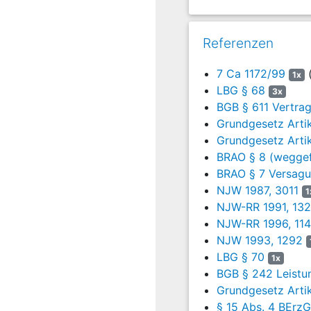
Auch nachdem der Kläger 
Beklagte mit Schreiben v
Referenzen
Der Kläger hat beantragt,
7 Ca 1172/99
(
1x
den Beklagte
LBG § 68
3x
der regelmäß
BGB § 611 Vertrag
Grundgesetz Artik
Der Beklagte hat beantrag
Grundgesetz Artik
die Klage a
BRAO § 8 (weggef
BRAO § 7 Versagu
Das Arbeitsgericht Düsse
ihm am 19.07.1999 zugest
NJW 1987, 3011
1
NJW-RR 1991, 13
Er wiederholt und vertieft
NJW-RR 1996, 11
NJW 1993, 1292
Der Beklagte beantragt,
LBG § 70
1x
das Urteil 
BGB § 242 Leistu
Grundgesetz Artik
Der Kläger beantragt,
§ 15 Abs. 4 BErz