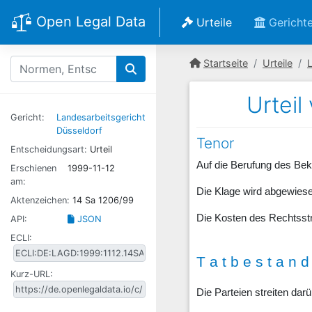
Open Legal Data
Urteile
Gericht
Startseite
Urteile
Urteil
Gericht:
Landesarbeitsgericht
Düsseldorf
Tenor
Entscheidungsart:
Urteil
Auf die Berufung des Bek
Erschienen
1999-11-12
am:
Die Klage wird abgewies
Aktenzeichen:
14 Sa 1206/99
Die Kosten des Rechtsstr
API:
JSON
ECLI:
T a t b e s t a n d 
Kurz-URL:
Die Parteien streiten dar