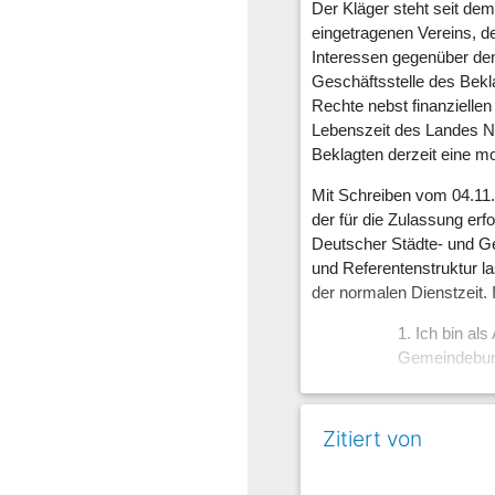
Der Kläger steht seit de
eingetragenen Vereins, d
Interessen gegenüber den 
Geschäftsstelle des Bekla
Rechte nebst finanziellen
Lebenszeit des Landes No
Beklagten derzeit eine mo
Mit Schreiben vom 04.11.
der für die Zulassung er
Deutscher Städte- und Ge
und Referentenstruktur l
der normalen Dienstzeit.
1. Ich bin al
Gemeindebund
2. Herr ... i
Zitiert von
3. Herr... is
seinem Dienst