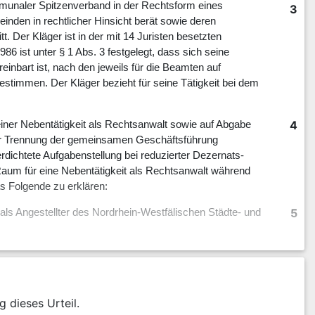
mmunaler Spitzenverband in der Rechtsform eines
3
nden in rechtlicher Hinsicht berät sowie deren
. Der Kläger ist in der mit 14 Juristen besetzten
86 ist unter § 1 Abs. 3 festgelegt, dass sich seine
einbart ist, nach den jeweils für die Beamten auf
stimmen. Der Kläger bezieht für seine Tätigkeit bei dem
4
iner Nebentätigkeit als Rechtsanwalt sowie auf Abgabe
h der Trennung der gemeinsamen Geschäftsführung
ichtete Aufgabenstellung bei reduzierter Dezernats-
 Raum für eine Nebentätigkeit als Rechtsanwalt während
s Folgende zu erklären:
5
t als Angestellter des Nordrhein-Westfälischen Städte- und
6
r unentgeltlich zu beraten und zu vertreten.
7
er gerichtlicher Termine und Besprechungen jederzeit von
g dieses Urteil.
n zu müssen.
8