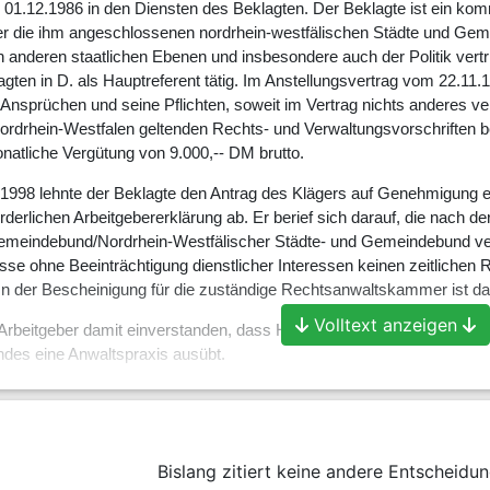
m 01.12.1986 in den Diensten des Beklagten. Der Beklagte ist ein ko
er die ihm angeschlossenen nordrhein-westfälischen Städte und Gemei
anderen staatlichen Ebenen und insbesondere auch der Politik vertritt
gten in D. als Hauptreferent tätig. Im Anstellungsvertrag vom 22.11.19
 Ansprüchen und seine Pflichten, soweit im Vertrag nichts anderes ver
rdrhein-Westfalen geltenden Rechts- und Verwaltungsvorschriften be
natliche Vergütung von 9.000,-- DM brutto.
1998 lehnte der Beklagte den Antrag des Klägers auf Genehmigung e
forderlichen Arbeitgebererklärung ab. Er berief sich darauf, die nac
meindebund/Nordrhein-Westfälischer Städte- und Gemeindebund verd
asse ohne Beeinträchtigung dienstlicher Interessen keinen zeitlichen
 In der Bescheinigung für die zuständige Rechtsanwaltskammer ist da
Volltext anzeigen
s Arbeitgeber damit einverstanden, dass Herr ... neben seiner Tätigkei
es eine Anwaltspraxis ausübt.
st nicht gehalten, Belegschaftsmitglieder nach der Gebührenordnung ode
t berechtigt, sich während der Dienststunden zur Wahrnehmung etwaig
Bislang zitiert keine andere Entscheidun
platz zu entfernen, ohne im Einzelfall eine Erlaubnis hierfür einhole