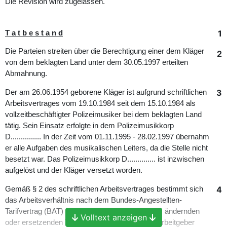
Die Revision wird zugelassen.
1
T a t b e s t a n d
Die Parteien streiten über die Berechtigung einer dem Kläger
2
von dem beklagten Land unter dem 30.05.1997 erteilten
Abmahnung.
3
Der am 26.06.1954 geborene Kläger ist aufgrund schriftlichen
Arbeitsvertrages vom 19.10.1984 seit dem 15.10.1984 als
vollzeitbeschäftigter Polizeimusiker bei dem beklagten Land
tätig. Sein Einsatz erfolgte in dem Polizeimusikkorp
D............... In der Zeit vom 01.11.1995 - 28.02.1997 übernahm
er alle Aufgaben des musikalischen Leiters, da die Stelle nicht
besetzt war. Das Polizeimusikkorp D.............. ist inzwischen
aufgelöst und der Kläger versetzt worden.
4
Gemäß § 2 des schriftlichen Arbeitsvertrages bestimmt sich
das Arbeitsverhältnis nach dem Bundes-Angestellten-
Tarifvertrag (BAT) und den diesen ergänzenden, ändernden
Volltext anzeigen
oder ersetzenden Tarifverträgen in der für den Arbeitgeber