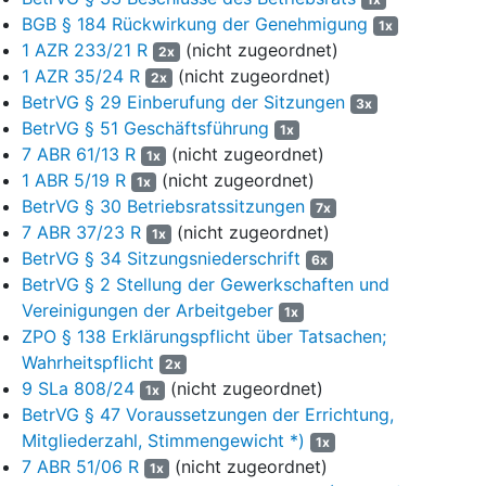
zwischen den Parteien ausgehandelt. Das Schriftformerfordernis
BGB § 184 Rückwirkung der Genehmigung
1x
bezieht sich auch auf etwaige Ansprüche aus betrieblicher Übung.
1 AZR 233/21 R
(nicht zugeordnet)
2x
Stillschweigende, auch wiederholte Abweichungen begründen
1 AZR 35/24 R
(nicht zugeordnet)
2x
keine Rechtsansprüche. Alle eventuell im Zusammenhang mit der
BetrVG § 29 Einberufung der Sitzungen
3x
Beendigung des Arbeitsverhältnisses mündlich getroffenen
BetrVG § 51 Geschäftsführung
1x
Absprachen begründen keinerlei Verpflichtungen der
7 ABR 61/13 R
(nicht zugeordnet)
1x
Aktiengesellschaft."
1 ABR 5/19 R
(nicht zugeordnet)
1x
Für den gesamten Inhalt der ZWP-Ausscheidensvereinbarung
BetrVG § 30 Betriebsratssitzungen
7x
wird auf Anlage K 5, Blatt 73 der erstinstanzlichen Akte Bezug
7 ABR 37/23 R
(nicht zugeordnet)
1x
genommen.
BetrVG § 34 Sitzungsniederschrift
6x
BetrVG § 2 Stellung der Gewerkschaften und
Entgelterhöhungen für AT-Angestellte erfolgten in der
Vereinigungen der Arbeitgeber
1x
Vergangenheit aufgrund einer Kooperationsvereinbarung vom
ZPO § 138 Erklärungspflicht über Tatsachen;
04.12.1978 zwischen der AG, den Betriebsräten der Werke und
Wahrheitspflicht
dem Gesamtbetriebsrat der AG, wonach die für den Kreis der
2x
Führungskräfte bestehenden Regelungen im Sinne einer
9 SLa 808/24
(nicht zugeordnet)
1x
einheitlichen und zeitgemäßen Gestaltung unter Beachtung der
BetrVG § 47 Voraussetzungen der Errichtung,
Zuständigkeit nach dem Betriebsverfassungsgesetz
Mitgliederzahl, Stimmengewicht *)
1x
fortentwickelt werden. Für den Inhalt der Kooperations-
7 ABR 51/06 R
(nicht zugeordnet)
1x
Vereinbarung wird auf Blatt 45 der erstinstanzlichen Akte Bezug