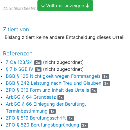
Volltext anzeigen
11.Schlussbestimmungen
[...]
Zitiert von
Im übrigen gelten die Bestimmungen der Tarifverträge
Bislang zitiert keine andere Entscheidung dieses Urteil.
entsprechend, der Führungsgrundsätze, der Arbeitsordnung
sowie sonstige betriebliche Regelungen, soweit sich nicht aus der
Natur dieses Arbeitsverhältnisses etwas anderes ergibt.
Referenzen
[...]
7 Ca 128/24
(nicht zugeordnet)
2x
§ 7 b SGB IV
(nicht zugeordnet)
1x
Änderungen und Ergänzungen dieses Vertrages bedürfen zu ihrer
BGB § 125 Nichtigkeit wegen Formmangels
3x
Rechtswirksamkeit der Schriftform. Änderungen, die Sie in Ihren
BGB § 242 Leistung nach Treu und Glauben
3x
vertraglichen Rechten nicht benachteiligen, werden jedoch mit
ZPO § 313 Form und Inhalt des Urteils
1x
Bekanntgabe an Sie Inhalt des Vertrages."
ArbGG § 64 Grundsatz
1x
Für den gesamten Inhalt des Arbeitsvertrages wird auf Blatt 3,
ArbGG § 66 Einlegung der Berufung,
Anlage K 1 der erstinstanzlichen Akte Bezug genommen.
Terminbestimmung
1x
ZPO § 519 Berufungsschrift
1x
Auf der Grundlage der Betriebsvereinbarung Zeit-Werte vom
ZPO § 520 Berufungsbegründung
2x
01.01.2012 (Bl. 46 der erstinstanzlichen Akte, Anlage K 3) sparte