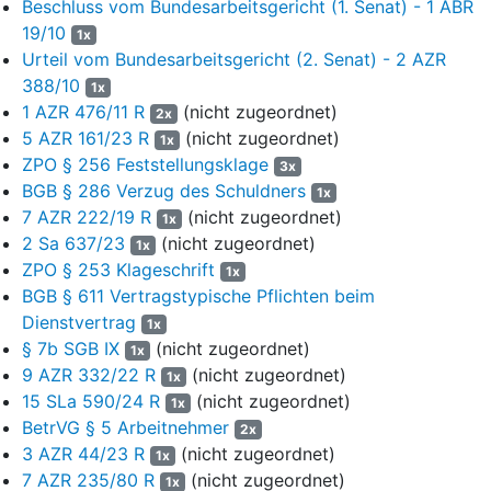
Beschluss vom Bundesarbeitsgericht (1. Senat) - 1 ABR
genommen (Anlage K2). Ein Sprecherausschuss besteht nicht.
19/10
1x
Inzwischen heißt der Kreis der Führungskräfte A (im Folgenden
Urteil vom Bundesarbeitsgericht (2. Senat) - 2 AZR
A). Dieser erarbeitet in Zusammenarbeit mit dem
388/10
1x
Gesamtbetriebsrat und dem Vorstand einen Vorschlag zur
1 AZR 476/11 R
(nicht zugeordnet)
2x
Übernahme von Tarifverhandlungsergebnissen auch für AT-
5 AZR 161/23 R
(nicht zugeordnet)
Mitarbeiter. Der Vorschlag wird sodann dem Ausschluss für
1x
ZPO § 256 Feststellungsklage
Führungsfragen (sogenannter K-VAF) zur Prüfung vorgelegt. Der
3x
K-VAF setzt sich zusammen aus dem Vorstandsvorsitzenden,
BGB § 286 Verzug des Schuldners
1x
dem Vorstand Personal, dem Vorstand Integrität und Recht und
7 AZR 222/19 R
(nicht zugeordnet)
1x
dem Vorstand Finanzen. Nach Genehmigung durch den Vorstand
2 Sa 637/23
(nicht zugeordnet)
1x
wird das Ergebnis der Personal-Telegramm kundgetan. Das
ZPO § 253 Klageschrift
1x
Personal-Telegramm wird entweder per Post und/oder im Wege
BGB § 611 Vertragstypische Pflichten beim
einer Veröffentlichung im Intranet ausgegeben
Dienstvertrag
1x
§ 7b SGB IX
(nicht zugeordnet)
Das für die hier streitige Entgelterhöhung und Auszahlung der
1x
9 AZR 332/22 R
(nicht zugeordnet)
Inflationsausgleichsprämie maßgebliche Personal-Telegramm
1x
vom 15.03.2023 lautet wie folgt:
15 SLa 590/24 R
(nicht zugeordnet)
1x
BetrVG § 5 Arbeitnehmer
2x
"Personal-Telegramm
3 AZR 44/23 R
(nicht zugeordnet)
1x
7 AZR 235/80 R
(nicht zugeordnet)
Ausgabe 9 vom 15.03.2023
1x