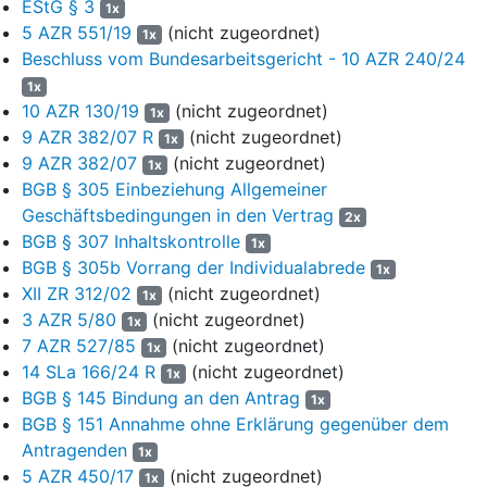
EStG § 3
der Kläger Wertguthaben gem.
§ 7 b SGB IV
an, um die
1x
5 AZR 551/19
(nicht zugeordnet)
Lebensarbeitszeit vor Beginn des Ruhestandes zu verkürzen.
1x
Vorangegangen waren Informationen über die Möglichkeit zur
Beschluss vom Bundesarbeitsgericht - 10 AZR 240/24
Lebensarbeitszeitverkürzung unter Inanspruchnahme von Zeit-
1x
Wert-Papieren unter anderem gem. Flyer von Mai 2017 (Anlage K
10 AZR 130/19
(nicht zugeordnet)
1x
4, Blatt 71 der erstinstanzlichen Akte) und Standartpräsentationen
9 AZR 382/07 R
(nicht zugeordnet)
1x
aus März 2018 und August 2022, für deren Inhalt auf die Anlagen
9 AZR 382/07
(nicht zugeordnet)
1x
K 11 und K 12 Bezug genommen wird.
BGB § 305 Einbeziehung Allgemeiner
Geschäftsbedingungen in den Vertrag
Dem Kläger wurde 2005 Prokura erteilt. Er war Leiter der
2x
BGB § 307 Inhaltskontrolle
Abteilung für Gesellschafts- und Kapitalmarktrecht und gehörte
1x
für die Beklagte der Tarifkommission an. Er war seit über 20
BGB § 305b Vorrang der Individualabrede
1x
Jahren bei Betriebsratswahlen als leitender Angestellter
XII ZR 312/02
(nicht zugeordnet)
1x
eingestuft. Mit Beginn der Freistellung war die Prokura nicht
3 AZR 5/80
(nicht zugeordnet)
1x
widerrufen, allerdings im Handelsregister am 18.11.2022
7 AZR 527/85
(nicht zugeordnet)
1x
ausweislich des Handelsregisterauszugs vom 29.08.2024, lfd. Zi.
14 SLa 166/24 R
(nicht zugeordnet)
1x
137 erloschen (Anlage B 8).
BGB § 145 Bindung an den Antrag
1x
BGB § 151 Annahme ohne Erklärung gegenüber dem
Mit Vereinbarung vom 08/10.03.2022 über die Dauer und
Antragenden
Gestaltung der Freistellungphase des Klägers (im Folgenden:
1x
ZWP-Ausscheidensvereinbarung), regelten die Parteien
5 AZR 450/17
(nicht zugeordnet)
1x