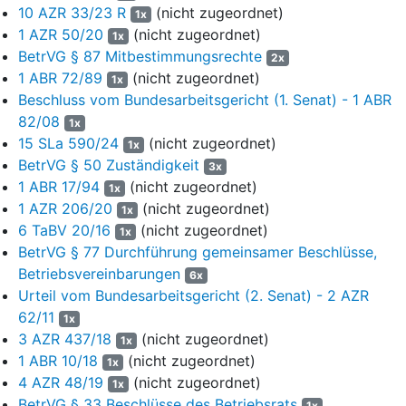
auszugsweise das Folgende:
10 AZR 33/23 R
(nicht zugeordnet)
1x
1 AZR 50/20
(nicht zugeordnet)
1x
"bezugnehmend auf die Beendigung Ihres Arbeitsverhältnisses
BetrVG § 87 Mitbestimmungsrechte
2x
zum 30.11.2025 teilen wir Ihnen mit, dass aufgrund des aktuellen
1 ABR 72/89
(nicht zugeordnet)
1x
Marktwerts Ihres Zeit-Wertguthabens mit Stand 08.03.2022 sowie
Beschluss vom Bundesarbeitsgericht (1. Senat) - 1 ABR
unter Zugrundelegung Ihres derzeitigen Entgelts in Höhe von
82/08
19.086,00 Euro eine bezahlte Freistellung von 32 Monaten für die
1x
15 SLa 590/24
(nicht zugeordnet)
Zeit vom 01.04.2023 bis 30.11.2025 erfolgt.
1x
BetrVG § 50 Zuständigkeit
3x
[...]
1 ABR 17/94
(nicht zugeordnet)
1x
1 AZR 206/20
(nicht zugeordnet)
1x
Ab Beginn Ihrer Freistellung zum 01.04.2023 reduziert sich das
6 TaBV 20/16
(nicht zugeordnet)
Wertguthaben sukzessive um die jeweils für die Freistellung
1x
BetrVG § 77 Durchführung gemeinsamer Beschlüsse,
benötigten Monatsentgelte. Eventuelle zwischenzeitliche
Entgeltsteigerungen nach Beginn der Freistellung reduzieren das
Betriebsvereinbarungen
6x
Wertguthaben nicht und gehen zu Lasten der Aktiengesellschaft.
Urteil vom Bundesarbeitsgericht (2. Senat) - 2 AZR
62/11
1x
[...]
3 AZR 437/18
(nicht zugeordnet)
1x
1 ABR 10/18
(nicht zugeordnet)
Nebenabreden, Änderungen und Ergänzungen dieses Vertrages
1x
einschließlich dieser Bestimmung bedürfen zu ihrer Wirksamkeit
4 AZR 48/19
(nicht zugeordnet)
1x
der Schriftform, es sei denn, diese wurden nachweislich
BetrVG § 33 Beschlüsse des Betriebsrats
1x