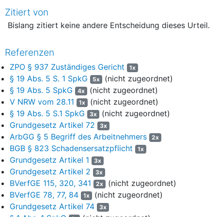
Zitiert von
1
Gründe
Bislang zitiert keine andere Entscheidung dieses Urteil.
I.
2
Referenzen
Die Antragsgegnerin ist eine in der Rechtsform einer
3
ZPO § 937 Zuständiges Gericht
1x
landesrechtlichen Anstalt des öffentlichen Rechts organisierte
§ 19 Abs. 5 S. 1 SpkG
(nicht zugeordnet)
5x
Sparkasse. Der Antragsteller ist Vorsitzender des Vorstands
§ 19 Abs. 5 SpkG
(nicht zugeordnet)
4x
der Antragsgegnerin.
V NRW vom 28.11
(nicht zugeordnet)
1x
4
Die Antragsgegnerin ist nach Maßgabe des neu eingefügten
§
§ 19 Abs. 5 S.1 SpkG
(nicht zugeordnet)
3x
19 Abs. 5 S. 1 SpkG
NRW für das Kalenderjahr 2008
Grundgesetz Artikel 72
3x
erstmalig verpflichtet, die individuellen Vorstandsbezüge offen
ArbGG § 5 Begriff des Arbeitnehmers
2x
zu legen.
§ 19 Abs. 5 SpkG
NRW wurde durch Art. 1 des
BGB § 823 Schadensersatzpflicht
1x
Gesetzes zur Änderung aufsichtsrechtlicher, insbesondere
Grundgesetz Artikel 1
3x
sparkassenrechtlicher Vorschriften vom 18.11.2008 (G
V NRW
Grundgesetz Artikel 2
3x
vom 28.11
.2008, S. 696) in das Landessparkassenrecht
BVerfGE 115, 320, 341
(nicht zugeordnet)
eingefügt. S. 1 dieser Vorschrift lautet: "Die Bezüge der
2x
BVerfGE 78, 77, 84
(nicht zugeordnet)
einzelnen Vorstandsmitglieder sind im Geschäftsbericht der
1x
Sparkasse individualisiert auszuweisen."
Grundgesetz Artikel 74
3x