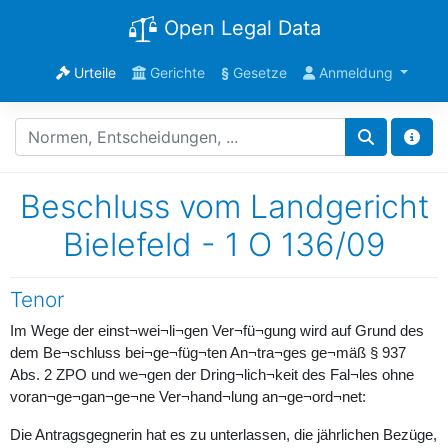
Open Legal Data
Urteile
Gerichte
§
Gesetze
Anmeldung
Beschluss vom Landgericht
Bielefeld - 1 O 136/09
Tenor
Im Wege der einst¬wei¬li¬gen Ver¬fü¬gung wird auf Grund des
dem Be¬schluss bei¬ge¬füg¬ten An¬tra¬ges ge¬mäß § 937
Abs. 2 ZPO und we¬gen der Dring¬lich¬keit des Fal¬les ohne
voran¬ge¬gan¬ge¬ne Ver¬hand¬lung an¬ge¬ord¬net:
Die Antragsgegnerin hat es zu unterlassen, die jährlichen Bezüge,