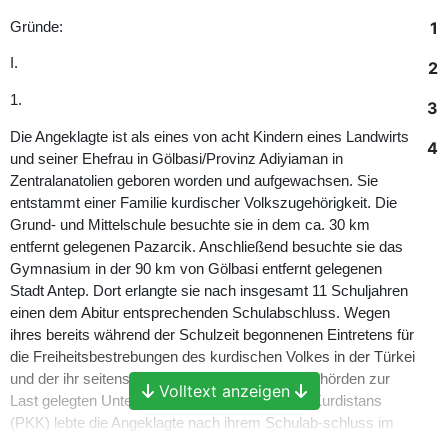
1
Gründe:
I.
2
1.
3
Die Angeklagte ist als eines von acht Kindern eines Landwirts
4
und seiner Ehefrau in Gölbasi/Provinz Adiyiaman in
Zentralanatolien geboren worden und aufgewachsen. Sie
entstammt einer Familie kurdischer Volkszugehörigkeit. Die
Grund- und Mittelschule besuchte sie in dem ca. 30 km
entfernt gelegenen Pazarcik. Anschließend besuchte sie das
Gymnasium in der 90 km von Gölbasi entfernt gelegenen
Stadt Antep. Dort erlangte sie nach insgesamt 11 Schuljahren
einen dem Abitur entsprechenden Schulabschluss. Wegen
ihres bereits während der Schulzeit begonnenen Eintretens für
die Freiheitsbestrebungen des kurdischen Volkes in der Türkei
und der ihr seitens der türkischen Sicherheitsbehörden zur
Volltext anzeigen
Last gelegten Unterstützung der Arbeiterpartei Kurdistans
(PKK) lebte die Angeklagte nach ihrem Schulab-schluss im
Untergrund. Sie wurde schließlich verhaftet und inhaftiert. In