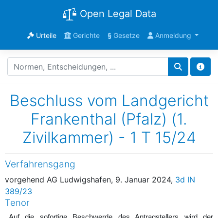
Open Legal Data
Urteile
Gerichte
§
Gesetze
Anmeldung
Beschluss vom Landgericht
Frankenthal (Pfalz) (1.
Zivilkammer) - 1 T 15/24
Verfahrensgang
vorgehend AG Ludwigshafen, 9. Januar 2024,
3d IN
389/23
Tenor
Auf die sofortige Beschwerde des Antragstellers wird der