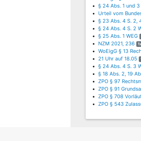
ein. Mit E-Mail vom 
§ 24 Abs. 1 und 
8
Die Eigentümervers
Urteil vom Bundes
gefasste Beschluss
§ 23 Abs. 4 S. 2,
genehmigt.
§ 24 Abs. 4 S. 2
§ 25 Abs. 1 WEG
9
Unter TOP 2 wurde
NZM 2021, 236
1
Eigentümerversammlu
WoEigG § 13 Rec
10
Der Kläger war er
21 Uhr auf 18.05
seiner Zustimmung 
§ 24 Abs. 4 S. 3
§ 18 Abs. 2, 19 A
11
Weiter hat er die A
ZPO § 97 Rechtsm
dieser Einladung d
ZPO § 91 Grundsa
ausgewirkt habe. Es
ZPO § 708 Vorläuf
Eigentümerversammlung 
zugänglich gewesen wä
ZPO § 543 Zulass
12
Die Einberufungsfri
Frage der Gartenwass
13
Die Beschlüsse ent