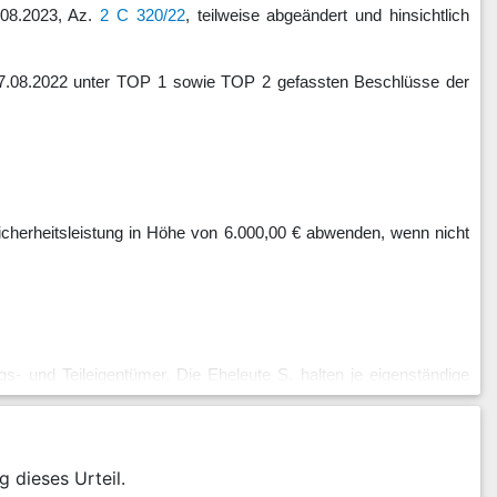
.08.2023, Az.
2 C 320/22
, teilweise abgeändert und hinsichtlich
.08.2022 unter TOP 1 sowie TOP 2 gefassten Beschlüsse der
 Sicherheitsleistung in Höhe von 6.000,00 € abwenden, wenn nicht
- und Teileigentümer. Die Eheleute S. halten je eigenständige
estellt, ein Verwaltungsbeirat ist nicht gewählt. Die Stimmabgabe
22, 17:30 Uhr in die Gemeinschaftsräume der S Fahrzeugtechnik
g dieses Urteil.
nd schlug einen neuen Termin auf den 26.05.2022 zwischen 15:00