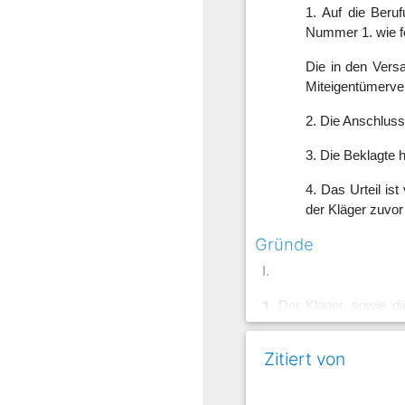
1. Auf die Beru
Nummer 1. wie fo
Die in den Ver
Miteigentümerver
2. Die Anschlus
3. Die Beklagte 
4. Das Urteil is
der Kläger zuvor 
Gründe
I.
1
Der Kläger, sowie di
Miteigentumsanteile. 
erfolgt nach Köpfen.
Zitiert von
2
K. S. berief mit Ma
ein. Der Kläger sag