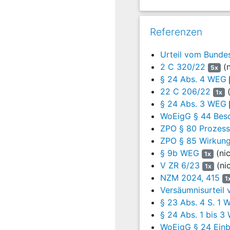
und 17:00 Uhr vor. Mit 
von Miteigentümervers
Referenzen
3
Die Miteigentümerve
TOP 2 beschlossen:
Urteil vom Bunde
2 C 320/22
(n
5x
4
„Aufgrund der U
§ 24 Abs. 4 WEG
Gartenwasser-Abs
22 C 206/22
(
Umlegung des Wa
1x
§ 24 Abs. 3 WEG
Hierzu bevollmäc
WoEigG § 44 Besc
Reparatur hierf
Wasserversorgung
ZPO § 80 Prozess
in Auftrag gegeb
ZPO § 85 Wirkung
§ 9b WEG
(ni
1x
5
Zudem wurde unter T
V ZR 6/23
(ni
1x
6
NZM 2024, 415
„Beschluss zur 
1
kein Hausverwa
Versäumnisurteil
ordnungsgemäßen
§ 23 Abs. 4 S. 1 
§ 24 Abs. 1 bis 3
7
K. S. lud mit E-Mai
WoEigG § 24 Einbe