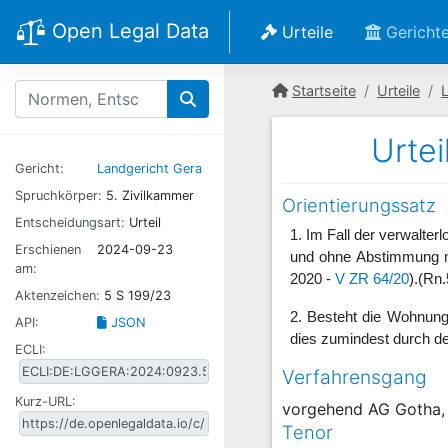
Open Legal Data
Urteile
Gericht
Startseite
Urteile
Urtei
Gericht:
Landgericht Gera
Spruchkörper:
5. Zivilkammer
Orientierungssatz
Entscheidungsart:
Urteil
1. Im Fall der verwalt
Erschienen
2024-09-23
und ohne Abstimmung m
am:
2020 -
V ZR 64/20
).
(Rn.
Aktenzeichen:
5 S 199/23
2. Besteht die Wohnung
API:
JSON
dies zumindest durch de
ECLI:
Verfahrensgang
Kurz-URL:
vorgehend AG Gotha,
Tenor