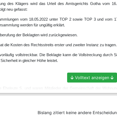
fung des Klägers wird das Urteil des Amtsgerichts Gotha vom 16
lgt neu gefasst:
sammlungen vom 18.05.2022 unter TOP 2 sowie TOP 3 und vom 17
sammlung werden für ungültig erklärt.
sberufung der Beklagten wird zurückgewiesen.
hat die Kosten des Rechtsstreits erster und zweiter Instanz zu tragen.
t vorläufig vollstreckbar. Die Beklagte kann die Vollstreckung durch
Sicherheit in gleicher Höhe leistet.
Volltext anzeigen
e Eheleute S. und waren Mitglieder der Gemeinschaft der Wohnungs
Eine Gemeinschaftsordnung existiert nicht, ein Verwalter ist nicht b
il vom 11.05.2022 eine Miteigentümerversammlung auf den 18.05.20
Bislang zitiert keine andere Entscheidun
te die Teilnahme aus Termingründen mit E-Mail vom 15.05.2022 ab u