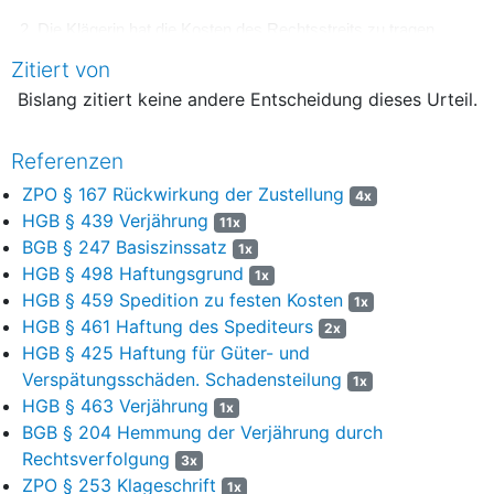
2. Die Klägerin hat die Kosten des Rechtsstreits zu tragen.
Zitiert von
3. Das Urteil ist gegen Sicherheitsleistung in Höhe von 110%
des jeweils zu vollstreckenden Betrags vorläufig vollstreckbar.
Bislang zitiert keine andere Entscheidung dieses Urteil.
4. Der Streitwert wird auf 65.556,50 € festgesetzt.
Referenzen
Tatbestand
ZPO § 167 Rückwirkung der Zustellung
4x
1
Die Parteien streiten über Schadensersatzansprüche wegen
HGB § 439 Verjährung
11x
des Verderbs von Schweinefleisch auf einem Transport von
BGB § 247 Basiszinssatz
1x
Deutschland nach China.
HGB § 498 Haftungsgrund
1x
HGB § 459 Spedition zu festen Kosten
2
1x
Die Klägerin ist Warentransportversicherer der T. L. GmbH &
HGB § 461 Haftung des Spediteurs
Co. KG. Die Beklagte war auf Veranlassung der
2x
HGB § 425 Haftung für Güter- und
Versicherungsnehmerin der Klägerin im Rahmen eines
multimodalen Transports einer Partie gefrorener Schweinerippen
Verspätungsschäden. Schadensteilung
1x
mit einem Gesamtgewicht von 28.545 kg und einem Warenwert
HGB § 463 Verjährung
1x
von 45.105,00 € von W./Deutschland nach Y./Volksrepublik
BGB § 204 Hemmung der Verjährung durch
China tätig, wobei die Natur der Tätigkeit der Beklagten
Rechtsverfolgung
3x
zwischen den Parteien streitig ist.
ZPO § 253 Klageschrift
1x