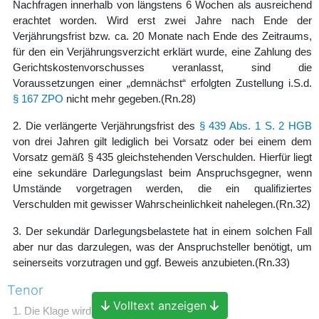
Nachfragen innerhalb von längstens 6 Wochen als ausreichend
erachtet worden. Wird erst zwei Jahre nach Ende der
Verjährungsfrist bzw. ca. 20 Monate nach Ende des Zeitraums,
für den ein Verjährungsverzicht erklärt wurde, eine Zahlung des
Gerichtskostenvorschusses veranlasst, sind die
Voraussetzungen einer „demnächst“ erfolgten Zustellung i.S.d.
§ 167 ZPO
nicht mehr gegeben.
(Rn.28)
2. Die verlängerte Verjährungsfrist des
§ 439 Abs. 1 S. 2 HGB
von drei Jahren gilt lediglich bei Vorsatz oder bei einem dem
Vorsatz gemäß § 435 gleichstehenden Verschulden. Hierfür liegt
eine sekundäre Darlegungslast beim Anspruchsgegner, wenn
Umstände vorgetragen werden, die ein qualifiziertes
Verschulden mit gewisser Wahrscheinlichkeit nahelegen.
(Rn.32)
3. Der sekundär Darlegungsbelastete hat in einem solchen Fall
aber nur das darzulegen, was der Anspruchsteller benötigt, um
seinerseits vorzutragen und ggf. Beweis anzubieten.
(Rn.33)
Tenor
Volltext anzeigen
1. Die Klage wird abgewiesen.