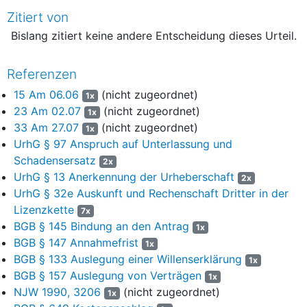
21.01.2020 auf dem Sender Q. um 22:15 Uhr,
Zitiert von
f) Z. U. – Das System M., produziert zwischen Juli 2020 und
Bislang zitiert keine andere Entscheidung dieses Urteil.
August 2020 und erstausgestrahlt am 27.07.2020 auf dem Sender
G. um 22:15 Uhr.
Referenzen
4. Im Übrigen wird die Klage abgewiesen.
15 Am 06.06
(nicht zugeordnet)
1x
23 Am 02.07
(nicht zugeordnet)
1x
5. Die Kostenentscheidung bleibt dem Schlussurteil vorbehalten.
33 Am 27.07
(nicht zugeordnet)
1x
6. Das Urteil ist gegen Sicherheitsleistung vorläufig vollstreckbar.
UrhG § 97 Anspruch auf Unterlassung und
Diese wird für die Vollstreckung der Klägerin zu 1) betreffend
Schadensersatz
2x
Ziffer 1 und 2 des Tenors auf 110 % des jeweils zu
UrhG § 13 Anerkennung der Urheberschaft
2x
vollstreckenden Betrags und für die Vollstreckung der Klägerin zu
UrhG § 32e Auskunft und Rechenschaft Dritter in der
2) betreffend Ziffer 3 des Tenors auf 20.000,00 EUR festgesetzt.
Lizenzkette
7x
BGB § 145 Bindung an den Antrag
1x
BGB § 147 Annahmefrist
1
Tatbestand
1x
BGB § 133 Auslegung einer Willenserklärung
1x
Die Parteien streiten über ausstehende Vergütungsansprüche
2
BGB § 157 Auslegung von Verträgen
1x
sowie Auskunftsansprüche resultierend aus der
NJW 1990, 3206
(nicht zugeordnet)
1x
Zusammenarbeit bei verschiedenen Fernsehproduktionen.