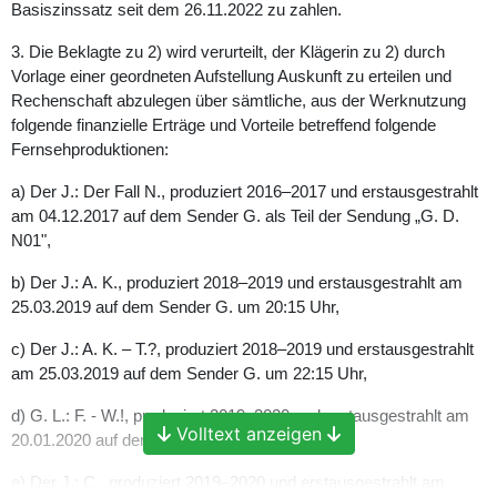
Basiszinssatz seit dem 26.11.2022 zu zahlen.
3. Die Beklagte zu 2) wird verurteilt, der Klägerin zu 2) durch
Vorlage einer geordneten Aufstellung Auskunft zu erteilen und
Rechenschaft abzulegen über sämtliche, aus der Werknutzung
folgende finanzielle Erträge und Vorteile betreffend folgende
Fernsehproduktionen:
a) Der J.: Der Fall N., produziert 2016–2017 und erstausgestrahlt
am 04.12.2017 auf dem Sender G. als Teil der Sendung „G. D.
N01",
b) Der J.: A. K., produziert 2018–2019 und erstausgestrahlt am
25.03.2019 auf dem Sender G. um 20:15 Uhr,
c) Der J.: A. K. – T.?, produziert 2018–2019 und erstausgestrahlt
am 25.03.2019 auf dem Sender G. um 22:15 Uhr,
d) G. L.: F. - W.!, produziert 2019–2020 und erstausgestrahlt am
Volltext anzeigen
20.01.2020 auf dem Sender G. um 20:15 Uhr,
e) Der J.: C., produziert 2019–2020 und erstausgestrahlt am