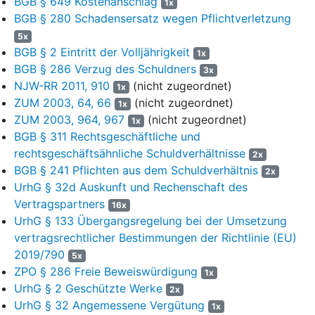
BGB § 649 Kostenanschlag
1x
3
BGB § 280 Schadensersatz wegen Pflichtverletzung
Die Klägerin zu 1) ist eine Filmproduktionsfirma. Sie produziert
insbesondere non-fiktionale Inhalte für das Fernsehen. Die
5x
Klägerin zu 2) ist alleinige Gesellschafterin und
BGB § 2 Eintritt der Volljährigkeit
1x
Geschäftsführerin der Klägerin zu 1).
BGB § 286 Verzug des Schuldners
3x
NJW-RR 2011, 910
(nicht zugeordnet)
1x
4
Die Beklagte zu 1) ist ebenfalls eine Filmproduktionsfirma. Bis
ZUM 2003, 64, 66
(nicht zugeordnet)
1x
zu ihrer Umfirmierung am 17.03.2021 trat sie als R. GmbH am
ZUM 2003, 964, 967
(nicht zugeordnet)
Markt auf. Im Schwerpunkt produziert die Beklagte zu 1)
1x
BGB § 311 Rechtsgeschäftliche und
journalistische Formate. Die Beklagte zu 2) ist
hundertprozentige Muttergesellschaft der Beklagten zu 1) und
rechtsgeschäftsähnliche Schuldverhältnisse
2x
betreibt und verantwortet als Rundfunkveranstalterin den
BGB § 241 Pflichten aus dem Schuldverhältnis
2x
Fernsehsender G..
UrhG § 32d Auskunft und Rechenschaft des
Vertragspartners
16x
5
Ab dem Jahr 2017 arbeiteten die Parteien im Rahmen
UrhG § 133 Übergangsregelung bei der Umsetzung
verschiedener Fernsehproduktionen zusammen. Bei den
vertragsrechtlicher Bestimmungen der Richtlinie (EU)
Produktionen handelte es sich jeweils um
2019/790
Investigativreportagen mit dem S. Z. U. als
5x
Hauptprotagonisten. Die Klägerin zu 1) zeichnete als
ZPO § 286 Freie Beweiswürdigung
1x
Produzentin für die Reportagen verantwortlich und übergab sie
UrhG § 2 Geschützte Werke
2x
zur Auswertung an die Beklagte zu 1). Hintergründe und
UrhG § 32 Angemessene Vergütung
1x