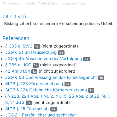
Erpressung und der Freiheitsberaubung schuldig.
Er wird daher zu einer
Zitiert von
Bislang zitiert keine andere Entscheidung dieses Urteil.
Einheitsjugendstrafe von 4 Jahren und 2 Monaten
verurteilt.
Referenzen
Es wird davon abgesehen, den Angeklagten O. und B. die Kosten
§ 303 c, StVG
(nicht zugeordnet)
1x
und Auslagen des Verfahrens aufzuerlegen.
JGG § 21 Strafaussetzung
3x
JGG § 45 Absehen von der Verfolgung
5x
Der Angeklagte F. ist des erpresserischen Menschenraubes in
§ 265 a, JGG
(nicht zugeordnet)
Tateinheit mit räuberischen Angriffs auf Kraftfahrer schuldig.
1x
42 Am 01.04
(nicht zugeordnet)
1x
Er wird daher kostenpflichtig zu einer
JGG § 53 Überweisung an das Familiengericht
1x
StGB § 223 Körperverletzung
1x
Freiheitsstrafe von 3 Jahren und 10 Monaten
StGB § 224 Gefährliche Körperverletzung
1x
verurteilt.
§§ 223, 224 Abs. 1 Nr. 2, 4 u. 5, 25 Abs. 2 StGB; §§ 1,
3, 21 JGG
(nicht zugeordnet)
1x
Der Angeklagte F. hat auch die notwendigen Auslagen des
StGB § 25 Täterschaft
2x
Nebenklägers G. zu tragen.
JGG § 1 Persönlicher und sachlicher