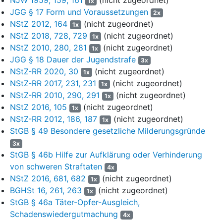
1x
mütterlichen Haushalt. Die Trennung der Eltern belastete die
JGG § 17 Form und Voraussetzungen
2x
Geschwister. Zwischen dem 11. und 14. Lebensjahr des
NStZ 2012, 164
(nicht zugeordnet)
1x
Angeklagten O. kam es zu massiven Konflikten zwischen ihm
NStZ 2018, 728, 729
(nicht zugeordnet)
und seiner Mutter, weil er sich nicht an die Regeln der Mutter
1x
NStZ 2010, 280, 281
(nicht zugeordnet)
hielt. Es wurde eine ambulante Familienhilfe in der Familie
1x
installiert. Da es trotzdem weiterhin zu Konflikten kam, zog der
JGG § 18 Dauer der Jugendstrafe
3x
Angeklagte O. mit dem 14. Lebensjahr zu seinem Vater,
NStZ-RR 2020, 30
(nicht zugeordnet)
1x
während seine Geschwister bei der Mutter verblieben. Die
NStZ-RR 2017, 231, 231
(nicht zugeordnet)
1x
ambulante Familienhilfe wurde danach nicht mehr fortgeführt.
NStZ-RR 2010, 290, 291
(nicht zugeordnet)
1x
NStZ 2016, 105
(nicht zugeordnet)
4
1x
Der Angeklagte O. besuchte zunächst den Kindergarten und
NStZ-RR 2012, 186, 187
(nicht zugeordnet)
die Grundschule, wo er die erste Klasse wiederholte. Nach der
1x
StGB § 49 Besondere gesetzliche Milderungsgründe
Grundschule wechselte er auf die Hauptschule, von der er vor
Ende der achten Klasse verwiesen wurde, weil er sich mit
3x
Mitschülern geprügelt hatte. Er besuchte sodann wegen einer
StGB § 46b Hilfe zur Aufklärung oder Verhinderung
Lernschwäche die Förderschule bis einschließlich der 9.
von schweren Straftaten
4x
Klasse und verließ diese ohne Abschluss. Danach besuchte
NStZ 2016, 681, 682
(nicht zugeordnet)
1x
er ein Jahr lang bis Sommer 2022 ein Berufskolleg in S., wo er
BGHSt 16, 261, 263
(nicht zugeordnet)
1x
den Hauptschulabschluss nach Klasse 9 erlangte. Im Zuge
StGB § 46a Täter-Opfer-Ausgleich,
des Besuches des Berufskollegs und noch einen Monat
Schadenswiedergutmachung
4x
darüber hinaus machte er ein Praktikum im Straßenbau.