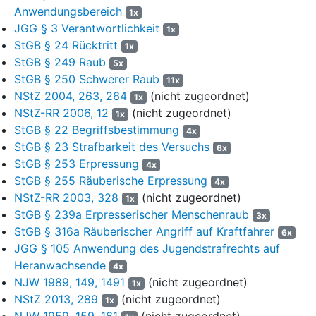
Der Angeklagte
C.
ist des besonders schweren Raubes und der
Anwendungsbereich
1x
Freiheitsberaubung schuldig.
JGG § 3 Verantwortlichkeit
1x
StGB § 24 Rücktritt
1x
Er wird daher kostenpflichtig zu einer
StGB § 249 Raub
5x
StGB § 250 Schwerer Raub
Gesamtfreiheitsstrafe von 2 Jahren
11x
NStZ 2004, 263, 264
(nicht zugeordnet)
1x
verurteilt, deren Vollstreckung zur Bewährung ausgesetzt wird.
NStZ-RR 2006, 12
(nicht zugeordnet)
1x
StGB § 22 Begriffsbestimmung
4x
Der Angeklagte C. hat auch die notwendigen Auslagen des
StGB § 23 Strafbarkeit des Versuchs
Nebenklägers H. zu tragen.
6x
StGB § 253 Erpressung
4x
StGB § 255 Räuberische Erpressung
4x
1
Gründe:
NStZ-RR 2003, 328
(nicht zugeordnet)
1x
StGB § 239a Erpresserischer Menschenraub
3x
I.
2
StGB § 316a Räuberischer Angriff auf Kraftfahrer
6x
1.
Der Angeklagte
O.
(im Folgenden O.) wuchs mit seiner
JGG § 105 Anwendung des Jugendstrafrechts auf
3
älteren Schwester und seinem jüngeren Bruder, dem
Heranwachsende
4x
Angeklagten B. (im Folgenden B.), im elterlichen Haushalt auf.
NJW 1989, 149, 1491
(nicht zugeordnet)
1x
Während des siebten Lebensjahrs des Angeklagten O.
NStZ 2013, 289
(nicht zugeordnet)
1x
trennten sich seine Eltern, die Geschwister verblieben im
NJW 1959, 159, 161
(nicht zugeordnet)