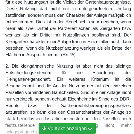
für diese Nutzungsart ist die Vielfalt der Gartenbauerzeugnisse.
Diese Nutzung darf nicht nur in untergeordnetem Umfang
stattfinden, sondern muss den Charakter der Anlage maßgeblich
mitbestimmen. Dies ist in der Regel nicht mehr gegeben, wenn
mehr als zwei Drittel der Parzellenflächen als Ziergarten bzw.
weniger als ein Drittel mit Nutzpflanzen bepflanzt sind. Der
Kleingartencharakter einer Anlage kann in Einzelfällen auch dann
bestehen, wenn die Nutzbepflanzung weniger als ein Drittel der
Flächen in Anspruch nimmt.
(Rn.45)
2. Die kleingärtnerische Nutzung ist aber nicht das alleinige
Entscheidungskriterium für die Einordnung der
Kleingarteneigenschaft. Ein weiteres Kriterium ist die
Beschaffenheit und die Art der Nutzung der auf den einzelnen
Parzellen vorhandenen Baulichkeiten. Sind in einer Anlage nicht
nur vereinzelt, sondern gehäuft Eigenheime im Sinne des DDR-
Rechts bzw. des Sachenrechtsbereinigungsgesetzes
anzutreffen, so kann dies den Gesamtcharakter der Anlage so
stark beeinflussen dass die ansonsten auf den Parzellen noch
festzustellende kleingärtnerische Nutzung nicht mehr
Volltext anzeigen
anlageprägend in Erscheinung tritt.
(Rn.48)