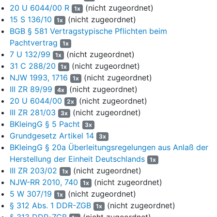
20 U 6044/00 R
(nicht zugeordnet)
1x
2. Die Kostenentscheidung bleibt der Schlussentscheidung
15 S 136/10
(nicht zugeordnet)
1x
vorbehalten.
BGB § 581 Vertragstypische Pflichten beim
Pachtvertrag
1x
Tatbestand
7 U 132/99
(nicht zugeordnet)
1x
1
Die Parteien streiten um die Qualifizierung des Grundstücks
31 C 288/20
(nicht zugeordnet)
1x
in Mühlhausen, Flur …., Flurstück ... mit 10.228 m² als
NJW 1993, 1716
(nicht zugeordnet)
1x
Kleingartenanlage im Sinne des Bundeskleingartengesetzes.
III ZR 89/99
(nicht zugeordnet)
4x
2
20 U 6044/00
(nicht zugeordnet)
Eigentümer der streitgegenständlichen Grundstücksfläche
2x
war zunächst ..., welcher am 03.04.1957 den als Anlage K2
III ZR 281/03
(nicht zugeordnet)
3x
vorgelegten Nutzungsvertrag mit der Gemeinde schloss. Am
BKleingG § 5 Pacht
3x
11.12.1975 wurde sodann der zwischenzeitlich ebenfalls
Grundgesetz Artikel 14
3x
verstorbene und durch die nunmehrige Klägerin allein beerbte ...
BKleingG § 20a Überleitungsregelungen aus Anlaß der
als Erbe des ... als Eigentümer der Fläche in das Grundbuch
Herstellung der Einheit Deutschlands
1x
eingetragen. Am 01.07.1983 erfolgte die Enteignung des ... In
III ZR 203/02
(nicht zugeordnet)
1x
das Grundbuch wurde die streitgegenständliche Fläche als
NJW-RR 2010, 740
(nicht zugeordnet)
1x
Eigentum des Volkes - Rechtsträger KWV (Kommunale
5 W 307/19
(nicht zugeordnet)
1x
Wohnungsverwaltung) eingetragen.
§ 312 Abs. 1 DDR-ZGB
(nicht zugeordnet)
1x
3
Die KWV schloss mit der „Gartenanlage“ am 15.01.1993 den
§ 313 DDR-ZGB
(nicht zugeordnet)