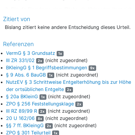
3. Für die Einordnung einer Fläche als Kleingarten lässt sich
auch nicht der Umstand anführen, dass der maßgebliche
Zitiert von
Bebauungsplan die Fläche des streitgegenständlichen
Bislang zitiert keine andere Entscheidung dieses Urteil.
Grundstücks als Dauerkleingarten ausweist. Das BKleingG
findet nicht zwingend immer schon dann Anwendung, wenn eine
Fläche im Bebauungsplan als Fläche für Dauerkleingärten
Referenzen
festgesetzt ist. Vielmehr sind maßgeblich die tatsächlichen
VermG § 3 Grundsatz
1x
Voraussetzungen für das Vorliegen eines Kleingartens
III ZR 331/02
(nicht zugeordnet)
2x
heranzuziehen.
(Rn.60)
BKleingG § 1 Begriffsbestimmungen
9x
§ 9 Abs. 6 BauGB
(nicht zugeordnet)
1x
NutzEV § 3 Schrittweise Entgelterhöhung bis zur Höhe
Tenor
der ortsüblichen Entgelte
2x
1. Es wird festgestellt, dass es sich bei dem zwischen der
§ 20a BKleinG
(nicht zugeordnet)
1x
Klägerin und dem Beklagten bestehenden Nutzungsverhältnis
ZPO § 256 Feststellungsklage
2x
über das Grundstück, Flur …, Flurstück …., mit einer
III RZ 89/99 R
(nicht zugeordnet)
2x
Grundstücksfläche von 10.228 m² mit den dort vorhandenen
20 U 162/06
(nicht zugeordnet)
8x
Gebäuden und sonstigen Baulichkeiten nicht um ein
§§ 7 ff. BKleingG
(nicht zugeordnet)
2x
Dauerkleingartenpachtverhältnis im Sinne des
ZPO § 301 Teilurteil
1x
Bundeskleingartengesetzes handelt.