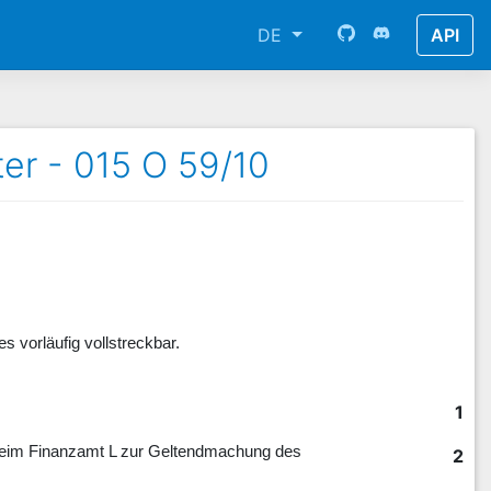
DE
API
er - 015 O 59/10
s vorläufig vollstreckbar.
1
 beim Finanzamt L zur Geltendmachung des
2