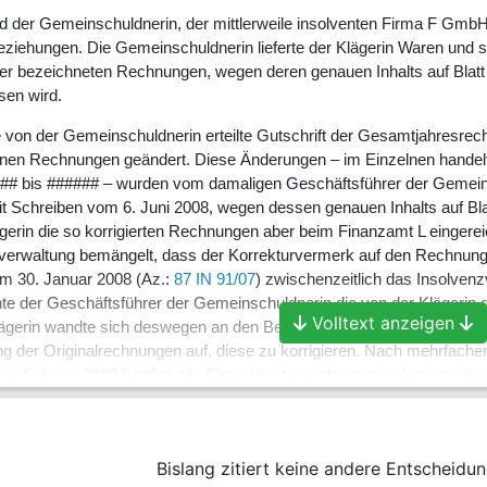
d der Gemeinschuldnerin, der mittlerweile insolventen Firma F Gmb
eziehungen. Die Gemeinschuldnerin lieferte der Klägerin Waren und st
her bezeichneten Rechnungen, wegen deren genauen Inhalts auf Blatt 
sen wird.
von der Gemeinschuldnerin erteilte Gutschrift der Gesamtjahresrech
enen Rechnungen geändert. Diese Änderungen – im Einzelnen handelte
bis ###### – wurden vom damaligen Geschäftsführer der Gemeinsc
 Schreiben vom 6. Juni 2008, wegen dessen genauen Inhalts auf Blatt
erin die so korrigierten Rechnungen aber beim Finanzamt L eingere
verwaltung bemängelt, dass der Korrekturvermerk auf den Rechnunge
m 30. Januar 2008 (Az.:
87 IN 91/07
) zwischenzeitlich das Insolve
nte der Geschäftsführer der Gemeinschuldnerin die von der Klägerin 
Volltext anzeigen
ägerin wandte sich deswegen an den Beklagten, der zum Insolvenzverw
ng der Originalrechnungen auf, diese zu korrigieren. Nach mehrfache
g Februar 2009 letztlich ab. Einen Vorsteuerabzug aus den vorgelegt
die in den Rechnungen ausgewiesenen Waren seien von der Gemeinschuld
wiesenen Umsatzsteuer auch tatsächlich bezahlt worden. Eine weitere
tz vom 10. Dezember 2010 überreichten Ordnern 1 bis 4 enthaltenen U
Bislang zitiert keine andere Entscheidun
lnen Warenbewegungen, die den streitigen Rechnungen zugrunde gele