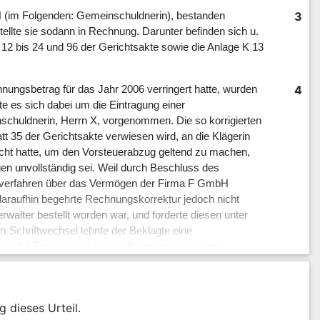
3
H (im Folgenden: Gemeinschuldnerin), bestanden
ellte sie sodann in Rechnung. Darunter befinden sich u.
12 bis 24 und 96 der Gerichtsakte sowie die Anlage K 13
4
nungsbetrag für das Jahr 2006 verringert hatte, wurden
 es sich dabei um die Eintragung einer
huldnerin, Herrn X, vorgenommen. Die so korrigierten
 35 der Gerichtsakte verwiesen wird, an die Klägerin
icht hatte, um den Vorsteuerabzug geltend zu machen,
n unvollständig sei. Weil durch Beschluss des
nzverfahren über das Vermögen der Firma F GmbH
daraufhin begehrte Rechnungskorrektur jedoch nicht
alter bestellt worden war, und forderte diesen unter
m Schriftwechsel lehnte der Beklagte eine
en 14 Rechnungen hat die Klägerin nicht erlangt.
5
nerin tatsächlich geliefert und von ihr, der Klägerin,
 Konkretisierung der Umsätze, als sie es mit den in den
nterlagen bereits getan habe, sei ihr weder möglich
g dieses Urteil.
gen hätten, ließen sich anhand der in den Ordnern