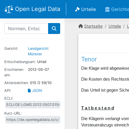
Open Legal Data
Urteile
Gericht
Startseite
Urteile
Gericht:
Landgericht
Münster
Tenor
Entscheidungsart:
Urteil
Die Klage wird abgewies
Erschienen
2012-05-07
am:
Die Kosten des Rechtsstre
Aktenzeichen:
015 O 59/10
Das Urteil ist gegen Sich
API:
JSON
ECLI:
T a t b e s t a n d
Kurz-URL:
Die Klägerin verlangt v
Vorsteuerabzugs einreic