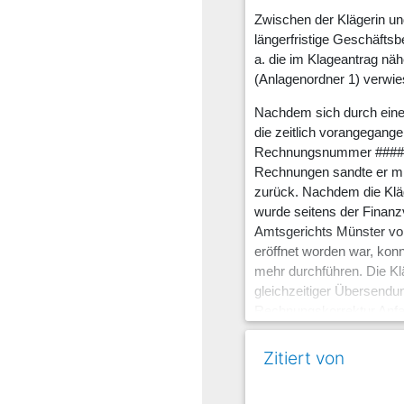
Zwischen der Klägerin un
längerfristige Geschäftsb
a. die im Klageantrag nä
(Anlagenordner 1) verwie
Nachdem sich durch eine 
die zeitlich vorangegang
Rechnungsnummer ###### 
Rechnungen sandte er mit
zurück. Nachdem die Kläg
wurde seitens der Finanz
Amtsgerichts Münster vo
eröffnet worden war, kon
mehr durchführen. Die Kl
gleichzeitiger Übersendu
Rechnungskorrektur Anfan
Die Klägerin behauptet, 
Zitiert von
einschließlich der ausge
als Anlage zum Schriftsa
noch zumutbar. Die einze