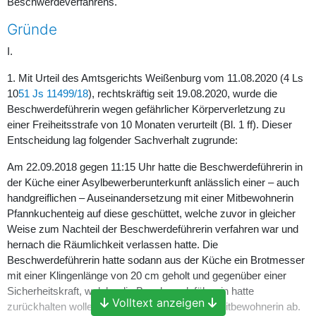
Beschwerdeverfahrens.
Gründe
I.
1. Mit Urteil des Amtsgerichts Weißenburg vom 11.08.2020 (4 Ls
10
51 Js 11499/18
), rechtskräftig seit 19.08.2020, wurde die
Beschwerdeführerin wegen gefährlicher Körperverletzung zu
einer Freiheitsstrafe von 10 Monaten verurteilt (Bl. 1 ff). Dieser
Entscheidung lag folgender Sachverhalt zugrunde:
Am 22.09.2018 gegen 11:15 Uhr hatte die Beschwerdeführerin in
der Küche einer Asylbewerberunterkunft anlässlich einer – auch
handgreiflichen – Auseinandersetzung mit einer Mitbewohnerin
Pfannkuchenteig auf diese geschüttet, welche zuvor in gleicher
Weise zum Nachteil der Beschwerdeführerin verfahren war und
hernach die Räumlichkeit verlassen hatte. Die
Beschwerdeführerin hatte sodann aus der Küche ein Brotmesser
mit einer Klingenlänge von 20 cm geholt und gegenüber einer
Sicherheitskraft, welche die Beschwerdeführerin hatte
Volltext anzeigen
zurückhalten wollen, geäußert, sie steche die Mitbewohnerin ab.