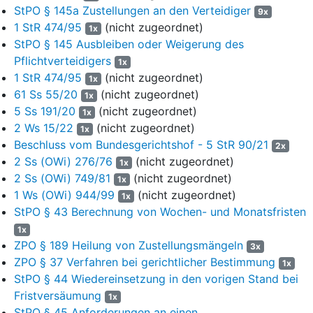
Mit Verfügung vom 27.09.2023 (Blatt 17) leitete das Amtsgericht
StPO § 145a Zustellungen an den Verteidiger
9x
Nürnberg das Bewährungsheft der Staatsanwaltschaft Ansbach
1 StR 474/95
(nicht zugeordnet)
1x
„zur Kenntnisnahme u. zur Stellungnahme“ zu. Mit Verfügung
StPO § 145 Ausbleiben oder Weigerung des
vom 06.10.2023 beantragte die Staatsanwaltschaft Ansbach die
Pflichtverteidigers
1x
durch das Amtsgericht Weißenburg vom 11.08.2020 (4 Ls 10
51
1 StR 474/95
(nicht zugeordnet)
1x
Js 11499/18
) gewährte Strafaussetzung zur Bewährung zu
61 Ss 55/20
(nicht zugeordnet)
1x
widerrufen (Blatt 21 und 22). Mit Verfügung vom 12.10.2023 stellte
5 Ss 191/20
(nicht zugeordnet)
das Amtsgericht Nürnberg diesen Antrag der Beschwerdeführerin
1x
2 Ws 15/22
(nicht zugeordnet)
unter der Adresse „...“, zu (Blatt 22 Rückseite), die Zustellung
1x
erfolgte durch Einlage in den Briefkasten am 17.10.2023.
Beschluss vom Bundesgerichtshof - 5 StR 90/21
2x
2 Ss (OWi) 276/76
(nicht zugeordnet)
1x
Die gegen das vorgenannte Urteil gerichtete Berufung der
2 Ss (OWi) 749/81
(nicht zugeordnet)
1x
Beschwerdeführerin verwarf das Landgericht Nürnberg-Fürth am
1 Ws (OWi) 944/99
(nicht zugeordnet)
1x
16.01.2024 ohne Verhandlung zur Sache (11 Nbs 8
37 Js
StPO § 43 Berechnung von Wochen- und Monatsfristen
23334/23
), weil die ausgebliebene Beschwerdeführerin ein keine
1x
hinreichenden Entschuldigungsgründe enthaltendes Attest
ZPO § 189 Heilung von Zustellungsmängeln
vorgelegt hatte (Blatt 25 ff.). Ihre hiergegen gerichtete sofortige
3x
ZPO § 37 Verfahren bei gerichtlicher Bestimmung
Beschwerde verwarf das OLG Nürnberg am 25.03.2024 als
1x
unbegründet (Blatt 39 ff. – Ws 207/24). In jenem Verfahren wurde
StPO § 44 Wiedereinsetzung in den vorigen Stand bei
die Beschwerdeführerin im Rahmen der sofortigen Beschwerde
Fristversäumung
1x
gegen die Berufungsverwerfung vom gleichen Verteidiger wie im
StPO § 45 Anforderungen an einen