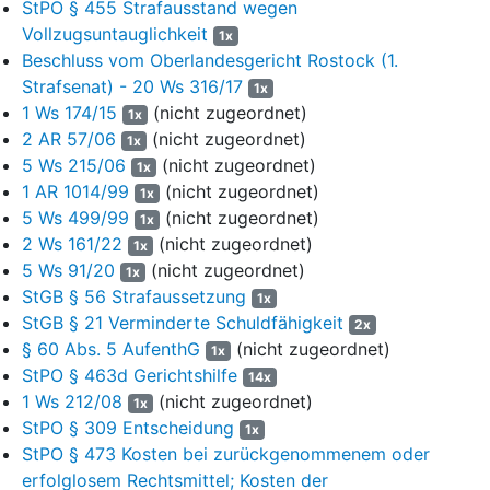
StPO § 455 Strafausstand wegen
elektronisch vorgelegt. In diesem Schriftsatz heißt es wie folgt:
Vollzugsuntauglichkeit
1x
Beschluss vom Oberlandesgericht Rostock (1.
„(…) wird angezeigt, dass mich Frau ... mit ihrer Verteidigung
beauftragt hat. Ordnungsgemäße Bevollmächtigung wird
Strafsenat) - 20 Ws 316/17
1x
versichert.“
1 Ws 174/15
(nicht zugeordnet)
1x
2 AR 57/06
(nicht zugeordnet)
1x
Die Akteneinsicht wurde aufgrund Verfügung vom 25.03.2024 am
5 Ws 215/06
(nicht zugeordnet)
1x
27.03.2024 gewährt (Bl. 29 und 30).
1 AR 1014/99
(nicht zugeordnet)
1x
Mit Beschluss des Amtsgerichts Nürnberg vom 18.04.2024
5 Ws 499/99
(nicht zugeordnet)
1x
wurde die durch Urteil des Amtsgerichts Weißenburg vom
2 Ws 161/22
(nicht zugeordnet)
1x
11.08.2020 gewährte Strafaussetzung zur Bewährung widerrufen
5 Ws 91/20
(nicht zugeordnet)
1x
(Bl. 42 f). Hinsichtlich der Zustellung traf die Vorsitzende folgende
StGB § 56 Strafaussetzung
1x
Verfügung (Blatt 43):
StGB § 21 Verminderte Schuldfähigkeit
2x
§ 60 Abs. 5 AufenthG
(nicht zugeordnet)
1x
„Beschluss zustellen mit RMB „sofortige Beschwerde“ an
StPO § 463d Gerichtshilfe
Verurteilte(n) u. Verteidiger“
14x
1 Ws 212/08
(nicht zugeordnet)
1x
Am 22.04.2024 vermerkte die Serviceeinheit handschriftlich (Bl.
StPO § 309 Entscheidung
1x
43):
StPO § 473 Kosten bei zurückgenommenem oder
erfolglosem Rechtsmittel; Kosten der
„1 x ZU