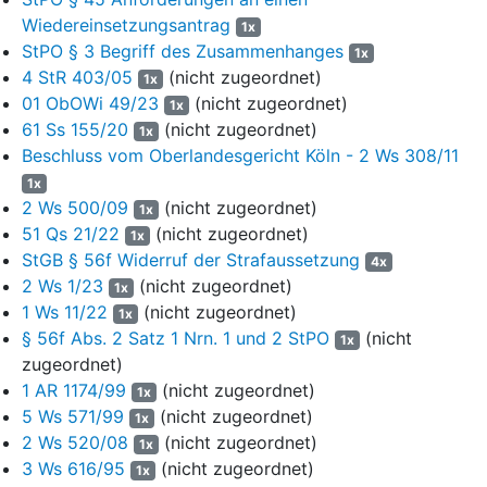
hiesigen Beschwerdeverfahren vertreten.
Wiedereinsetzungsantrag
1x
StPO § 3 Begriff des Zusammenhanges
1x
3. Ausweislich einer vor dem 03.05.2023 erholten Auskunft aus
4 StR 403/05
(nicht zugeordnet)
1x
dem Bayerischen Behördeninformationssystem war die
01 ObOWi 49/23
(nicht zugeordnet)
Beschwerdeführerin unter der Adresse „...“, gemeldet (Blatt 15).
1x
61 Ss 155/20
(nicht zugeordnet)
Seit dem 26.02.2024 wohnte die Beschwerdeführerin mit ihrer
1x
Tochter in einer Einrichtung der Caritas für psychisch kranke und
Beschluss vom Oberlandesgericht Köln - 2 Ws 308/11
suchtkranke Mütter unter der Adresse .... Sie verfügte dort über
1x
ein eigenes Appartement, welches sie selbst eingerichtet hatte.
2 Ws 500/09
(nicht zugeordnet)
1x
Diesen Umstand teilte sie dem bewährungsführenden
51 Qs 21/22
(nicht zugeordnet)
1x
Amtsgericht nicht mit, er gelangte am 10.06.2024 im Rahmen des
StGB § 56f Widerruf der Strafaussetzung
4x
Beschwerdeverfahrens durch Schriftsatz des Verteidigers vom
2 Ws 1/23
(nicht zugeordnet)
1x
06.06.2024 mit einer Bestätigung der Caritas vom 03.05.2024 den
1 Ws 11/22
(nicht zugeordnet)
1x
Justizbehörden zur Kenntnis. Am 25.06.2024 war die
§ 56f Abs. 2 Satz 1 Nrn. 1 und 2 StPO
(nicht
1x
Beschwerdeführerin unter der Adresse ..., gemeldet.
zugeordnet)
4. Mit Schriftsatz vom 20.03.2024, eingegangen beim Amtsgericht
1 AR 1174/99
(nicht zugeordnet)
1x
Nürnberg am 21.03.2024, zeigte sich für die Beschwerdeführerin
5 Ws 571/99
(nicht zugeordnet)
1x
ein Verteidiger zum Aktenzeichen 4
32 BRs 95/20
an und
2 Ws 520/08
(nicht zugeordnet)
1x
beantragte Akteneinsicht (Bl. 29). Eine entsprechende Vollmacht
3 Ws 616/95
(nicht zugeordnet)
1x
wurde weder im Original noch in Kopie und auch nicht