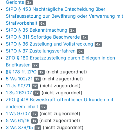
Gerichts
3x
2. Mit Urteil des Amtsgerichts Nürnberg vom 04.09.2023 (432 Ds
StPO § 453 Nachträgliche Entscheidung über
8
37 Js 23334/23
), rechtskräftig seit 26.03.2024, wurde die
Strafaussetzung zur Bewährung oder Verwarnung mit
Beschwerdeführerin wegen einer am 24.01.2023 innerhalb der
noch bis zum 18.08.2023 laufenden Bewährungszeit begangenen
Strafvorbehalt
6x
neuen Straftat der vorsätzlichen Körperverletzung in zwei
StPO § 35 Bekanntmachung
2x
tateinheitlichen Fällen zu einer Freiheitsstrafe von 6 Monaten
StPO § 311 Sofortige Beschwerde
1x
verurteilt, deren Vollstreckung nicht zur Bewährung ausgesetzt
StPO § 36 Zustellung und Vollstreckung
4x
wurde (Bl. 32 ff).
StPO § 37 Zustellungsverfahren
6x
ZPO § 180 Ersatzzustellung durch Einlegen in den
Dieser Entscheidung lag folgender Sachverhalt zugrunde:
Briefkasten
2x
Am 24.01.2023 gegen 16:45 Uhr hatte sich die
§§ 178 ff. ZPO
(nicht zugeordnet)
1x
Beschwerdeführerin als Patientin in einer Arztpraxis befunden und
5 Ws 102/21
(nicht zugeordnet)
1x
versucht, unberechtigt hinter einen Tresen zu gelangen. Die sich
11 Js 90/21
(nicht zugeordnet)
1x
ihr in den Weg stellende Ärztin hatte die Beschwerdeführerin
1 Ss 262/07
(nicht zugeordnet)
1x
gezielt mit dem Unterarm weggestoßen und im Rippen- bzw.
ZPO § 418 Beweiskraft öffentlicher Urkunden mit
Bauchbereich getroffen, wodurch diese Prellungen erlitten und
anderem Inhalt
2x
starke Übelkeit verspürt hatte. Einer Mitarbeiterin hatte die
1 Ws 97/07
(nicht zugeordnet)
1x
Beschwerdeführerin durch kräftiges Zupacken am Oberarm ein
5 Ws 61/19
(nicht zugeordnet)
Hämatom und einen Kratzer am Oberarm zugefügt.
1x
3 Ws 379/15
(nicht zugeordnet)
1x