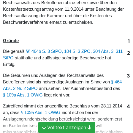
Rechtsanwalts des Betroffenen abzusehen sowie über den
Kostenfestsetzungsantrag vom 11.9.2014 unter Beachtung der
Rechtsauffassung der Kammer und über die Kosten des
Beschwerdeverfahrens erneut zu entscheiden.
1
Gründe
Die gemäß
§§ 464b S. 3 StPO, 104 S. 3 ZPO, 304 Abs. 3, 311
2
StPO
statthafte und zulässige sofortige Beschwerde hat
Erfolg.
3
Die Gebühren und Auslagen des Rechtsanwalts des
Betroffenen sind als notwendige Auslagen im Sinne von
§ 464
Abs. 2 Nr. 2 StPO
anzusehen. Der Ausnahmetatbestand des
§ 109a Abs. 1 OWiG
liegt nicht vor.
4
Zutreffend nimmt der angegriffene Beschluss vom 28.11.2014
an, dass
§ 109a Abs. 1 OWiG
nicht schon bei der
Auslagengrundentscheidung berücksichtigt wird, sondern erst
im Kostenfestsetzungsverfahren. Die Vorschrift will
Volltext anzeigen
missbräuchlicher Ausnutzung von Verteidigungsmöglichkeiten