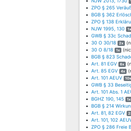
NJW 2013, 1730
ZPO § 265 Veräuß
4. Von den Kosten des R
Klagepartei 83% zu trage
BGB § 362 Erlösc
ZPO § 138 Erkläru
5. Das Urteil ist gegen 
NJW 1995, 130
1
GWB § 33c Scha
6. Der Streitwert wird b
30 O 30/18
(n
2x
Tatbestand
30 O 8/18
(nic
1x
1
Die Parteien streit
BGB § 823 Schade
Sachen AT 39824-Truck
Art. 81 EGV
(n
6x
mit der Folge eines Pre
Art. 85 EGV
(
4x
Art. 101 AEUV
10
2
In Frage stehen 41 
GWB § 33 Beseiti
betreffen, in 22 Fäl
Art. 101 Abs. 1 A
Schriftsatz der Kläge
BGHZ 190, 145
Anlagenkonvolut K 5 a) 
1x
BGB § 214 Wirkun
3
Die Klagepartei geh
Art. 81, 82 EGV
2
Anlagenkonvolut K 1
Art. 101, 102 AEU
(Anlagenkonvolut K 1 b)
ZPO § 286 Freie 