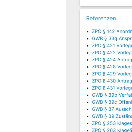
21
5.175,00
27.08
Referenzen
22
5.175,00
31.08
ZPO § 142 Anord
24
5.360,00
21.08
GWB § 33g Anspru
ZPO § 421 Vorleg
25
5.202,00
31.08
ZPO § 422 Vorleg
27
3.101,16
27.10
ZPO § 424 Antrag
ZPO § 428 Vorlegu
28
3.900,20
06.11
ZPO § 429 Vorlegu
ZPO § 430 Antrag 
29
4.150,00
28.03
ZPO § 431 Vorlegu
GWB § 89b Verfa
30
5.183,80
22.08
GWB § 89c Offenl
31
4.075,00
23.08
GWB § 87 Ausschli
GWB § 89 Zuständi
32
5.725,00
20.12
ZPO § 253 Klagesc
ZPO § 263 Klage
33
5.545,00
13.06