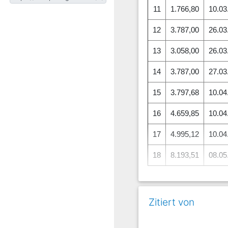
11
1.766,80
10.03
12
3.787,00
26.03
13
3.058,00
26.03
14
3.787,00
27.03
15
3.797,68
10.04
16
4.659,85
10.04
17
4.995,12
10.04
18
8.193,51
08.05
b) in Höhe von fünf Pro
Zitiert von
19
6.574,50
29.01
20
3.285,00
20.03