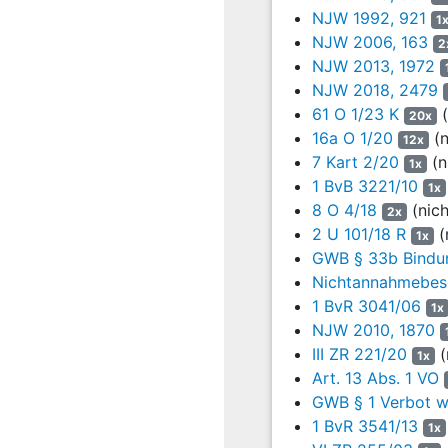
KOM).
NJW 1992, 921
1
9
Die KOM hat in der
NJW 2006, 163
2
Durchsuchungen dur
NJW 2013, 1972
NJW 2018, 2479
10
Mit Beschluss vom
61 O 1/23 K
(
20x
Kartellanten.
16a O 1/20
(n
12x
11
7 Kart 2/20
Die Klagepartei träg
(n
1x
1 BvB 3221/10
1x
12
dass alle streitgeg
8 O 4/18
(nich
2x
diesbzgl. Umsatzg
2 U 101/18 R
(
1x
festgestellt worden sei
GWB § 33b Bindu
nach den Feststellun
Nichtannahmebesc
Preiskoordinierung, w
1 BvR 3041/06
entstanden sei und zwar
1x
NJW 2010, 1870
Schriftsatz vom 28.05.2
auf das Privatgutachten
III ZR 221/20
(
1x
Höhe von insgesamt 82.
Art. 13 Abs. 1 VO
EUR - zu erstatten habe
GWB § 1 Verbot w
1 BvR 3541/13
1x
13
Die am 22.12.2017 e