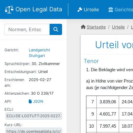
Open Legal Data
Urteile
Gericht
Startseite
Urteile
L
Urteil v
Gericht:
Landgericht
Stuttgart
Tenor
Spruchkörper:
30. Zivilkammer
1. Die Beklagte wird ver
Entscheidungsart:
Urteil
Erschienen
2025-02-27
a) in Höhe von vier Pro
am:
aus (je nachfolgender Z
Aktenzeichen:
30 O 239/17
API:
JSON
7
3.839,06
24.04
ECLI:
9
4.601,77
17.04
Kurz-URL:
10
7.997,45
18.07