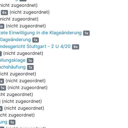
nicht zugeordnet)
.2009
(nicht zugeordnet)
6x
nicht zugeordnet)
.2009
(nicht zugeordnet)
5x
te Einwilligung in die Klageänderung
1x
.2010
Klageänderung
1x
ndesgericht Stuttgart - 2 U 4/20
.2010
9x
(nicht zugeordnet)
x
.2010
ellungsklage
1x
uchshäufung
1x
.2010
icht zugeordnet)
(nicht zugeordnet)
.2012
1x
(nicht zugeordnet)
1x
cht zugeordnet)
ter verurteilt, an die C GmbH, (...), vorgerichtliche Anwaltskosten 
(nicht zugeordnet)
dem Basiszinssatz seit 01.06.2019 sowie Gutachterkosten in Höhe v
m Basiszinssatz, aus einem Betrag von 30.000,- EUR (netto) vom
(nicht zugeordnet)
x
- 12.09.2024 und aus einem Betrag von 81.456,31 EUR (netto) seit 1
cht zugeordnet)
tung
1x
Klage abgewiesen.