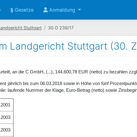
e
§
Gesetze
Anmeldung
andgericht Stuttgart
30 O 239/17
om Landgericht Stuttgart (30. 
urteilt, an die C GmbH, (...), 144.600,78 EUR (netto) zu bezahlen zzg
zent jährlich bis zum 06.03.2018 sowie in Höhe von fünf Prozentpunk
eile: laufende Nummer der Klage, Euro-Betrag (netto) sowie Zinsbegin
.2001
.2003
.2003