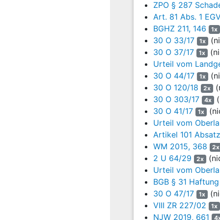
ZPO § 287 Schade
4
Die Klagepartei und 
Art. 81 Abs. 1 EG
Maschinenbau, Tief- 
BGHZ 211, 146
1x
5
Die Klagepartei hat
30 O 33/17
(ni
1x
K a, Bl. 1117 ff, Bd
30 O 37/17
(ni
1x
zwischen den Parteien st
Urteil vom Landge
30 O 44/17
(ni
6
Die Beklagte beteili
1x
Zeitraum jeweils al
30 O 120/18
(
2x
Zuwiderhandlungen geg
30 O 303/17
(
4x
Abkommens über den 
30 O 41/17
(ni
1x
Kommissionsentscheidu
Urteil vom Oberla
Einzelheiten zur Ver
Artikel 101 Absat
Fassung/provisional non
WM 2015, 368
2x
wird, handelt es sich 
2 U 64/29
(ni
2x
Klagepartei und/oder de
Urteil vom Oberla
7
Wegen der Einzelhei
BGB § 31 Haftung 
30 O 47/17
(ni
1x
8
Die Beklagte und di
VIII ZR 227/02
1x
aufgeführten Vertri
NJW 2019, 661
4