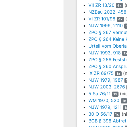
VII ZR 13/20
(
6x
34
5.675,00
19.06
NZBau 2022, 458
VI ZR 101/98
(
4x
35
3.279,53
15.07
NJW 1999, 2110
ZPO § 267 Vermute
36
4.505,00
09.04
ZPO § 264 Keine 
Urteil vom Oberla
37
4.505,00
09.04
NJW 1993, 918
1
38
4.505,00
16.04
ZPO § 256 Festst
ZPO § 260 Anspr
39
4.205,00
19.04
IX ZR 69/75
(n
1x
NJW 1979, 1987
42
4.991,35
14.03
NJW 2003, 2676
5 Sa 76/11
(ni
2. Die Beklagte wird wei
1x
WM 1970, 520
5 Prozentpunkten über 
1x
Prozentpunkten über de
NJW 1979, 1211
1
(netto) vom 23.05.2024 
30 O 56/17
(ni
1x
BGB § 398 Abtre
3. Im Übrigen wird die 