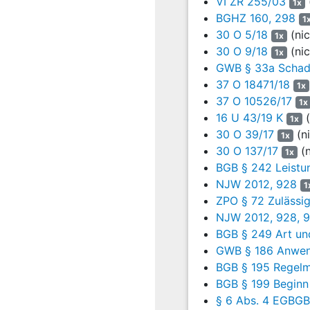
VI ZR 255/03
1x
14
BGHZ 160, 298
Die Beklagte hat a
1
Streithelferinnen (
30 O 5/18
(nic
1x
vom 01.12.2020 beigetret
30 O 9/18
(nic
1x
(Bl. 1275, Bd. XVII). Die
GWB § 33a Schade
Schriftsatz vom 14.07.202
37 O 18471/18
1x
ihren Streitbeitritt wie
37 O 10526/17
1x
16 U 43/19 K
(
15
Die Klagepartei hat
1x
30 O 39/17
(ni
um Ansprüche aus d
1x
Sachverständigen- und a
30 O 137/17
(n
1x
wie sie sie in der Klage 
BGB § 242 Leistu
Liste vorgelegt (Bl. 304 f
NJW 2012, 928
1
ZPO § 72 Zulässig
16
Mit Schriftsatz vom
NJW 2012, 928, 
nach
§ 428 Alt. 2,
BGB § 249 Art un
Schriftsatz verwiesen (B
GWB § 186 Anwen
17
Mit Schriftsatz vom 
BGB § 195 Regelm
BGB § 199 Beginn 
18
Mit Schriftsatz vom
§ 6 Abs. 4 EGBGB
gestellt. Wegen der