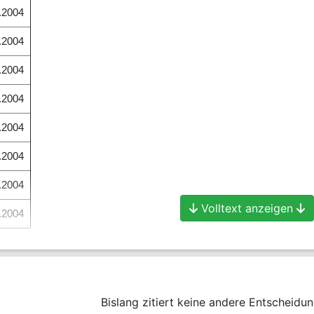
.2004
.2004
.2004
.2004
.2004
.2004
.2004
Volltext anzeigen
.2004
zentpunkten über dem jeweiligen Basiszinssatz jährlich aus (je nachf
.2006
Bislang zitiert keine andere Entscheidun
.2006