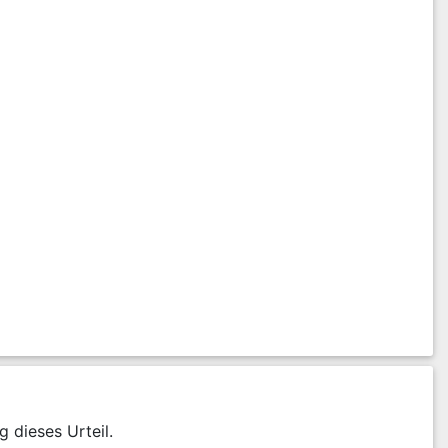
olgender Zeile: laufende Nummer, Euro-Betrag sowie Zinsbeginn):
g dieses Urteil.