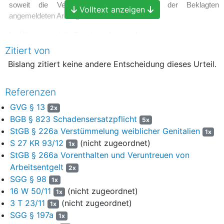
soweit die Verweisung auch die von der Beklagten
Volltext anzeigen
angemeldeten Arbeitgeberanteile betrifft.
Im Übrigen wird die Beschwerde zurückgewiesen.
Zitiert von
Die Beteiligten haben die Kosten des Beschwerdeverfahrens je
Bislang zitiert keine andere Entscheidung dieses Urteil.
zur Hälfte zu tragen.
Die weitere Beschwerde zum Bundessozialgericht wird nicht
Referenzen
zugelassen.
GVG § 13
2x
Der Streitwert wird auf 800,- € festgesetzt.
BGB § 823 Schadensersatzpflicht
5x
StGB § 226a Verstümmelung weiblicher Genitalien
Gründe
1x
S 27 KR 93/12
(nicht zugeordnet)
1x
I.
StGB § 266a Vorenthalten und Veruntreuen von
Arbeitsentgelt
2x
1
Der Kläger wendet sich gegen die vom Sozialgericht
SGG § 98
1x
ausgesprochene Verweisung des Rechtsstreits an das
16 W 50/11
(nicht zugeordnet)
1x
Amtsgericht.
3 T 23/11
(nicht zugeordnet)
1x
2
In dem am 23. Dezember 2011 über das Vermögen des
SGG § 197a
1x
Klägers eröffnete Insolvenzverfahren forderte der