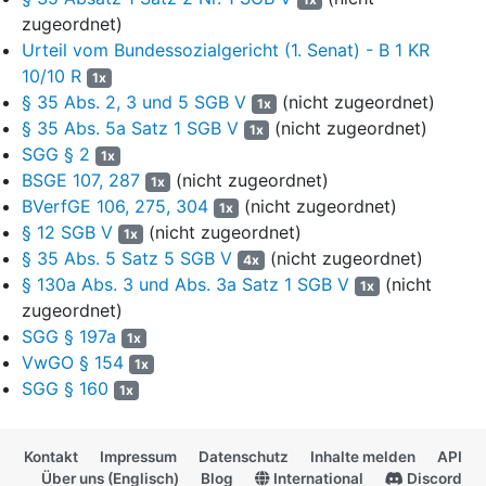
zugeordnet)
14
Eine Textbegründung enthielt das Beschlussdokument des
Urteil vom Bundessozialgericht (1. Senat) - B 1 KR
Vorstands selbst nicht.
10/10 R
1x
15
§ 35 Abs. 2, 3 und 5 SGB V
(nicht zugeordnet)
Die Entscheidung wurde im Bundesanzeiger vom 15.
1x
November 2022 bekannt gemacht. Die
§ 35 Abs. 5a Satz 1 SGB V
(nicht zugeordnet)
1x
Rechtsbehelfsbelehrung enthielt den Hinweis auf die
SGG § 2
1x
Zuständigkeit des Landessozialgerichts Berlin-Brandenburg.
BSGE 107, 287
(nicht zugeordnet)
1x
BVerfGE 106, 275, 304
(nicht zugeordnet)
1x
16
Hiergegen wendet sich die Klägerin mit ihrer am 6.
§ 12 SGB V
(nicht zugeordnet)
1x
Dezember 2022 bei dem Landessozialgericht Berlin-
§ 35 Abs. 5 Satz 5 SGB V
(nicht zugeordnet)
4x
Brandenburg eingegangenen Klage. Sie habe die Klage
§ 130a Abs. 3 und Abs. 3a Satz 1 SGB V
(nicht
entsprechend der Rechtsbehelfsbelehrung erhoben, die
1x
zugeordnet)
Regelung zur instanziellen Zuständigkeit sei dem Gesetz jedoch
nicht ohne weiteres zu entnehmen.
§ 29 Abs. 4 Nr. 3
SGG § 197a
1x
Sozialgerichtsgesetz
(SGG) beziehe sich ebenso wie
§ 35
VwGO § 154
1x
Abs. 7 Satz 2 SGB V
nur auf Beschlüsse zur Festsetzung der
SGG § 160
1x
Festbeträge.
§ 35 Abs. 7 Satz 2 SGB V
unterscheide sich
erkennbar von
§ 86b Abs. 2 Satz 6 SGB V
[gemeint wohl:
§ 8
7
b
Abs. 2 SGB V
]. Dort habe der Gesetzgeber die aufschiebende
Kontakt
Impressum
Datenschutz
Inhalte melden
API
Wirkung von Widerspruch und Klage nicht nur gegen eine
Über uns (Englisch)
Blog
International
Discord