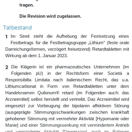
tragen.
Die Revision wird zugelassen.
Tatbestand
1
Im Streit steht die Aufhebung der Festsetzung eines
Festbetrags für die Festbetragsgruppe „Lithium“ (feste orale
Darreichungsformen, verzögert freisetzend) Retardtabletten mit
Wirkung ab dem 1. Januar 2023.
2
Die Klägerin ist ein pharmazeutisches Unternehmen (im
Folgenden pU) in der Rechtsform einer Societá a
Responsibilta Limitata nach italienischem Recht, das u.a.
Lithiumcarbonat in Form von Retardtabletten unter dem
Handelsnamen Quilonum® retard (im Folgenden auch: das
Arzneimittel) selbst herstellt und vertreibt. Das Arzneimittel wird
eingesetzt zur Vorbeugung der bipolaren affektiven Störung
(ausgeprägte Stimmungsschwankungen zwischen krankhaft
gehobener Stimmung mit vermehrter Aktivität [Hypomanie oder
Manie] und einer Stimmungssenkung mit vermindertem Antrieb
und verminderter Aktivität [Depression], auch im Rahmen