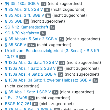
maltesischen pU E, der das seit deutlich vor 2009 im Verkehr
§§ 35, 130a SGB V
(nicht zugeordnet)
1x
befindliche Arzneimittel von einem anderen Hersteller
§ 35 Abs. 3ff. SGB V
(nicht zugeordnet)
1x
übernommen hatte. Hypnorex® retard wird zudem noch von
§ 35 Abs. 3 ff. SGB V
(nicht zugeordnet)
1x
Importeuren im Inland mit entsprechender eigener Zulassung
§ 35 SGB
(nicht zugeordnet)
1x
vertrieben.
SG § 12 Kameradschaft
1x
7
In seiner Sitzung am 16. August 2022 beschloss der
SG § 70 Verfahren
1x
Vorstand des Beklagten die Einleitung eines
§ 35 Absatz 5 Satz 2 SGB V
(nicht zugeordnet)
1x
Stellungnahmeverfahrens zur Anpassung von Festbeträgen für
§ 35 SGB V
(nicht zugeordnet)
24x
fünf Wirkstoffe und der Aufhebung des Festbetrags für „Lithium“
Urteil vom Bundessozialgericht (3. Senat) - B 3 KR
(feste orale Darreichungsformen, verzögert freisetzend)
10/17 R
9x
Retardtabletten (im Folgenden nur: Lithium) sowie zugleich von
§ 130a Abs. 3a Satz 1 SGB V
(nicht zugeordnet)
2x
Choriongonadotropin (einer anderen Festbetragsgruppe).
§ 130a Abs. 1 Satz 2 SGB V
(nicht zugeordnet)
2x
8
Dem entsprechenden Vorschlag lag zu Grunde, dass die
§ 130a Abs. 4 Satz 2 SGB V
(nicht zugeordnet)
1x
Überprüfung des Festbetragsmarkts mit dem Preis- und
§ 130a Abs. 3a Satz 1, zweiter Halbsatz SGB V
1x
Produktstand vom 1. Juli 2022 und den Verordnungsdaten des
(nicht zugeordnet)
Jahres 2021 ergeben habe, dass in sieben von insgesamt 444
§ 35 Abs. 1 Satz 1 SGB V
(nicht zugeordnet)
2x
Festbetragsgruppen Bedarf für eine Änderung der Festbeträge
1 BvL 28/95
(nicht zugeordnet)
6x
auf Grund einer nicht ausreichend gesicherten Versorgung
BSGE 107, 261
(nicht zugeordnet)
1x
bestehe. Die entsprechenden Daten für Lithium wiesen zum
§ 35 Abs. 5 Satz 3 SGB V
(nicht zugeordnet)
2x