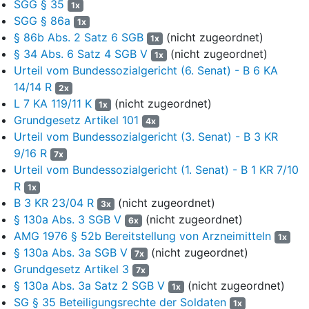
Darreichungsformen, verzögert freisetzend (Stufe 1)
SGG § 35
1x
einzuordnen (Beschluss vom 2. Juli 1991).
SGG § 86a
1x
§ 86b Abs. 2 Satz 6 SGB
(nicht zugeordnet)
1x
5
Für diese Festbetragsgruppe hatte der Beklagte Festbeträge
§ 34 Abs. 6 Satz 4 SGB V
(nicht zugeordnet)
1x
festgesetzt. Zuletzt vor der hier streitigen
Urteil vom Bundessozialgericht (6. Senat) - B 6 KA
Aufhebungsentscheidung ist der Festbetrag bezogen auf den
14/14 R
Abgabepreis des pharmazeutischen Unternehmers (ApU) der
2x
L 7 KA 119/11 K
(nicht zugeordnet)
verordnungsstärksten Wirkstärken-Packungsgrößen-
1x
Kombination (100 Stück) von 15,64 Euro auf 21,34 Euro (um 36
Grundgesetz Artikel 101
4x
%) mit Wirkung ab dem 1. April 2022 erhöht worden. Die
Urteil vom Bundessozialgericht (3. Senat) - B 3 KR
Klägerin erhöhte zum Inkrafttreten der Festbetragserhöhung –
9/16 R
7x
wie bereits bei einer vorherigen Anpassung zum 1. April 2020 –
Urteil vom Bundessozialgericht (1. Senat) - B 1 KR 7/10
den ApU, so dass das Arzneimittel tatsächlich nicht zum
R
1x
Festbetrag abgegeben wurde. Die Erhöhung erfolgte nach dem
B 3 KR 23/04 R
(nicht zugeordnet)
3x
Berechnungsstichtag für die Anpassung 2022 am 1. Oktober
§ 130a Abs. 3 SGB V
(nicht zugeordnet)
6x
2021 in zwei Schritten, zunächst auf 21,42 Euro und zum 1. April
AMG 1976 § 52b Bereitstellung von Arzneimitteln
1x
2022 auf 26,72 Euro.
§ 130a Abs. 3a SGB V
(nicht zugeordnet)
7x
6
Neben dem Arzneimittel gab und gibt es ein solches mit
Grundgesetz Artikel 3
7x
demselben Wirkstoff (Lithiumcarbonat) zur oralen
§ 130a Abs. 3a Satz 2 SGB V
(nicht zugeordnet)
1x
Darreichung unter dem Handelsnamen Hypnorex® retard des
SG § 35 Beteiligungsrechte der Soldaten
1x