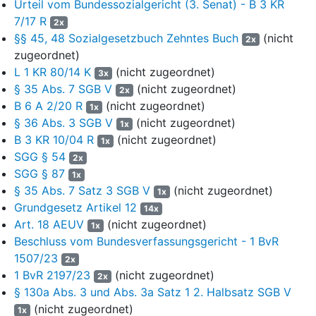
Urteil vom Bundessozialgericht (3. Senat) - B 3 KR
7/17 R
2x
9
„Aufgrund von Preiserhöhungen der pharmazeutischen
§§ 45, 48 Sozialgesetzbuch Zehntes Buch
(nicht
2x
Unternehmer sind in beiden Gruppen dennoch aktuell
zugeordnet)
weniger als 20 % der Packungen bzw. 20 % der
L 1 KR 80/14 K
(nicht zugeordnet)
Verordnungen aufzahlungsfrei verfügbar. Weitere
3x
gruppenspezifische Analysen haben gezeigt, dass
§ 35 Abs. 7 SGB V
(nicht zugeordnet)
2x
jeweils einem pharmazeutischen Unternehmer eine
B 6 A 2/20 R
(nicht zugeordnet)
1x
marktdominierende Stellung zukommt und Festbeträge
§ 36 Abs. 3 SGB V
(nicht zugeordnet)
1x
deshalb ihre preiswettbewerblich wirkende Funktion zur
B 3 KR 10/04 R
(nicht zugeordnet)
1x
Konkretisierung des Wirtschaftlichkeitsgebots nicht mehr
SGG § 54
2x
erfüllen können.“
SGG § 87
1x
§ 35 Abs. 7 Satz 3 SGB V
(nicht zugeordnet)
10
Der Beklagte leitete das Stellungnahmeverfahren durch
1x
Grundgesetz Artikel 12
Schreiben vom 29. August 2022 an die maßgeblichen
14x
Spitzenorganisationen der Arzneimittelhersteller, die
Art. 18 AEUV
(nicht zugeordnet)
1x
Kassenärztliche Bundesvereinigung, die
Beschluss vom Bundesverfassungsgericht - 1 BvR
Arzneimittelkommission der Deutschen Ärzteschaft, die
1507/23
2x
Arzneimittelkommission der Deutschen Apotheker und die
1 BvR 2197/23
(nicht zugeordnet)
2x
Bundesvereinigung Deutscher Apothekerverbände ein. Zugleich
§ 130a Abs. 3 und Abs. 3a Satz 1 2. Halbsatz SGB V
erfolgte eine entsprechende Bekanntmachung im
(nicht zugeordnet)
1x
Bundesanzeiger vom 30. August 2022. Es wurde eine