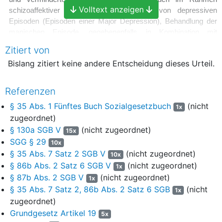
Volltext anzeigen
schizoaffektiver Psychosen), Vorbeugung von depressiven
Episoden (Episoden einer Major Depression), Behandlung der
manischen Episode, gegebenenfalls in Kombination mit
Neuroleptika, Behandlung bestimmter akuter Depressionen, z.
Zitiert von
B. bei Therapieresistenz oder Unverträglichkeit von
Bislang zitiert keine andere Entscheidung dieses Urteil.
Antidepressiva, bei Verdacht auf Umschlag in eine Manie
(gegebenenfalls in Kombination mit Antidepressiva) und
Behandlung von Cluster-Kopfschmerz (Bing-Horton-Syndrom).
Referenzen
3
§ 35 Abs. 1 Fünftes Buch Sozialgesetzbuch
(nicht
Das Arzneimittel ist eines der ältesten modernen
1x
Psychopharmaka weltweit und wurde bereits 1967 klinisch
zugeordnet)
eingeführt. Es wird – abgesehen von Klinikpackungen – in zwei
§ 130a SGB V
(nicht zugeordnet)
15x
Packungsgrößen mit 50 bzw. 100 Tabletten (450mg bzw. 12,2
SGG § 29
10x
mmol) in Deutschland vertrieben.
§ 35 Abs. 7 Satz 2 SGB V
(nicht zugeordnet)
10x
§ 86b Abs. 2 Satz 6 SGB V
(nicht zugeordnet)
1x
4
Nach dem Festbetragsgruppenbeschluss des früheren
§ 87b Abs. 2 SGB V
(nicht zugeordnet)
1x
Bundesausschusses Ärzte und Krankenkassen als
§ 35 Abs. 7 Satz 2, 86b Abs. 2 Satz 6 SGB
(nicht
Vorgänger des Gemeinsamen Bundesausschusses (GBA)
1x
zugeordnet)
gemäß
§ 35 Abs. 1 Fünftes Buch Sozialgesetzbuch
(SGB V) ist
das Arzneimittel in die Festbetragsgruppe „Lithium“, feste orale
Grundgesetz Artikel 19
5x