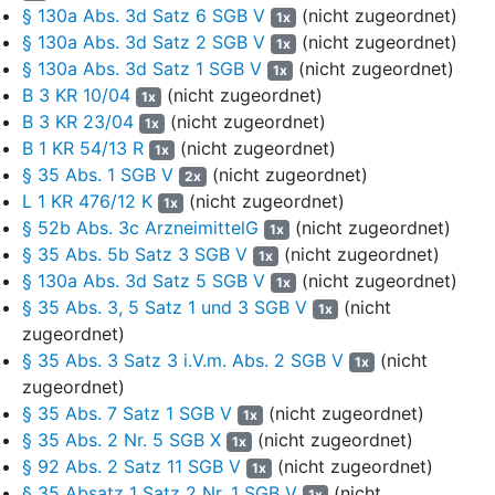
§ 130a Abs. 3d Satz 6 SGB V
(nicht zugeordnet)
1x
Stellungnahmefrist bis zum 26. September 2022 gesetzt.
§ 130a Abs. 3d Satz 2 SGB V
(nicht zugeordnet)
1x
11
Stellungnahmen wurde nicht abgegeben.
§ 130a Abs. 3d Satz 1 SGB V
(nicht zugeordnet)
1x
B 3 KR 10/04
(nicht zugeordnet)
1x
12
Am 7. November 2022 beschloss der Vorstand der
B 3 KR 23/04
(nicht zugeordnet)
1x
Beklagten u.a. die Aufhebung der Festbetragsfestsetzung
B 1 KR 54/13 R
(nicht zugeordnet)
1x
für Lithium auf Basis einer Vorlage, die darstellte, dass keine
§ 35 Abs. 1 SGB V
(nicht zugeordnet)
2x
Stellungnahmen abgegeben worden seien und keine
L 1 KR 476/12 K
(nicht zugeordnet)
1x
Notwendigkeit bestehe, von den Festbetragsvorschlägen
§ 52b Abs. 3c ArzneimittelG
(nicht zugeordnet)
abzuweichen. Unter dem Punkt Lösungsvorschlag, dem
1x
§ 35 Abs. 5b Satz 3 SGB V
(nicht zugeordnet)
dieselbe Kostenfolgenermittlung beigefügt war wie dem
1x
Vorschlag zur Einleitung des Stellungnahmeverfahrens, ist
§ 130a Abs. 3d Satz 5 SGB V
(nicht zugeordnet)
1x
hinsichtlich der Aufhebungen ausgeführt worden:
§ 35 Abs. 3, 5 Satz 1 und 3 SGB V
(nicht
1x
zugeordnet)
13
„Bei den Aufhebungen ergibt sich durch dann wirksam
§ 35 Abs. 3 Satz 3 i.V.m. Abs. 2 SGB V
(nicht
1x
werdende Herstellerabschläge nach
§ 130a SGB V
bei
zugeordnet)
gleichbleibendem Verordnungsaufkommen eine
§ 35 Abs. 7 Satz 1 SGB V
(nicht zugeordnet)
1x
Belastung von 5,8 Mio. Euro für die pharmazeutischen
§ 35 Abs. 2 Nr. 5 SGB X
(nicht zugeordnet)
Unternehmer, durch die die Krankenkassen um ca. 2,2
1x
§ 92 Abs. 2 Satz 11 SGB V
(nicht zugeordnet)
Mio. Euro und die Versicherten (durch entfallende
1x
Aufzahlungen) um ca. 3,6 Mio. Euro entlastet werden.“
§ 35 Absatz 1 Satz 2 Nr. 1 SGB V
(nicht
1x