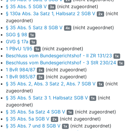
Stichtag sechs pharmazeutische Unternehmer, importbereinigt
§ 35 Abs. 5 SGB V
(nicht zugeordnet)
3x
zwei, bei einem Marktanteil der Klägerin (Verordnungsdaten für
§ 130a Abs. 3a Satz 1, Halbsatz 2 SGB V
(nicht
2x
2021) von 85,98 % aus. 2021 waren zum Festbetrag 22,2 % der
zugeordnet)
Packungen und 0,08 % der Verordnungen verfügbar.
§ 35 Abs. 5 Satz 8 SGB V
(nicht zugeordnet)
Zuzahlungsfreie Packungen waren nicht verfügbar. Als
4x
verordnungsgewichtete Durchschnittswerte ergab sich ein Preis
SGG § 98
1x
von 44,94 Euro (bei einem Festbetrag von 37,10 Euro), was
GVG § 17a
1x
einem Differenzbetrag von absolut 7,84 Euro oder relativ 21,13
1 PBvU 1/95
(nicht zugeordnet)
1x
% entsprach. Der Beklagte hat zudem die Folgen einer
Beschluss vom Bundesgerichtshof - II ZR 131/23
1x
Aufhebung des Festbetrags ermittelt. Bei insgesamt 434.300
Beschluss vom Bundesgerichtshof - 3 StR 230/24
1x
Verordnungen (in 2021) und einem Gesamtumsatz von 19,52
1 BvR 984/87
(nicht zugeordnet)
3x
Mio. Euro sollten sich hiernach Mehrbelastungen der
1 BvR 985/87
(nicht zugeordnet)
3x
pharmazeutischen Unternehmer von 5,26 Mio. Euro (durch dann
§ 35 Abs. 2, Abs. 3 Satz 2, Abs. 7 SGB V
(nicht
1x
wirksam werdende Herstellerabschläge nach
§ 130a SGB V
)
zugeordnet)
und Entlastungen der gesetzlichen Krankenkassen von 1,84
§ 35 Abs. 5 Satz 3 1. Halbsatz SGB V
(nicht
Mio. Euro sowie der Versicherten von 3,40 Mio. Euro ergeben.
1x
zugeordnet)
Gemeinsam betrachtet mit der Aufhebung des Festbetrags für
Choriongonadotropin sollte die Mehrbelastung 5,8 Mio. Euro und
§ 35 Abs. 5a Satz 4 SGB V
(nicht zugeordnet)
1x
die Entlastung 3,6 Mio. Euro (Versicherte) bzw. 2,2 Mio. Euro
§ 35 Abs. 5a SGB V
(nicht zugeordnet)
2x
(Krankenkassen) betragen. Der Vorschlag enthielt ferner
§ 35 Abs. 7 und 8 SGB V
(nicht zugeordnet)
1x
folgende Darlegung: