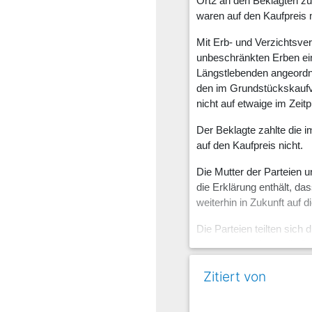
Ort2 an den Beklagten zu
waren auf den Kaufpreis 
Mit Erb- und Verzichtsver
unbeschränkten Erben ein.
Längstlebenden angeordn
den im Grundstückskaufve
nicht auf etwaige im Zeit
Der Beklagte zahlte die 
auf den Kaufpreis nicht.
Die Mutter der Parteien 
die Erklärung enthält, da
weiterhin in Zukunft auf 
Die Parteien teilten sich
kümmerte sich um die fin
verstarb nach dem Vate
Zitiert von
Mit der Klage begehrt die