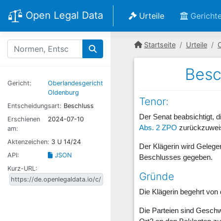
Open Legal Data
Urteile
Gericht
Startseite
Urteile
Besc
Gericht:
Oberlandesgericht
Oldenburg
Tenor:
Entscheidungsart:
Beschluss
Der Senat beabsichtigt, 
Erschienen
2024-07-10
Abs. 2 ZPO
zurückzuwei
am:
Aktenzeichen:
3 U 14/24
Der Klägerin wird Gelege
API:
JSON
Beschlusses gegeben.
Kurz-URL:
Gründe
Die Klägerin begehrt vo
Die Parteien sind Geschw