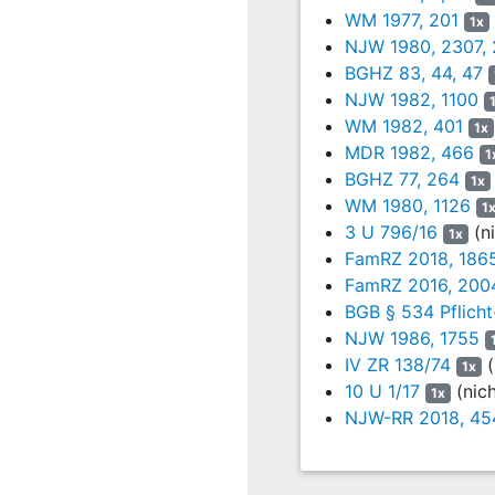
WM 1977, 201
Die Erblasserin sei auch
1x
nur Verfügungen von Tode
NJW 1980, 2307,
ausdrücklich gemäß
§ 2
BGHZ 83, 44, 47
Klägerin gegen den Bekl
NJW 1982, 1100
Eigeninteresse der Erbla
WM 1982, 401
1x
Verfügungen zu Lasten der
MDR 1982, 466
1
Klägerin habe trotzt ger
BGHZ 77, 264
1x
WM 1980, 1126
Wegen der weiteren Einze
1
3 U 796/16
(ni
1x
Mit ihrer form- und frist
FamRZ 2018, 186
Anträge.
FamRZ 2016, 200
BGB § 534 Pflich
Zur Begründung trägt sie 
NJW 1986, 1755
Vermächtnis nicht auf die
IV ZR 138/74
(
festgelegt, dass sämtlic
1x
dem Beklagten ausgesetzt
10 U 1/17
(nic
1x
Verfügung der Erblasseri
NJW-RR 2018, 45
einseitig nicht mehr hät
Vertragsbeteiligten diese