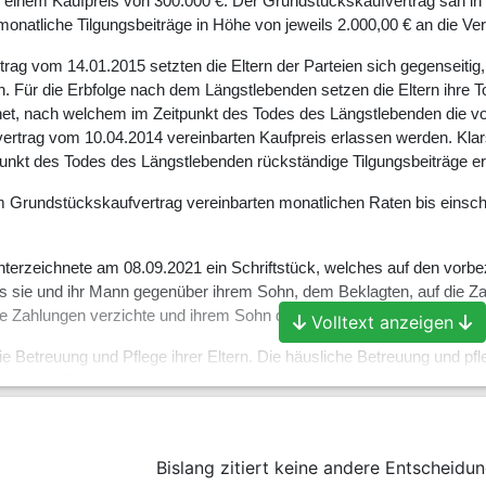
 einem Kaufpreis von 300.000 €. Der Grundstückskaufvertrag sah in 
monatliche Tilgungsbeiträge in Höhe von jeweils 2.000,00 € an die Ve
trag vom 14.01.2015 setzten die Eltern der Parteien sich gegenseiti
 Für die Erbfolge nach dem Längstlebenden setzen die Eltern ihre To
et, nach welchem im Zeitpunkt des Todes des Längstlebenden die vo
rtrag vom 10.04.2014 vereinbarten Kaufpreis erlassen werden. Klar
punkt des Todes des Längstlebenden rückständige Tilgungsbeiträge er
im Grundstückskaufvertrag vereinbarten monatlichen Raten bis einsch
unterzeichnete am 08.09.2021 ein Schriftstück, welches auf den vo
ss sie und ihr Mann gegenüber ihrem Sohn, dem Beklagten, auf die Za
die Zahlungen verzichte und ihrem Sohn die restliche Kaufpreissumme
Volltext anzeigen
 die Betreuung und Pflege ihrer Eltern. Die häusliche Betreuung und
anziellen Belange und bürokratischen Angelegenheiten und organisier
r am TT.MM.2022.
 Klägerin die monatlichen Raten für die Monate Januar bis März 2019
Bislang zitiert keine andere Entscheidun