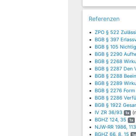
Die Klägerin hat erstinsta
den Beklagten zu verurte
Referenzen
Die Beklagte hat beantrag
ZPO § 522 Zuläss
die Klage abzuweisen.
BGB § 397 Erlassv
BGB § 105 Nichtig
Das Landgericht hat mit 
Alleinerbin nach ihrer M
BGB § 2290 Aufhe
10.04.2014, mithin auch 
BGB § 2268 Wirku
BGB § 2287 Den V
Die Erblasserin habe dem
BGB § 2288 Beein
BGB
). In der unstreitig
BGB § 2289 Wirku
restlichen Kaufpreises v
BGB § 2276 Form
Der Erlassvertrag sei au
BGB § 2286 Verf
Schenkung und nicht das 
BGB § 1922 Gesa
Testament, welches eige
IV ZR 36/93
(n
1x
Die Willenserklärung der
BGHZ 124, 35
1x
Unterzeichnung der Erkl
NJW-RR 1986, 113
Danach könne eine Geschäf
BGHZ 66, 8, 15
1x