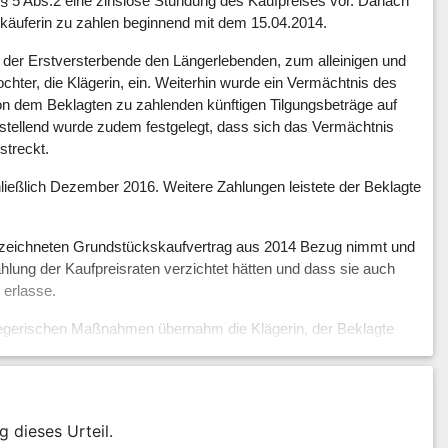
§ 5 Abs.2 eine zinslose Stundung des Kaufpreises vor. Danach
rkäuferin zu zahlen beginnend mit dem 15.04.2014.
g, der Erstversterbende den Längerlebenden, zum alleinigen und
chter, die Klägerin, ein. Weiterhin wurde ein Vermächtnis des
n dem Beklagten zu zahlenden künftigen Tilgungsbeträge auf
stellend wurde zudem festgelegt, dass sich das Vermächtnis
streckt.
ließlich Dezember 2016. Weitere Zahlungen leistete der Beklagte
rbezeichneten Grundstückskaufvertrag aus 2014 Bezug nimmt und
hlung der Kaufpreisraten verzichtet hätten und dass sie auch
 erlasse.
 pflegerischen Maßnahmen übernahm die Klägerin, der Beklagte
te und begleitete die Krankenhaus- und Arztbesuche. Die Mutter
.
g dieses Urteil.