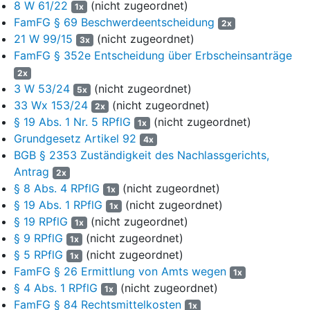
8 W 61/22
(nicht zugeordnet)
349/24
Erbscheinserteilung). Der hier gegenständliche Beschluss
1x
ist dem Antragsteller am 26.02.2025 zugestellt worden (EB Bl. 21
FamFG § 69 Beschwerdeentscheidung
2x
d. A.). Gegen den Beschluss hat er mit am 13.03.2024
21 W 99/15
(nicht zugeordnet)
3x
eingegangenem Schriftsatz vom selben Tag Beschwerde
FamFG § 352e Entscheidung über Erbscheinsanträge
eingelegt (Bl. 22 ff. d. A.). Er ist der Auffassung, dass er wirksam
2x
als Testamentsvollstrecker eingesetzt worden sei. Wegen der
3 W 53/24
(nicht zugeordnet)
5x
Einzelheiten wird auf die Beschwerdebegründung verwiesen
33 Wx 153/24
(nicht zugeordnet)
2x
(Bl. 22 d. A.).
§ 19 Abs. 1 Nr. 5 RPflG
(nicht zugeordnet)
1x
Grundgesetz Artikel 92
Das Amtsgericht - Nachlassgericht - Einbeck hat der
4x
Beschwerde durch Beschluss vom 14.03.2025 nicht abgeholfen
BGB § 2353 Zuständigkeit des Nachlassgerichts,
und die Akten dem Oberlandesgericht Braunschweig zur
Antrag
2x
Entscheidung vorgelegt (Bl. 31 f. d. A.).
§ 8 Abs. 4 RPflG
(nicht zugeordnet)
1x
§ 19 Abs. 1 RPflG
(nicht zugeordnet)
1x
II.
§ 19 RPflG
(nicht zugeordnet)
1x
Die zulässige Beschwerde des Antragstellers hat in der Sache
§ 9 RPflG
(nicht zugeordnet)
1x
keinen Erfolg.
§ 5 RPflG
(nicht zugeordnet)
1x
FamFG § 26 Ermittlung von Amts wegen
1x
1.
§ 4 Abs. 1 RPflG
(nicht zugeordnet)
1x
FamFG § 84 Rechtsmittelkosten
Gegen die Zurückweisung des Antrages auf Erteilung eines
1x