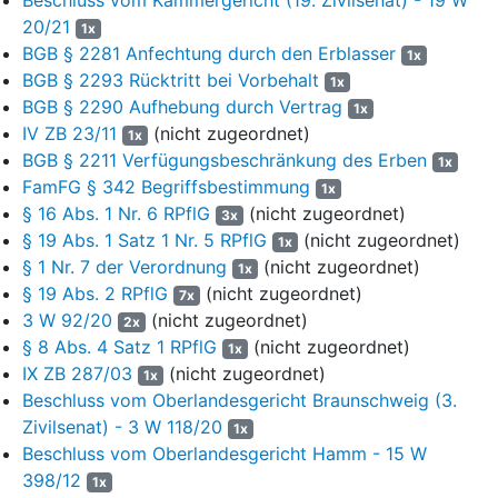
Abkömmlinge der Erblasserin mit Vollendung des 25.
20/21
1x
Lebensjahres unbeschränkte Vollerben werden, handele es sich
BGB § 2281 Anfechtung durch den Erblasser
1x
außerdem um eine einseitige Verfügung im Sinne des
§ 2298
BGB § 2293 Rücktritt bei Vorbehalt
1x
BGB
, die keiner Bindungswirkung unterliege. Der Erbvertrag habe
BGB § 2290 Aufhebung durch Vertrag
1x
sicherstellen sollen, dass bis zum 25. Lebensjahr der Kinder eine
IV ZB 23/11
(nicht zugeordnet)
1x
Vor- und Nacherbschaftsregelung mit entsprechender
BGB § 2211 Verfügungsbeschränkung des Erben
1x
Testamentsvollstreckung eingerichtet werde. Die Eltern der
FamFG § 342 Begriffsbestimmung
1x
Erblasserin als damalige Vertragspartner hätten kein Interesse an
§ 16 Abs. 1 Nr. 6 RPflG
(nicht zugeordnet)
3x
einer zeitlich darüber hinausgehenden vertraglichen Bindung
§ 19 Abs. 1 Satz 1 Nr. 5 RPflG
(nicht zugeordnet)
1x
gehabt. Deshalb habe die Erblasserin die Einsetzung ihrer Kinder
§ 1 Nr. 7 der Verordnung
(nicht zugeordnet)
als Erben in dem Testament vom 20.08.2018 durch die
1x
§ 19 Abs. 2 RPflG
(nicht zugeordnet)
Anordnung der Testamentsvollstreckung wirksam einschränken
7x
können.
3 W 92/20
(nicht zugeordnet)
2x
§ 8 Abs. 4 Satz 1 RPflG
(nicht zugeordnet)
1x
Das Amtsgericht - Nachlassgericht - hat den Antrag vom
IX ZB 287/03
(nicht zugeordnet)
1x
14.11.2024 auf Erteilung eines Testamentsvollstreckerzeugnisses
Beschluss vom Oberlandesgericht Braunschweig (3.
durch Beschluss der Rechtspflegerin vom 21.02.2025
Zivilsenat) - 3 W 118/20
1x
zurückgewiesen (Bl. 18 ff. d. A.). Parallel dazu hat es auch den
Beschluss vom Oberlandesgericht Hamm - 15 W
Erbscheinsantrag des Antragstellers vom 17.12.2024
398/12
zurückgewiesen (Bl. 18 ff. der beigezogenen Akte zum Az.
5 VI
1x