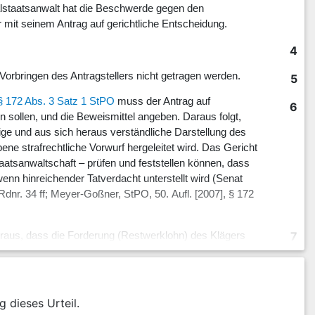
ralstaatsanwalt hat die Beschwerde gegen den
mit seinem Antrag auf gerichtliche Entscheidung.
4
 Vorbringen des Antragstellers nicht getragen werden.
5
§ 172 Abs. 3 Satz 1 StPO
muss der Antrag auf
6
 sollen, und die Beweismittel angeben. Daraus folgt,
ige und aus sich heraus verständliche Darstellung des
e strafrechtliche Vorwurf hergeleitet wird. Das Gericht
taatsanwaltschaft – prüfen und feststellen können, dass
wenn hinreichender Tatverdacht unterstellt wird (Senat
dnr. 34 ff; Meyer-Goßner, StPO, 50. Aufl. [2007], § 172
7
voraus, dass die Forderung (Restwerklohn) des Klägers
 in einzelnen Positionen, "krass überhöht" (vgl.
en Vorbringens in der Antragsschrift war das nur bei
g dieses Urteil.
8