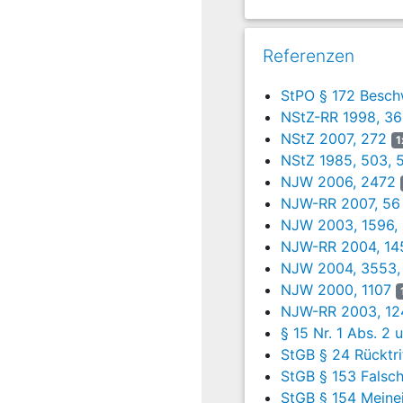
(1) Hat der Auftraggeber 
Vergütung als vereinbart 
Referenzen
Betrag oder Satz festgel
dieser Bandbreite liegen
StPO § 172 Besch
NJW 2006, 2472
;
NJW-RR
NStZ-RR 1998, 3
(2) "Ausreißer" bleiben b
NStZ 2007, 272
1
aber nicht, dass jeder "
NStZ 1985, 503, 
Kunden ist. Die Grenze zu
NJW 2006, 2472
Leistung und Gegenleistu
NJW-RR 2007, 56
vereinbarte oder verlang
NJW 2003, 1596,
NJW 2004, 3553, 3554
; 
NJW-RR 2004, 14
NJW 2004, 3553,
(3) Den Stundensatz von 49
Prozessbetruges gar nicht
NJW 2000, 1107
den Kläger und 38 € für d
NJW-RR 2003, 12
unter der "Grenze des Do
§ 15 Nr. 1 Abs. 2 
2002, 320 und 616, jeweil
StGB § 24 Rücktri
Haupttat ist der auf den
StGB § 153 Falsch
StGB § 154 Meine
b)
Stundenzahl (20 Stund