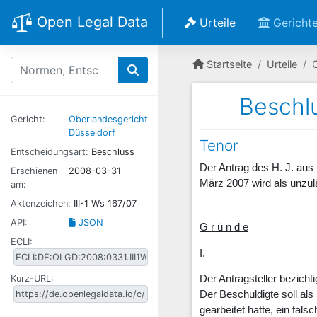
Open Legal Data
Urteile
Gericht
Startseite
Urteile
Beschlu
Gericht:
Oberlandesgericht
Düsseldorf
Tenor
Entscheidungsart:
Beschluss
Der Antrag des H. J. aus
Erschienen
2008-03-31
März 2007 wird als unzul
am:
Aktenzeichen:
III-1 Ws 167/07
API:
JSON
G r ü n d e
ECLI:
I.
Kurz-URL:
Der Antragsteller bezich
Der Beschuldigte soll al
gearbeitet hatte, ein fal