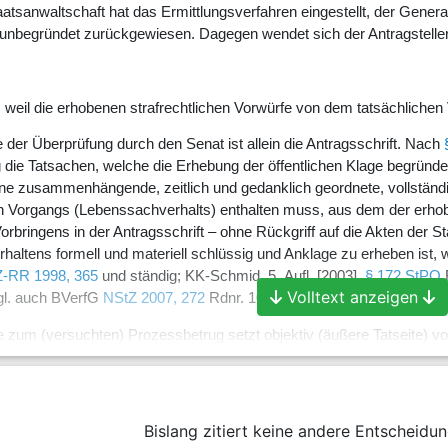
taatsanwaltschaft hat das Ermittlungsverfahren eingestellt, der Gene
 unbegründet zurückgewiesen. Dagegen wendet sich der Antragsteller 
, weil die erhobenen strafrechtlichen Vorwürfe von dem tatsächlichen
der Überprüfung durch den Senat ist allein die Antragsschrift. Nach
 die Tatsachen, welche die Erhebung der öffentlichen Klage begründen
eine zusammenhängende, zeitlich und gedanklich geordnete, vollständ
n Vorgangs (Lebenssachverhalts) enthalten muss, aus dem der erhoben
rbringens in der Antragsschrift – ohne Rückgriff auf die Akten der S
rhaltens formell und materiell schlüssig und Anklage zu erheben ist, 
-RR 1998, 365
und ständig; KK-Schmid, 5. Aufl. [2003],
§ 172 StPO
R
Volltext anzeigen
gl. auch BVerfG
NStZ 2007, 272
Rdnr. 10 mwN).
fe zum (versuchten) Prozessbetrug setzt objektiv (äußere Tatseite) 
e, die nicht erbrachte Leistungen enthielt oder, sei es insgesamt oder
, 503, 505
; KGRep 1994, 218) war. Auf der Grundlage des tatsächlich
triebe) der Fall. Im Einzelnen:
Bislang zitiert keine andere Entscheidun