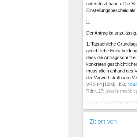
unterstützt haben. Die S
Einstellungsbescheid als
II.
Der Antrag ist unzulässig
1.
Tatsächliche Grundlage 
gerichtliche Entscheidung
dass die Antragsschrift 
konkreten geschichtliche
muss allein anhand des Vo
der Vorwurf strafbaren Ve
VRS 84 [1993], 450;
NStZ
Rdnr. 27; jeweils mwN; v
2.
Der Vorwurf der Beihil
auf einer Rechnung beruht
Lackner/Werle
NStZ 1985
Zitiert von
einer Materialposition (Ge
a)
Stundensatz (49 €)