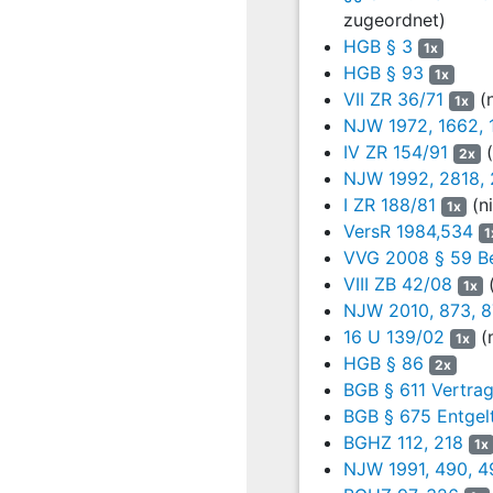
vom Beklagten im gleich
zugeordnet)
HGB § 3
1x
Gemäß Abrechnung vom 
HGB § 93
1x
VII ZR 36/71
(n
Versicherungsnehmer
1x
NJW 1972, 1662, 
Storno D… S…
IV ZR 154/91
(
2x
NJW 1992, 2818, 
Summe
I ZR 188/81
(ni
1x
Gemäß Abrechnung vom 
VersR 1984,534
1
VVG 2008 § 59 B
Summe an Abschluss- u
VIII ZB 42/08
(
1x
Gemäß Abrechnung vom 
NJW 2010, 873, 8
16 U 139/02
(n
1x
Versicherungsnehmer
HGB § 86
2x
Verdiente Provision
BGB § 611 Vertrag
BGB § 675 Entgel
Verdiente Provision
BGHZ 112, 218
1x
NJW 1991, 490, 4
Verdiente Bestandspflege