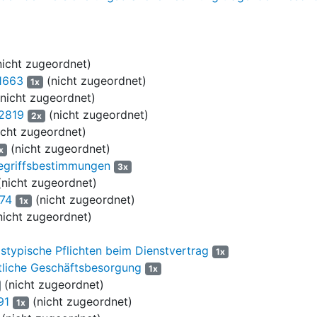
en Abrechnungszeitraum verdienten Provisionen gegenrechnet:
12.04.2013
icht zugeordnet)
1663
(nicht zugeordnet)
1x
nicht zugeordnet)
2819
(nicht zugeordnet)
2x
cht zugeordnet)
15.05.2013
(nicht zugeordnet)
x
egriffsbestimmungen
3x
nd Bestandspflegeprovisionen
nicht zugeordnet)
06.09.2013
74
(nicht zugeordnet)
1x
icht zugeordnet)
stypische Pflichten beim Dienstvertrag
1x
tliche Geschäftsbesorgung
1x
(nicht zugeordnet)
91
(nicht zugeordnet)
provision
1x