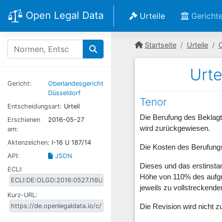
Open Legal Data
Urteile
Gericht
Startseite
Urteile
Urte
Gericht:
Oberlandesgericht
Düsseldorf
Tenor
Entscheidungsart:
Urteil
Die Berufung des Beklagt
Erschienen
2016-05-27
wird zurückgewiesen.
am:
Aktenzeichen:
I-16 U 187/14
Die Kosten des Berufungs
API:
JSON
Dieses und das erstinstanz
ECLI:
Höhe von 110% des aufgru
jeweils zu vollstreckenden
Kurz-URL:
Die Revision wird nicht z