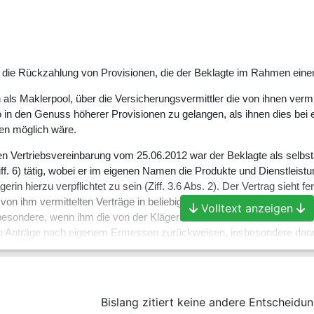
r die Rückzahlung von Provisionen, die der Beklagte im Rahmen einer 
h als Maklerpool, über die Versicherungsvermittler die von ihnen ver
in den Genuss höherer Provisionen zu gelangen, als ihnen dies bei ei
en möglich wäre.
hen Vertriebsvereinbarung vom 25.06.2012 war der Beklagte als selbst
iff. 6) tätig, wobei er im eigenen Namen die Produkte und Dienstleistun
erin hierzu verpflichtet zu sein (Ziff. 3.6 Abs. 2). Der Vertrag sieht
die von ihm vermittelten Verträge in beliebigem Umfang direkt bei den
Volltext anzeigen
nsbesondere, wenn ihm die von der Klägerin für das vermittelte Geschäf
ann Anträge nach eigenem Ermessen zurückweisen, insbesondere da
orliegen, der Antrag unvollständig ist oder das vermittelte Geschäft er
lägerin für jedes „eingereichte Geschäft“ geschuldeten Provision (Ziff
6.2). Eine solche entfällt nach dem Vertrag, wenn der Kunde nicht leiste
ärung widerruft (Ziff. 7.5 Abs. 1 Satz 1). Bereits empfangene Beträge
Bislang zitiert keine andere Entscheidun
teilt die Provision das Schicksal der Beitragszahlung (Ziff. 8.1 Satz