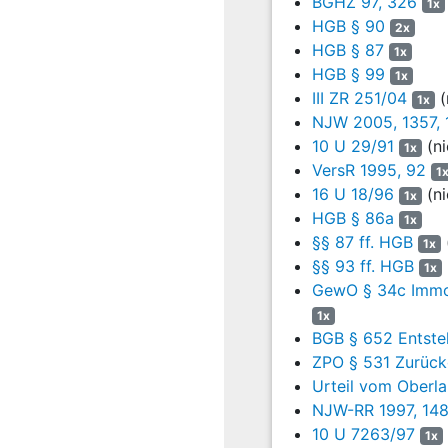
BGHZ 97, 326
1x
Verdiente Provision
HGB § 90
2x
HGB § 87
1x
Verdiente Provision
HGB § 99
1x
Verdiente Bestandspflege
III ZR 251/04
(
1x
NJW 2005, 1357, 
Teilstorno T… T… D…
10 U 29/91
(ni
1x
VersR 1995, 92
Storno B… F…
1
16 U 18/96
(ni
1x
Storno M… F…
HGB § 86a
1x
§§ 87 ff. HGB
1x
Summe
§§ 93 ff. HGB
1x
Die Klägerin hat die Auff
GewO § 34c Immob
Versicherungsmakler sei
1x
anerkennen wolle, so läg
BGB § 652 Entste
abgerechnete Courtagen, 
ZPO § 531 Zurück
Einreichung der Anträge 
Urteil vom Oberl
das Stornoreservekonto b
NJW-RR 1997, 148
jeweils betroffenen Vertr
10 U 7263/97
1x
Soweit der Beklagte sein