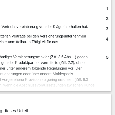
1
2
Vertriebsvereinbarung von der Klägerin erhalten hat.
3
mittelten Verträge bei den Versicherungsunternehmen
4
ner unmittelbaren Tätigkeit für das
5
ändiger Versicherungsmakler (Ziff. 3.6 Abs. 1) gegen
gen der Produktpartner vermittelte (Ziff. 2.2), ohne
 ferner unter anderem folgende Regelungen vor: Der
 Versicherungen oder über andere Maklerpools
t vorgesehene Provision zu gering erscheint (Ziff. 6.3
nn, wenn die Abschlussvoraussetzungen zwischen Kunde
höht störanfällig ist (Ziff. 5 Sätze 2 und 3). Die Vergütung
. 6.1) entsprechend den jeweils gültigen
t (Ziff. 7.4 Satz 1), vom Vertrag zurücktritt oder seine
 sind zurückzugewähren (Ziff. 7.4 Satz 2, 7.5 Abs. 1
g dieses Urteil.
 1). Die Klägerin hat einen Anspruch auf Rückzahlung der