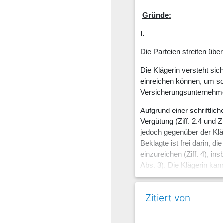
Gründe:
I.
Die Parteien streiten übe
Die Klägerin versteht sic
einreichen können, um so 
Versicherungsunternehm
Aufgrund einer schriftlic
Vergütung (Ziff. 2.4 und Z
jedoch gegenüber der Kläg
Beklagte ist frei darin, 
einzureichen (Ziff. 4), i
Abs. 3). Die Klägerin k
und Produktpartner nicht v
besteht in einer von der K
Zitiert von
Provisionstabellen (Ziff. 
entsprechende Willenserkl
Satz 2). Auch im Übrigen 