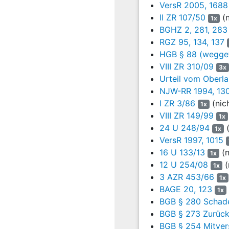
VersR 2005, 1688
Beklagten offenen Ford
II ZR 107/50
(n
1x
Nach vorprozessualer anw
BGHZ 2, 281, 283
RGZ 95, 134, 137
den Beklagten zu verurtei
HGB § 88 (weggef
1.
VIII ZR 310/09
3x
Urteil vom Oberl
an sie 6.260,04 EUR nebs
NJW-RR 1994, 130
2.
I ZR 3/86
(nic
1x
VIII ZR 149/99
1x
an sie die vorgerichtlic
24 U 248/94
(
1x
Der Beklagte hat beantrag
VersR 1997, 1015
16 U 133/13
(n
1x
die Klage abzuweisen.
12 U 254/08
(
1x
Er hat eingewandt, von de
3 AZR 453/66
1x
nicht habe nacharbeiten k
BAGE 20, 123
1x
sich nach den Angaben der
BGB § 280 Schade
ohne Grund abgelehnt hab
BGB § 273 Zurück
übernehmen.
BGB § 254 Mitver