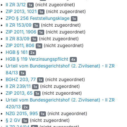
Auch die Klägerin ist nicht unmittelbar, sondern über die
II ZR 3/12
(nicht zugeordnet)
1x
Registertreuhänderin als Treugeberin an der Beklagten
ZIP 2013, 1021
(nicht zugeordnet)
1x
beteiligt und zwar mit einem Kapitalanteil von nominal
ZPO § 256 Feststellungsklage
1x
10.225,84 EUR. Der Gesellschaftsvertrag der Beklagten (im
II ZR 153/09
(nicht zugeordnet)
1x
Folgenden: GV) enthält u.a. die folgenden Regelungen:
ZIP 2011, 1906
(nicht zugeordnet)
1x
II ZR 83/09
(nicht zugeordnet)
6
1x
„§ 5 Rechtsstellung der treuhänderisch beteiligten
ZIP 2011, 806
(nicht zugeordnet)
Gesellschafter
1x
HGB § 161
2x
7
1. Der Treuhandkommanditist erwirbt, hält und verwaltet seine
HGB § 119 Verzinsungspflicht
4x
Gesellschaftsbeteiligung treuhänderisch für die Treugeber, mit
Urteil vom Bundesgerichtshof (2. Zivilsenat) - II ZR
denen er Treuhandverträge geschlossen hat. Der
84/13
1x
Treuhandkommanditist wird seine Gesellschafterrechte im
BGHZ 203, 77
(nicht zugeordnet)
1x
Interesse der Treugeber ausüben. Er wird dabei den
II ZR 239/11
(nicht zugeordnet)
1x
Weisungen der Treugeber Folge leisten.
ZIP 2013, 65
(nicht zugeordnet)
1x
8
2. Im Innenverhältnis der Gesellschafter untereinander werden
Urteil vom Bundesgerichtshof (2. Zivilsenat) - II ZR
die Treugeber, für die der Treuhandkommanditist seine
420/13
2x
Gesellschaftsbeteiligung treuhänderisch hält, wie unmittelbar
NZG 2015, 995
(nicht zugeordnet)
1x
beteiligte Gesellschafter behandelt. Dies gilt insbesondere für
§ 2 GV
(nicht zugeordnet)
1x
die Beteiligung am Gesellschaftsvermögen, am Gewinn und
II ZR 24/94
(nicht zugeordnet)