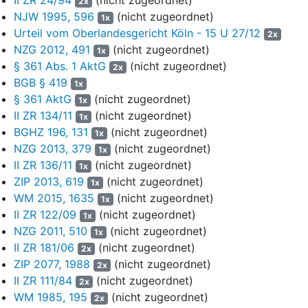
2x
Verlust, an einem Auseinandersetzungsguthaben, einem
NJW 1995, 596
(nicht zugeordnet)
1x
Liquidationserlös sowie für die Ausübung mitgliedschaftlicher
Urteil vom Oberlandesgericht Köln - 15 U 27/12
Rechte.
2x
NZG 2012, 491
(nicht zugeordnet)
1x
9
3. Die Treugeber haben das Recht, an den
§ 361 Abs. 1 AktG
(nicht zugeordnet)
2x
Gesellschafterversammlungen teilzunehmen und das ihnen
BGB § 419
1x
vom Treuhandkommanditisten durch Vollmacht überlassene
§ 361 AktG
(nicht zugeordnet)
1x
Stimmrecht auszuüben.
II ZR 134/11
(nicht zugeordnet)
1x
10
§ 9 Informations- und Kontrollrechte
BGHZ 196, 131
(nicht zugeordnet)
1x
NZG 2013, 379
(nicht zugeordnet)
1x
Die Kommanditisten/Treugeber haben das Recht, jederzeit die
11
II ZR 136/11
(nicht zugeordnet)
1x
Handelsbücher und Papiere der Gesellschaft selbst oder
ZIP 2013, 619
(nicht zugeordnet)
1x
durch einen Beauftragten, der von Berufs wegen zur
WM 2015, 1635
(nicht zugeordnet)
1x
Verschwiegenheit verpflichtet ist, einzusehen sowie von den
II ZR 122/09
(nicht zugeordnet)
geschäftsführenden Gesellschaftern oder von den mit der
1x
NZG 2011, 510
(nicht zugeordnet)
Geschäftsführung beauftragten Dritten alle ihnen erforderlich
1x
erscheinenden Auskünfte zu verlangen. Entstehende Kosten
II ZR 181/06
(nicht zugeordnet)
2x
trägt der Kommanditist/Treugeber.
ZIP 2077, 1988
(nicht zugeordnet)
2x
II ZR 111/84
(nicht zugeordnet)
2x
12
§ 11 Gesellschafterversammlung
WM 1985, 195
(nicht zugeordnet)
2x