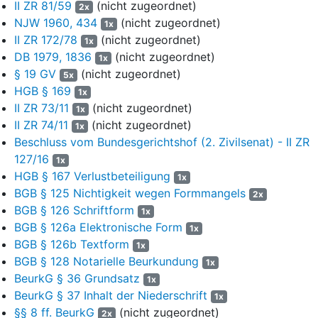
5. Die Gesellschafterversammlung wird durch den
II ZR 81/59
(nicht zugeordnet)
13
2x
Vorsitzenden des Beirats, bei dessen Verhinderung durch ein
NJW 1960, 434
(nicht zugeordnet)
1x
anderes Beiratsmitglied geleitet. Der Leiter der
II ZR 172/78
(nicht zugeordnet)
1x
Gesellschafterversammlung hat eine
DB 1979, 1836
(nicht zugeordnet)
1x
Versammlungsniederschrift zu bewirken und diese zu
§ 19 GV
(nicht zugeordnet)
5x
unterschreiben.
HGB § 169
1x
II ZR 73/11
(nicht zugeordnet)
14
7. Die Gesellschafterversammlung beschließt über alle durch
1x
diesen Vertrag oder vom Gesetz zugewiesenen Aufgaben.
II ZR 74/11
(nicht zugeordnet)
1x
Hierzu gehören insbesondere:
Beschluss vom Bundesgerichtshof (2. Zivilsenat) - II ZR
127/16
1x
15
g. Änderung des Gesellschaftsvertrages;
HGB § 167 Verlustbeteiligung
1x
h. Änderung der Rechtsform des Unternehmens;
BGB § 125 Nichtigkeit wegen Formmangels
16
2x
BGB § 126 Schriftform
1x
i. Übertragung des Unternehmens im Ganzen;
17
BGB § 126a Elektronische Form
1x
BGB § 126b Textform
k. Auflösung des Unternehmens;
1x
18
BGB § 128 Notarielle Beurkundung
1x
l. Ausschluss von Gesellschaftern aus wichtigen Gründen.
BeurkG § 36 Grundsatz
19
1x
BeurkG § 37 Inhalt der Niederschrift
9. Beschlüsse der Gesellschafterversammlung werden mit
1x
20
einfacher Mehrheit der anwesenden bzw. vertretenen
§§ 8 ff. BeurkG
(nicht zugeordnet)
2x