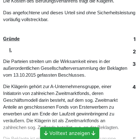
Die Kosten des Berufungsverfahrens trägt die Klägerin.
Das angefochtene und dieses Urteil sind ohne Sicherheitsleistung
vorläufig vollstreckbar.
1
Gründe
I.
2
Die Parteien streiten um die Wirksamkeit eines in der
3
außerordentlichen Gesellschafterversammlung der Beklagten
vom 13.10.2015 gefassten Beschlusses.
4
Die Klägerin gehört zur A-Unternehmensgruppe, einer
Initiatorin von zahlreichen Zweitmarktfonds, deren
Geschäftsmodell darin besteht, auf dem sog. Zweitmarkt
Anteile an geschlossenen Fonds von Ersterwerbern zu
erwerben und am Ende der Laufzeit gewinnbringend zu
veräußern. Die Klägerin ist als Zweitmarktfonds an
zahlreichen sog. Zielfonds beteiligt, u.a. an der Beklagten.
Volltext anzeigen
Die Beklagte ist ein von der zur B Unternehmensgruppe