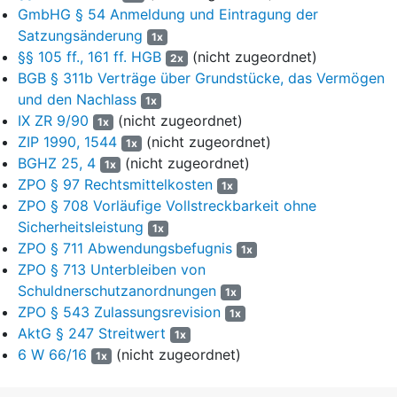
Stimmen gefasst…. Die in Ziffer 7 Buchstabe g, h, i, k und l
GmbHG § 54 Anmeldung und Eintragung der
geregelten Maßnahmen können nur mit einer Mehrheit von
Satzungsänderung
1x
drei Vierteln aller anwesenden bzw. vertretenen Stimmen
§§ 105 ff., 161 ff. HGB
(nicht zugeordnet)
2x
gefasst werden und bedürfen außerdem der Zustimmung der
BGB § 311b Verträge über Grundstücke, das Vermögen
Komplementäre.
und den Nachlass
1x
IX ZR 9/90
(nicht zugeordnet)
21
§ 19 Auflösung der Gesellschaft
1x
ZIP 1990, 1544
(nicht zugeordnet)
1x
1. Die Gesellschaft kann mit Zustimmung der Mehrheit von
22
BGHZ 25, 4
(nicht zugeordnet)
1x
drei Vierteln der abgegebenen Stimmen der
ZPO § 97 Rechtsmittelkosten
1x
Gesellschafterversammlung zum Ende eines
ZPO § 708 Vorläufige Vollstreckbarkeit ohne
Geschäftsjahres aufgelöst werden, frühestens jedoch zum
Sicherheitsleistung
1x
31.12.2015. Im Falle einer Auflösung ist die Gesellschaft durch
ZPO § 711 Abwendungsbefugnis
1x
die geschäftsführungsbefugten Gesellschafter abzuwickeln
ZPO § 713 Unterbleiben von
und das Gesellschaftsvermögen zu verwerten. Dabei ist der
Schuldnerschutzanordnungen
Beirat vor dem Abschluss von Verträgen über die
1x
Veräußerung von Grundbesitz darüber zu hören, ob der in
ZPO § 543 Zulassungsrevision
1x
Aussicht genommene Kaufpreis angemessen und das
AktG § 247 Streitwert
1x
Interesse der Gesellschafter insgesamt gewahrt ist….
6 W 66/16
(nicht zugeordnet)
1x
23
2. Der Erlös aus der Verwertung des Gesellschaftsvermögens