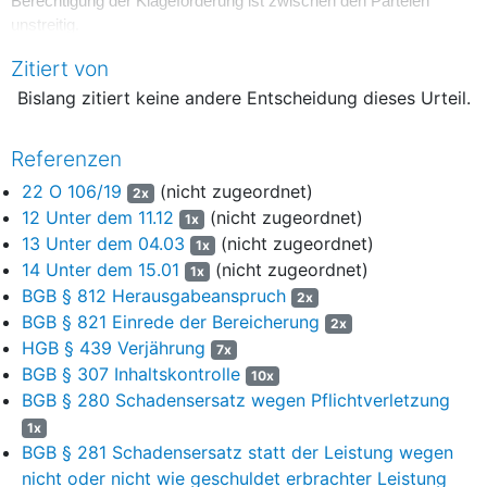
Berechtigung der Klageforderung ist zwischen den Parteien
unstreitig.
5
Zitiert von
Die Parteien vereinbarten die Transportaufträge stets
telefonisch. Im Nachgang zu dieser mündlichen Vereinbarung
Bislang zitiert keine andere Entscheidung dieses Urteil.
übersandte die Beklagte dem Kläger stets eine
„Auftragsbestätigung“.
Referenzen
6
In dieser Auftragsbestätigung fand sich u.a. der Hinweis:
22 O 106/19
(nicht zugeordnet)
2x
12 Unter dem 11.12
(nicht zugeordnet)
„
AVB: Für diesen von der D.-GmbH erteilten Frachtauftrag
7
1x
gelten ergänzend die Allgemeinen Vertragsbedingungen für
13 Unter dem 04.03
(nicht zugeordnet)
1x
Transportleistungen (AVB) der D.-GmbH in ihrer Fassung vom
14 Unter dem 15.01
(nicht zugeordnet)
1x
01.11.2016 abrufbar unter https://www.00000.de
“
BGB § 812 Herausgabeanspruch
2x
BGB § 821 Einrede der Bereicherung
2x
8
Unter der Überschrift „Ladehilfsmittel“ fand sich zudem
HGB § 439 Verjährung
7x
folgender Hinweis:
BGB § 307 Inhaltskontrolle
10x
9
„
Sofern keine abweichende schriftliche Vereinbarung getroffen
BGB § 280 Schadensersatz wegen Pflichtverletzung
worden ist, gelten folgende Regelungen zum Tausch von
1x
Lademitteln (Europaletten, Gitterboxen, Düsseldorfer-
BGB § 281 Schadensersatz statt der Leistung wegen
Paletten). Der AN hat die Lademittel sowohl an der
nicht oder nicht wie geschuldet erbrachter Leistung
Beladestelle als auch an der Entladestelle zu tauschen und die