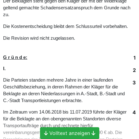
Der Beklagten steht gegen den Kläger der mit der Widerklage
geltend gemachte Schadensersatzanspruch dem Grunde nach
zu.
Die Kostenentscheidung bleibt dem Schlussurteil vorbehalten.
Die Revision wird nicht zugelassen.
1
G r ü n d e:
I.
2
Die Parteien standen mehrere Jahre in einer laufenden
3
Geschäftsbeziehung, in deren Rahmen der Kläger für die
Beklagte an deren Niederlassungen in A.-Stadt, B.-Stadt und
C.-Stadt Transportleistungen erbrachte.
4
Im Zeitraum vom 14.06.2018 bis 11.07.2019 führte der Kläger
für die Beklagte an den obengenannten Standorten diverse
Transportaufträge durch und rechnete hierfür
vereinbarungsgemäß eine Fracht i.H.v. 22.092,90 € ab. Die
Volltext anzeigen