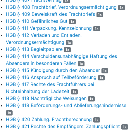
1x
erforderlich. Der AN ist verpflichtet, die Dokumente innerhalb
HGB § 408 Frachtbrief. Verordnungsermächtigung
1x
von 14 Tagen ab Anlieferung der Sendung zur Verfügung zu
HGB § 409 Beweiskraft des Frachtbriefs
1x
stellen. Wird die vorstehende Verpflichtung nicht fristgerecht
HGB § 410 Gefährliches Gut
1x
erfüllt, so ist D. bzw. der AN berechtigt, statt Rückgabe
HGB § 411 Verpackung. Kennzeichnung
1x
Schadensersatz in Geld zu verlangen. Die Höhe des zu
HGB § 412 Verladen und Entladen.
leistenden Schadensersatzes beträgt 7,50 € je Europalette
Verordnungsermächtigung
1x
(EP), 85 € je Gitterbox (GB) und 6 € je Düsseldorfer-Palette
HGB § 413 Begleitpapiere
(DD) […] Von der für diesen Frachtauftrag vereinbarten
1x
HGB § 414 Verschuldensunabhängige Haftung des
Vergütung entfallen 5 % auf den Palettentausch.
“
Absenders in besonderen Fällen
1x
10
In unregelmäßigen Abständen übersandte die Beklagte dem
HGB § 415 Kündigung durch den Absender
1x
Kläger „Lademittelabstimmungen“ zur schriftlichen
HGB § 416 Anspruch auf Teilbeförderung
1x
Bestätigung, in welchen der aus Sicht der Beklagten
HGB § 417 Rechte des Frachtführers bei
errechnete „Lademittelkontostand“ über das Bestehen eines
Nichteinhaltung der Ladezeit
1x
Paletten- bzw. Gitterboxensaldos zu Gunsten einer der beiden
HGB § 418 Nachträgliche Weisungen
Parteien festgestellt wurde. Auf den Lademittelabstimmungen
1x
HGB § 419 Beförderungs- und Ablieferungshindernisse
befand sich im unteren Bereich stets der folgende Hinweis:
1x
11
„
Wir arbeiten ausschließlich aufgrund der Allgemeinen
HGB § 420 Zahlung. Frachtberechnung
1x
Deutschen Spediteurbedingungen (ADSp) in der jeweils
HGB § 421 Rechte des Empfängers. Zahlungspflicht
1x
aktuellen Fassung
“.