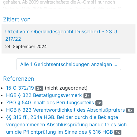
gehalten. Ab 2009 erwirtschaftete die A.-GmbH nur noch
Verluste. Mitte 2015 übernahm eine Zwischenholding des C.-
Konzerns, einer namhaften indischen Unternehmensgruppe
Zitiert von
mit weltweiter Präsenz, die Gesellschaftsanteile der B.-
GmbH. Dem C.-Konzern war bereits vor dem Kauf bekannt,
Urteil vom Oberlandesgericht Düsseldorf - 23 U
dass die A.-GmbH dringend einer Restrukturierung
217/22
unterzogen werden musste.
24. September 2024
5
Die Beklagte ist eine Wirtschaftsprüfungsgesellschaft und war
die Abschlussprüferin des Jahresabschlusses der A.-GmbH
Alle 1 Gerichtsentscheidungen anzeigen ...
zum 31.12.2015. Die Beklagte erstellte den Bericht über die
Prüfung des Jahresabschlusses und des Lageberichts zum
Referenzen
31.12.2015 unter dem 23.9.2016 (Anlage K6 im Anlagenband
15 O 372/19
(nicht zugeordnet)
Kläger GA LG). Die Prüfung endete mit einem
2x
uneingeschränkten Bestätigungsvermerk verbunden mit
HGB § 322 Bestätigungsvermerk
3x
einem gesonderten Hinweis auf Fortbestandsrisiken gemäß
§
ZPO § 540 Inhalt des Berufungsurteils
1x
322 Abs. 2 S. 3 HGB
.
HGB § 323 Verantwortlichkeit des Abschlußprüfers
6x
§§ 316 ff., 264a HGB. Bei der durch die Beklagte
6
In Ihrem Prüfungsbericht (S. 2 der Anlage K6 im Anlagenband
vorgenommenen Abschlussprüfung handelte es sich
Kläger GA LG) führt die Beklagte unter der Überschrift „Lage
um die Pflichtprüfung im Sinne des § 316 HGB
der Gesellschaft“ aus:
1x