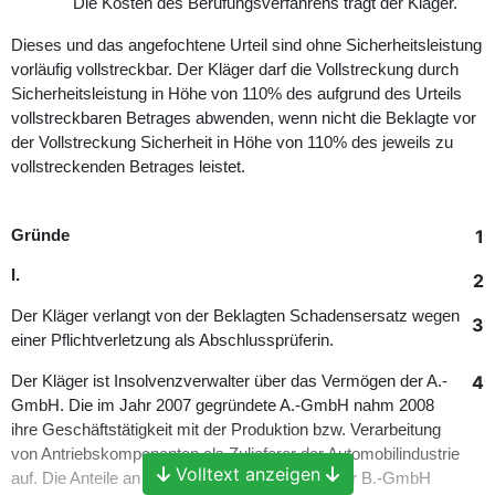
Die Kosten des Berufungsverfahrens trägt der Kläger.
Dieses und das angefochtene Urteil sind ohne Sicherheitsleistung
vorläufig vollstreckbar. Der Kläger darf die Vollstreckung durch
Sicherheitsleistung in Höhe von 110% des aufgrund des Urteils
vollstreckbaren Betrages abwenden, wenn nicht die Beklagte vor
der Vollstreckung Sicherheit in Höhe von 110% des jeweils zu
vollstreckenden Betrages leistet.
1
Gründe
I.
2
Der Kläger verlangt von der Beklagten Schadensersatz wegen
3
einer Pflichtverletzung als Abschlussprüferin.
4
Der Kläger ist Insolvenzverwalter über das Vermögen der A.-
GmbH. Die im Jahr 2007 gegründete A.-GmbH nahm 2008
ihre Geschäftstätigkeit mit der Produktion bzw. Verarbeitung
von Antriebskomponenten als Zulieferer der Automobilindustrie
Volltext anzeigen
auf. Die Anteile an der A.-GmbH wurden von der B.-GmbH