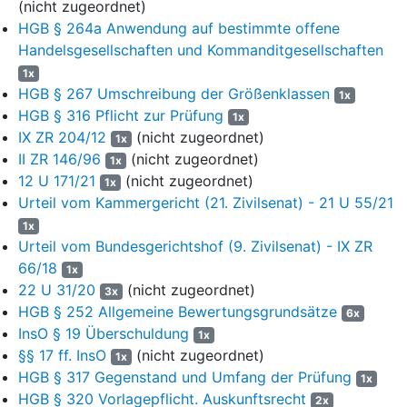
(nicht zugeordnet)
7
„Die Gesellschaft war nur aufgrund der Unterstützung durch
HGB § 264a Anwendung auf bestimmte offene
den Gesellschafter in der Lage, die notwendigen
Handelsgesellschaften und Kommanditgesellschaften
Auszahlungen für den laufenden Geschäftsbetrieb
1x
vorzunehmen.“
HGB § 267 Umschreibung der Größenklassen
1x
8
Unter der Überschrift „Bestandsgefährdende Tatsachen“ (S. 8
HGB § 316 Pflicht zur Prüfung
1x
der Anlage K6 im Anlagenband Kläger GA LG) heißt es:
IX ZR 204/12
(nicht zugeordnet)
1x
II ZR 146/96
(nicht zugeordnet)
1x
9
„Die Gesellschaft hat in den Geschäftsjahren 2014 und 2015
12 U 171/21
(nicht zugeordnet)
1x
Verluste in Höhe von insgesamt 40,9 Mio. EUR erlitten und
Urteil vom Kammergericht (21. Zivilsenat) - 21 U 55/21
weist zum 31.12.2015 einen „Nicht durch Eigenkapital
gedeckten Fehlbetrag“ in Höhe von 69,3 Mio. EUR aus. Sie ist
1x
Urteil vom Bundesgerichtshof (9. Zivilsenat) - IX ZR
damit bilanziell überschuldet.“
66/18
1x
10
Unter dem Abschnitt E. Wiedergabe des
22 U 31/20
(nicht zugeordnet)
3x
Bestätigungsvermerks führt die Beklagte aus (S. 27 der
HGB § 252 Allgemeine Bewertungsgrundsätze
6x
Anlage K6 im Anlagenband Kläger GA LG):
InsO § 19 Überschuldung
1x
11
„Ohne diese Beurteilung einzuschränken, weisen wir
§§ 17 ff. InsO
(nicht zugeordnet)
1x
pflichtgemäß auf die Ausführungen im Lagebericht hin. Dort ist
HGB § 317 Gegenstand und Umfang der Prüfung
1x
in Abschnitt G. Chancen und Risiken der künftigen
HGB § 320 Vorlagepflicht. Auskunftsrecht
2x