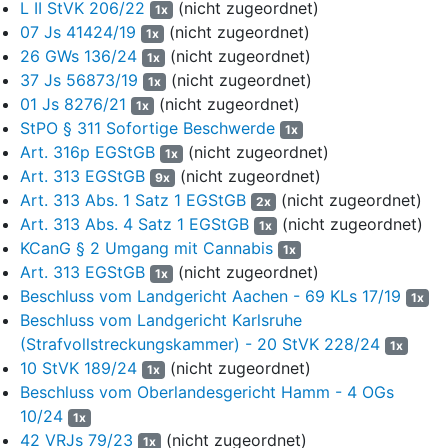
L II StVK 206/22
(nicht zugeordnet)
1x
unerlaubten Besitzes von Betäubungsmitteln in zwei Fällen unter
07 Js 41424/19
(nicht zugeordnet)
1x
Einbeziehung einer Strafe aus dem Strafbefehl des Amtsgerichts
26 GWs 136/24
(nicht zugeordnet)
1x
Leipzig vom 8. März 2021 (Az. 211 Cs 1
01 Js 8276/21
) im selben
37 Js 56873/19
(nicht zugeordnet)
Urteil verhängte weitere Gesamtfreiheitsstrafe von einem Monat
1x
01 Js 8276/21
(nicht zugeordnet)
und drei Wochen ist bereits vollständig vollstreckt. 2. Mit
1x
Beschluss vom 10. August 2022 hat das Landgericht Chemnitz -
StPO § 311 Sofortige Beschwerde
1x
Auswärtige Strafvollstreckungskammer Döbeln - nach
Art. 316p EGStGB
(nicht zugeordnet)
1x
Vollstreckung von mehr als zwei Dritteln der
Art. 313 EGStGB
(nicht zugeordnet)
9x
Gesamtfreiheitsstrafe von einem Jahr und drei Monaten den
Art. 313 Abs. 1 Satz 1 EGStGB
(nicht zugeordnet)
2x
Strafrest zunächst zur Bewährung ausgesetzt und die Dauer der
Art. 313 Abs. 4 Satz 1 EGStGB
(nicht zugeordnet)
1x
Bewährungszeit auf drei Jahre festgesetzt. Nachdem der
KCanG § 2 Umgang mit Cannabis
1x
Verurteilte innerhalb laufender Bewährungszeit erneut straffällig
Art. 313 EGStGB
(nicht zugeordnet)
1x
geworden war, hat die Strafvollstreckungskammer die gewährte
Beschluss vom Landgericht Aachen - 69 KLs 17/19
1x
Strafaussetzung sodann mit Beschluss vom 6. Februar 2024
Beschluss vom Landgericht Karlsruhe
widerrufen. Gegen die dem Verurteilten am 1. März 2024
(Strafvollstreckungskammer) - 20 StVK 228/24
zugestellte Entscheidung hat er am 8. März 2024 sofortige
1x
10 StVK 189/24
(nicht zugeordnet)
Beschwerde eingelegt und diese begründet. Die
1x
Generalstaatsanwaltschaft hat beantragt, das Rechtsmittel als
Beschluss vom Oberlandesgericht Hamm - 4 OGs
unbegründet zu verwerfen. II. Die gemäß § 453 Abs. 2 Satz 3,
§
10/24
1x
311 Abs. 2 StPO
zulässige sofortige Beschwerde führt zur
42 VRJs 79/23
(nicht zugeordnet)
1x