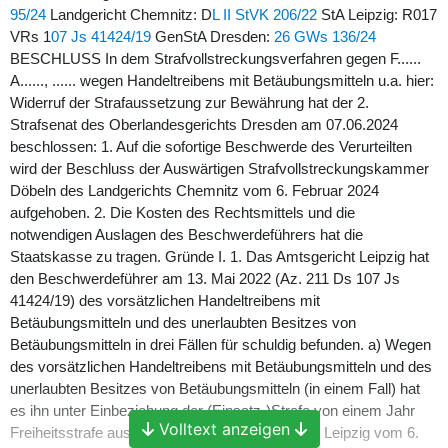
95/24
Landgericht Chemnitz: D
L II StVK 206/22
StA Leipzig: R017
VRs 1
07 Js 41424/19
GenStA Dresden:
26 GWs 136/24
BESCHLUSS In dem Strafvollstreckungsverfahren gegen F......
A......, ...... wegen Handeltreibens mit Betäubungsmitteln u.a. hier:
Widerruf der Strafaussetzung zur Bewährung hat der 2.
Strafsenat des Oberlandesgerichts Dresden am 07.06.2024
beschlossen: 1. Auf die sofortige Beschwerde des Verurteilten
wird der Beschluss der Auswärtigen Strafvollstreckungskammer
Döbeln des Landgerichts Chemnitz vom 6. Februar 2024
aufgehoben. 2. Die Kosten des Rechtsmittels und die
notwendigen Auslagen des Beschwerdeführers hat die
Staatskasse zu tragen. Gründe I. 1. Das Amtsgericht Leipzig hat
den Beschwerdeführer am 13. Mai 2022 (Az. 211 Ds 107 Js
41424/19) des vorsätzlichen Handeltreibens mit
Betäubungsmitteln und des unerlaubten Besitzes von
Betäubungsmitteln in drei Fällen für schuldig befunden. a) Wegen
des vorsätzlichen Handeltreibens mit Betäubungsmitteln und des
unerlaubten Besitzes von Betäubungsmitteln (in einem Fall) hat
es ihn unter Einbeziehung der (Einsatz-)Strafe von einem Jahr
Volltext anzeigen
Freiheitsstrafe aus dem Urteil des Amtsgerichts Leipzig vom 6.