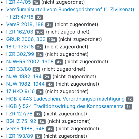
I ZR 44/05
(nicht zugeordnet)
1x
von 24.114,00 kg zu einem Gesamtkaufpreis von 561.902,90
Versäumnisurteil vom Bundesgerichtshof (1. Zivilsenat)
Euro. Wegen der Einzelheiten der Bestellung der M.mbH bei der
- I ZR 47/16
3x
K. GmbH wird auf die als Anlage K 6 vorgelegte
VersR 2018, 188
(nicht zugeordnet)
3x
Handelsrechnung vom 14. Juli 2020 über fünf Partien
I ZR 162/03
(nicht zugeordnet)
10x
Gießwalzdraht zu einem Gesamtrechnungsbetrag von
GRUR 2006, 863
(nicht zugeordnet)
10x
561.902,90 Euro verwiesen.
18 U 132/18
(nicht zugeordnet)
2x
4
Die Käuferin des Gießwalzdrahts, die Firma M.mbH,
I ZR 302/99
(nicht zugeordnet)
4x
beauftragte am 08. Juli 2020 die über die Klägerin
NJW-RR 2002, 1608
(nicht zugeordnet)
4x
mitversicherte D. Logistik GmbH aus Graz mit der
I ZR 33/80
(nicht zugeordnet)
6x
Straßengüterbeförderung der fünf Chargen Gießwalzdraht von
NJW 1982, 194
(nicht zugeordnet)
2x
der Produktionsstätte der K. GmbH in H. zur Firma G.
NJW 1982, 1944
(nicht zugeordnet)
4x
Kabelwerke in P. , Österreich, als Empfängerin der Waren.
17 HKO 9/16
(nicht zugeordnet)
1x
Befördert werden sollte am 16. Juli 2020 eine Sendung
HGB § 443 Ladeschein. Verordnungsermächtigung
1x
Gießwalzdraht, gepackt auf fünf Holzpaletten mit einem
HGB § 524 Traditionswirkung des Konnossements
1x
Gesamtgewicht von 24.312 kg. Die D. Logistik GmbH erteilte
I ZR 127/78
(nicht zugeordnet)
daraufhin der Firma C. d.o.o. (im Folgenden nur C.) den Auftrag,
3x
BGHZ 75, 92
(nicht zugeordnet)
den Transport für sie durchzuführen. Diese unterbeauftragte
3x
sodann den Beklagten als Unterfrachtführer mit der Ausführung
VersR 1988, 548
(nicht zugeordnet)
4x
der Beförderung.
I ZR 193/89
(nicht zugeordnet)
1x