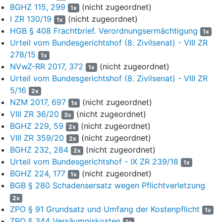
BGHZ 115, 299
(nicht zugeordnet)
1x
5
Am 16. Juli 2020 stellte die Firma K. GmbH das Transportgut
I ZR 130/19
(nicht zugeordnet)
1x
auf fünf Paletten in H. zur Abholung bereit. Bei Abholung der
HGB § 408 Frachtbrief. Verordnungsermächtigung
1x
Ware durch den Fahrer des Beklagten stellte die K. GmbH einen
Urteil vom Bundesgerichtshof (8. Zivilsenat) - VIII ZR
CMR-Frachtbrief in vierfacher Ausfertigung aus, der die K.
278/15
GmbH als Absenderin ausweist und von einem Vertreter der K.
1x
NVwZ-RR 2017, 372
(nicht zugeordnet)
und dem Beklagten als Frachtführer unterzeichnet wurde. Die
1x
Original-Ausfertigung des Frachtbriefes verblieb bei der K.
Urteil vom Bundesgerichtshof (8. Zivilsenat) - VIII ZR
GmbH, ein Durchschlag wurde dem Frachtführer ausgehändigt,
5/16
2x
ein weiteres Exemplar diente als Warenbegleitpapier für das
NZM 2017, 697
(nicht zugeordnet)
1x
Transportgut, und eine Ausfertigung sollte der Warenempfängerin
VIII ZR 36/20
(nicht zugeordnet)
3x
am Entladeort übergeben werden. In dem Frachtbrief war als
BGHZ 229, 59
(nicht zugeordnet)
2x
Empfängerin des Transportgutes die Firma G.Kabelwerke in P./
VIII ZR 359/20
(nicht zugeordnet)
2x
Republik Österreich eingetragen.
BGHZ 232, 284
(nicht zugeordnet)
2x
6
Urteil vom Bundesgerichtshof - IX ZR 239/18
Wegen der Einzelheiten nimmt der Senat auf den als Anlage
1x
K 4 vorgelegten CMR-Frachtbrief mit der Nr. 8211701 vom
BGHZ 224, 177
(nicht zugeordnet)
1x
16. Juli 2020 – Sonderheft – Bezug.
BGB § 280 Schadensersatz wegen Pflichtverletzung
2x
7
Bereits vor Übernahme der Ware durch den Fahrer des
ZPO § 91 Grundsatz und Umfang der Kostenpflicht
1x
Beklagten hatte dieser am 15. Juli 2020 von seiner
ZPO § 344 Versäumniskosten
1x