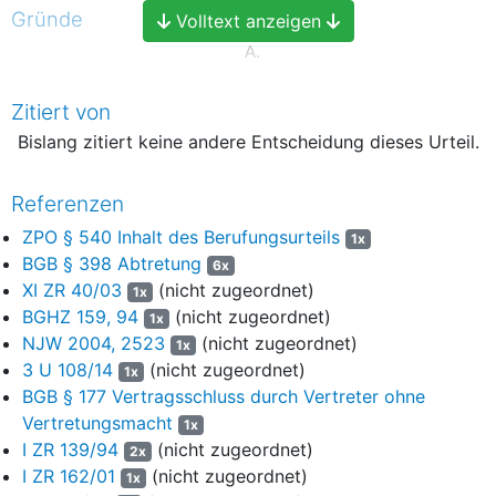
Gründe
Volltext anzeigen
A.
1
Die Klägerin nimmt den in der Republik Österreich
Zitiert von
firmenansässigen Beklagten als Unterfrachtführer wegen des
Bislang zitiert keine andere Entscheidung dieses Urteil.
Verlustes von Transportgut aus abgetretenem Recht nach den
Regeln des CMR auf Schadensersatz in Anspruch.
Referenzen
2
Die Klägerin ist ein Versicherungsunternehmen, das
ausweislich der als Anlage K 12 vorgelegten Beteiligungsliste
ZPO § 540 Inhalt des Berufungsurteils
1x
der Speditions-Global-Police vom 19. Februar / 09. Mai 2018 mit
BGB § 398 Abtretung
6x
einem Anteil von 70 % führender Verkehrshaftpflichtversicherer
XI ZR 40/03
(nicht zugeordnet)
1x
der D. Consulting GmbH und Co KG neben der R.Versicherung
BGHZ 159, 94
(nicht zugeordnet)
1x
AG mit 30 % ist. Als im Rahmen der
NJW 2004, 2523
(nicht zugeordnet)
1x
Spediteurhaftungsversicherung mitversicherte Unternehmen
3 U 108/14
(nicht zugeordnet)
1x
gelten sämtliche zur D. Unternehmensgruppe gehörende
BGB § 177 Vertragsschluss durch Vertreter ohne
Unternehmen.
Vertretungsmacht
1x
3
Die Firma K. GmbH mit Firmensitz in H. verkaufte unter dem
I ZR 139/94
(nicht zugeordnet)
2x
18. Juni 2020 „ex works“ an die Firma M.mbH aus Wien fünf
I ZR 162/01
(nicht zugeordnet)
1x
Chargen Gießwalzdraht 8 mm mit einem Gewicht pro Charge