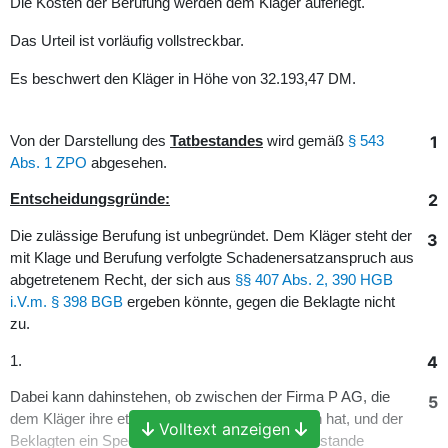
Die Kosten der Berufung werden dem Kläger auferlegt.
Das Urteil ist vorläufig vollstreckbar.
Es beschwert den Kläger in Höhe von 32.193,47 DM.
1
Von der Darstellung des
Tatbestandes
wird gemäß
§ 543
Abs. 1 ZPO
abgesehen.
2
Entscheidungsgründe:
Die zulässige Berufung ist unbegründet. Dem Kläger steht der
3
mit Klage und Berufung verfolgte Schadenersatzanspruch aus
abgetretenem Recht, der sich aus
§§ 407 Abs. 2, 390 HGB
i.V.m. § 398 BGB
ergeben könnte, gegen die Beklagte nicht
zu.
4
1.
Dabei kann dahinstehen, ob zwischen der Firma P AG, die
5
dem Kläger ihre etwaigen Ansprüche abgetreten hat, und der
Volltext anzeigen
Beklagten ein Speditions- oder Frachtvertrag zustande