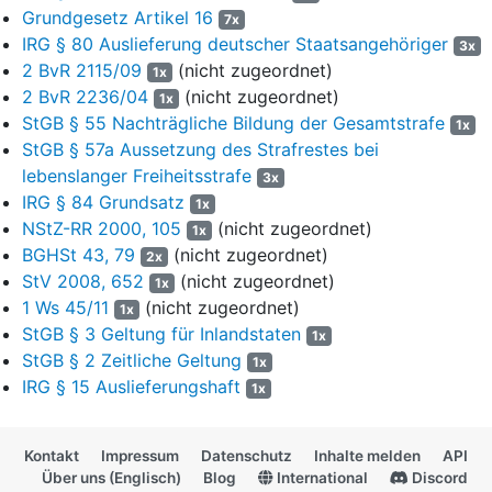
Grundgesetz Artikel 16
räuberischer Erpressung sowie wegen schwerer räuberischer
7x
Erpressung in vier Fällen zu einer lebenslangen Freiheitsstrafe
IRG § 80 Auslieferung deutscher Staatsangehöriger
3x
als Gesamtstrafe verurteilt worden. Die besondere Schwere
2 BvR 2115/09
(nicht zugeordnet)
1x
der Schuld ist festgestellt worden. Für dieses Verfahren war
2 BvR 2236/04
(nicht zugeordnet)
1x
der Verfolgte aus Spanien ausgeliefert worden. In der
StGB § 55 Nachträgliche Bildung der Gesamtstrafe
1x
Auslieferungsentscheidung des Strafgerichts in Madrid vom
StGB § 57a Aussetzung des Strafrestes bei
10.07.2008 ist festgehalten, dass der Verfolgte auf die
lebenslanger Freiheitsstrafe
3x
Einhaltung des Spezialitätsgrundsatzes nicht verzichtet hat.
IRG § 84 Grundsatz
1x
8
Wegen der dem Verfolgten durch die belgischen
NStZ-RR 2000, 105
(nicht zugeordnet)
1x
Strafverfolgungsbehörden zur Last gelegten Tat ist ein
BGHSt 43, 79
(nicht zugeordnet)
2x
inländisches Ermittlungsverfahren bei der Staatsanwaltschaft
StV 2008, 652
(nicht zugeordnet)
1x
Kiel (598 Js #####/####) eingeleitet worden; es ist nach
1 Ws 45/11
(nicht zugeordnet)
1x
Mitteilung des Generalstaats-anwalts des Landes Schleswig-
StGB § 3 Geltung für Inlandstaten
1x
Holstein vom 21.06.2016 beabsichtigt, das
StGB § 2 Zeitliche Geltung
1x
Ermittlungsverfahren gemäß
§ 153c StPO
einzustellen.
IRG § 15 Auslieferungshaft
1x
9
Die Staatsanwaltschaft Antwerpen hat mit Schreiben vom
19.10.2012 unter Bezugnahme auf Art. 5 Nr. 3 des
Kontakt
Impressum
Datenschutz
Inhalte melden
API
Rahmenbeschlusses des Rates vom 13.06.2002 über den
Über uns (Englisch)
Blog
International
Discord
Europäischen Haftbefehl und die Übergabeverfahren