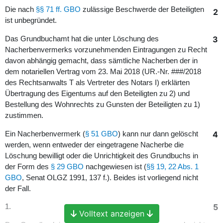
Die nach
§§ 71 ff. GBO
zulässige Beschwerde der Beteiligten
2
ist unbegründet.
3
Das Grundbuchamt hat die unter Löschung des
Nacherbenvermerks vorzunehmenden Eintragungen zu Recht
davon abhängig gemacht, dass sämtliche Nacherben der in
dem notariellen Vertrag vom 23. Mai 2018 (UR.-Nr. ###/2018
des Rechtsanwalts T als Vertreter des Notars I) erklärten
Übertragung des Eigentums auf den Beteiligten zu 2) und
Bestellung des Wohnrechts zu Gunsten der Beteiligten zu 1)
zustimmen.
4
Ein Nacherbenvermerk (
§ 51 GBO
) kann nur dann gelöscht
werden, wenn entweder der eingetragene Nacherbe die
Löschung bewilligt oder die Unrichtigkeit des Grundbuchs in
der Form des
§ 29 GBO
nachgewiesen ist (
§§ 19, 22 Abs. 1
GBO
, Senat OLGZ 1991, 137 f.). Beides ist vorliegend nicht
der Fall.
5
1.
Volltext anzeigen