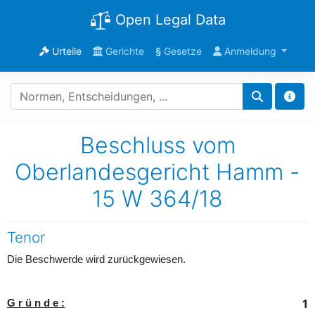
Open Legal Data
Urteile
Gerichte
§
Gesetze
Anmeldung
Beschluss vom
Oberlandesgericht Hamm -
15 W 364/18
Tenor
Die Beschwerde wird zurückgewiesen.
1
G r ü n d e :