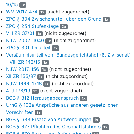
vorstehend titulierten Auskunftsanspruchs sind, entstanden ist
10/15
1x
und/oder noch entstehen wird und ihr sämtliche Bereicherungen
WM 2017, 474
(nicht zugeordnet)
1x
nebst Zinsen herauszugeben, die die Beklagte hierdurch erlangt
ZPO § 304 Zwischenurteil über den Grund
1x
hat und/oder noch erlangen wird, ist dem Grunde nach
ZPO § 254 Stufenklage
2x
gerechtfertigt.
VIII ZR 37/01
(nicht zugeordnet)
1x
NJW 2002, 1040
(nicht zugeordnet)
1x
Die Beklagte wird verurteilt, an die Klägerin 1.358,86 €
ZPO § 301 Teilurteil
vorgerichtliche Rechtsanwaltskosten nebst Zinsen hieraus in
7x
Versäumnisurteil vom Bundesgerichtshof (8. Zivilsenat)
Höhe von fünf Prozentpunkten über dem jeweiligen Basiszinssatz
p. a. seit dem 20.07.2019 zu zahlen.
- VIII ZR 143/15
1x
NJW 2017, 156
(nicht zugeordnet)
1x
Im Übrigen wird die Klage abgewiesen.
XII ZR 155/97
(nicht zugeordnet)
1x
NJW 1999, 1718
(nicht zugeordnet)
Die Kostenentscheidung bleibt dem vom Landgericht zu
1x
4 U 178/19
(nicht zugeordnet)
erlassenden Schlussurteil vorbehalten.
1x
BGB § 812 Herausgabeanspruch
1x
Das Urteil ist vorläufig vollstreckbar. Soweit die Beklagte zur
UrhG § 102a Ansprüche aus anderen gesetzlichen
Unterlassung und zur Auskunftserteilung verurteilt worden ist,
Vorschriften
1x
kann sie die Vollstreckung durch Sicherheitsleistung in Höhe von
BGB § 683 Ersatz von Aufwendungen
1x
30.000,00 € abwenden, sofern nicht die Klägerin vor der
BGB § 677 Pflichten des Geschäftsführers
1x
Vollstreckung Sicherheit in dieser Höhe leistet. Im Übrigen kann
BGB § 670 Ersatz von Aufwendungen