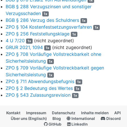
1x
die Beklagte die Vollstreckung durch Sicherheitsleistung in Höhe
BGB § 288 Verzugszinsen und sonstiger
von 110 % des aufgrund des Urteils vollstreckbaren Betrages
Verzugsschaden
abwenden, sofern nicht die Klägerin vor der Vollstreckung
1x
Sicherheit in Höhe von 110 % des jeweils zu vollstreckenden
BGB § 286 Verzug des Schuldners
1x
Betrages leistet.
ZPO § 104 Kostenfestsetzungsverfahren
1x
ZPO § 256 Feststellungsklage
1x
Die Revision wird für die Beklagte zugelassen.
4 U 7/20
(nicht zugeordnet)
1x
GRUR 2021, 1094
(nicht zugeordnet)
Der Streitwert für das Berufungsverfahren wird – in Abänderung
1x
des Senatsbeschlusses vom 26.10.2021 – endgültig auf
ZPO § 708 Vorläufige Vollstreckbarkeit ohne
35.000,00 € festgesetzt.
Sicherheitsleistung
1x
ZPO § 709 Vorläufige Vollstreckbarkeit gegen
Der Streitwert für das erstinstanzliche Verfahren wird – in
Sicherheitsleistung
1x
Abänderung der im angefochtenen Urteil erfolgten
ZPO § 711 Abwendungsbefugnis
1x
Streitwertfestsetzung – ebenfalls auf 35.000,00 € festgesetzt.
ZPO § 2 Bedeutung des Wertes
1x
ZPO § 543 Zulassungsrevision
1x
1
Gründe:
I.
2
Kontakt
Impressum
Datenschutz
Inhalte melden
API
Über uns (Englisch)
Blog
International
Discord
Die Klägerin macht im Wege der Stufenklage Unterlassungs-,
3
GitHub
LinkedIn