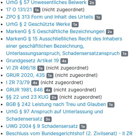
UrhG § 57 Unwesentliches Beiwerk
und Weise weitergegeben bzw. zugänglich gemacht hat,
2x
17 O 131/21
(nicht zugeordnet)
auf welche Art und Weise ihre Kunden die Fotos nutzen
1x
ZPO § 313 Form und Inhalt des Urteils
konnten und genutzt haben und im Rahmen welcher
1x
vertraglichen Vereinbarung dies geschehen ist sowie
UrhG § 2 Geschützte Werke
1x
MarkenG § 5 Geschäftliche Bezeichnungen
2x
ferner im Wege der Rechnungslegung und Vorlage von
MarkenG § 15 Ausschließliches Recht des Inhabers
Kontoauszügen, jeweils bezogen auf die in der Anlage 2
einer geschäftlichen Bezeichnung,
bezeichneten drei Fotos (Motiv 1-3), Auskunft zu erteilen
Unterlassungsanspruch, Schadensersatzanspruch
1x
über die durch die vorstehend beschriebenen Nutzungen
Grundgesetz Artikel 19
4x
jeweils erzielten Umsätze und Gewinne, aufgeschlüsselt
VI ZR 496/18
(nicht zugeordnet)
nach den einzelnen Fotos, Nutzungen und Kunden unter
1x
GRUR 2020, 435
(nicht zugeordnet)
Darlegung der nach den einzelnen Kostenfaktoren
1x
I ZR 73/79
aufgeschlüsselten Herstellungskosten – ohne Abzug von
(nicht zugeordnet)
4x
etwaigen Kosten für die Schaltung von Werbeanzeigen – ab
GRUR 1981, 846
(nicht zugeordnet)
4x
dem Zeitpunkt, zu dem die streitgegenständlichen Fotos
§§ 22 und 23 KUG
(nicht zugeordnet)
2x
online öffentlich abrufbar bzw. als körperliche
BGB § 242 Leistung nach Treu und Glauben
1x
Vervielfältigungsstücke verfügbar waren.
UrhG § 97 Anspruch auf Unterlassung und
Schadensersatz
3x
Der von der Klägerin noch zu beziffernde Antrag, die Beklagte zu
UWG 2004 § 9 Schadensersatz
verurteilen, ihr jeglichen Schaden nebst Zinsen zu ersetzen, der
1x
Beschluss vom Bundesgerichtshof (2. Zivilsenat) - II ZR
ihr durch die Nutzungshandlungen, die Gegenstand des