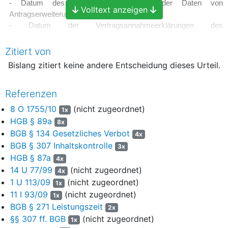
- Datum des Antrags einschließlich der Daten von
Volltext anzeigen
Antragserweiterungen
- Datum der Vertragsannahmeerklärungen des
Versicherungsunternehmens
- Einlösedatum
Zitiert von
- Höhe und Datum der Zahlungseingänge (Zahlungen des
Bislang zitiert keine andere Entscheidung dieses Urteil.
Versicherungsnehmers an das Versicherungsunternehmen)
- Datum eventueller Stornierungen, Gründe der Stornierung und
Referenzen
Datum und Art der ergriffenen Bestandserhaltungsmaßnahmen.
8 O 1755/10
(nicht zugeordnet)
1x
Im Übrigen wird die Klage abgewiesen.
HGB § 89a
8x
Die weitergehende Berufung wird zurückgewiesen.
BGB § 134 Gesetzliches Verbot
4x
BGB § 307 Inhaltskontrolle
3x
Von den Kosten des Rechtsstreits erster Instanz tragen die
HGB § 87a
4x
Klägerin 28,6 % und der Beklagte 71,4 %.
14 U 77/99
(nicht zugeordnet)
4x
Von den Kosten des Berufungsverfahrens tragen die Klägerin
1 U 113/09
(nicht zugeordnet)
1x
23,8 % und der Beklagte 76,2 %.
11 I 93/09
(nicht zugeordnet)
1x
BGB § 271 Leistungszeit
2x
Das Urteil ist vorläufig vollstreckbar.
§§ 307 ff. BGB
(nicht zugeordnet)
1x