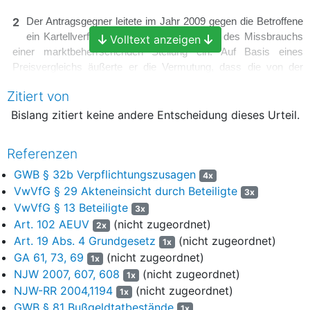
2
Der Antragsgegner leitete im Jahr 2009 gegen die Betroffene
ein Kartellverfahren wegen des Verdachts des Missbrauchs
Volltext anzeigen
einer marktbeherrschenden Stellung ein. Auf Basis eines
Preisvergleichs äußerte er die Vermutung, dass die von der
Betroffenen berechneten Trinkwasserpreise um 39 % überhöht
Zitiert von
seien.
Bislang zitiert keine andere Entscheidung dieses Urteil.
3
Die Betroffene bot unter dem 20.9.2013 eine
Verpflichtungszusage u.a. mit dem Inhalt an, ab dem Jahr
Referenzen
2014 die Preise um 20% zu senken. Mit Pressemitteilung vom
gleichen Tag teilte der Antragsgegner mit, dass das
GWB § 32b Verpflichtungszusagen
4x
Kartellverfahren durch einen Vergleich beendet worden sei (GA
VwVfG § 29 Akteneinsicht durch Beteiligte
3x
19). Daraufhin beantragte der Antragsteller mit Schreiben vom
VwVfG § 13 Beteiligte
3x
29.10.2013, ihm Einsicht in die Akten des Antragsgegners zu
Art. 102 AEUV
(nicht zugeordnet)
2x
gewähren, um mögliche Schadensersatzansprüche gem.
Art. 19 Abs. 4 Grundgesetz
(nicht zugeordnet)
1x
§ 33 GWB abklären zu können. Hilfsweise begehrte er, ihn zum
GA 61, 73, 69
(nicht zugeordnet)
1x
Kartellverfahren beizuladen. Mit Verfügung vom 08.01.2014
NJW 2007, 607, 608
(nicht zugeordnet)
1x
lehnte der Antragsgegner beide Anträge ab (GA 25 ff.).
NJW-RR 2004,1194
(nicht zugeordnet)
1x
4
Bereits mit Verfügung vom 2.12.2013 (GA 33ff) hatte der
GWB § 81 Bußgeldtatbestände
1x