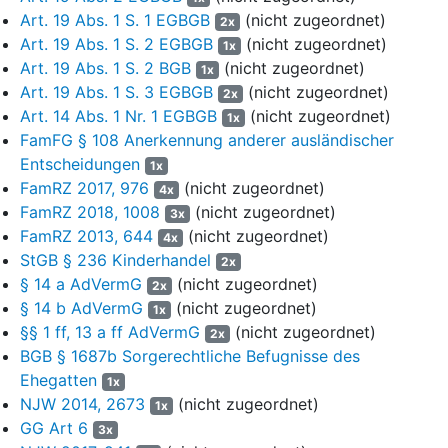
weiteren Beteiligten zu 1 und 2. ein Kind austragen solle. Der
Art. 19 Abs. 1 S. 1 EGBGB
(nicht zugeordnet)
2x
Kontakt zur weiteren Bet. zu 3. war über eine Leihmutterklinik in
Art. 19 Abs. 1 S. 2 EGBGB
(nicht zugeordnet)
1x
der Ukraine hergestellt worden. Die Schwangerschaft wurde im
Art. 19 Abs. 1 S. 2 BGB
(nicht zugeordnet)
Wege der künstlichen Befruchtung unter Verwendung von
1x
Art. 19 Abs. 1 S. 3 EGBGB
(nicht zugeordnet)
Samenzellen des Vaters und Eizellen der Annehmenden
2x
herbeigeführt. Der Klinik zahlten die weiteren Bet. 1. und 2.
Art. 14 Abs. 1 Nr. 1 EGBGB
(nicht zugeordnet)
1x
30.000,-- €.
FamFG § 108 Anerkennung anderer ausländischer
Entscheidungen
1x
In die Geburtsurkunde des Standesamtes (...) vom XX.XX.2016
FamRZ 2017, 976
(nicht zugeordnet)
4x
und in das ukrainische Geburtenregister sind die weiteren Bet.
FamRZ 2018, 1008
(nicht zugeordnet)
3x
zu 1. und 2. als Eltern eingetragen, in der deutschen
FamRZ 2013, 644
(nicht zugeordnet)
4x
Geburtsurkunde des Standesamtes Stadt1 vom 12.01.2017 der
StGB § 236 Kinderhandel
weitere Bet. zu 2. und die weitere Bet. zu 3. Der weiteren Bet. zu
2x
§ 14 a AdVermG
(nicht zugeordnet)
2. hat die Vaterschaft für A am XX.XX.2016 vor einem
2x
Konsularbeamten der Deutschen Botschaft in Kiew anerkannt
§ 14 b AdVermG
(nicht zugeordnet)
1x
und eine Sorgeerklärung abgegeben. Die weitere Beteiligte zu 3.
§§ 1 ff, 13 a ff AdVermG
(nicht zugeordnet)
2x
hat zugleich ihre Zustimmung zur Vaterschaftsanerkennung
BGB § 1687b Sorgerechtliche Befugnisse des
abgegeben und der Sorgerechtsausübung durch den weiteren
Ehegatten
1x
Bet. zu 2. am 05.12.2016 in Anwesenheit einer ukrainischen
NJW 2014, 2673
(nicht zugeordnet)
1x
Privatnotarin zugestimmt.
GG Art 6
3x