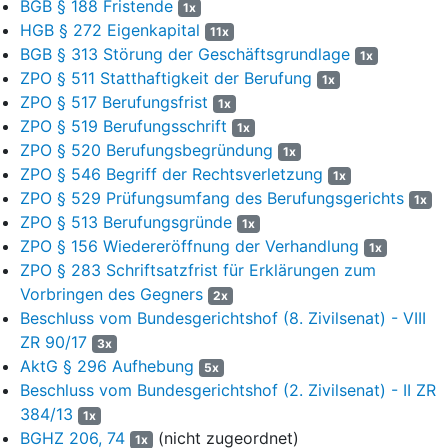
Der ursprüngliche, beim Handelsregister hinterlegte
BGB § 188 Fristende
1x
Gesellschaftsvertrag der Klägerin vom 29.10.2012 bestimmte in
HGB § 272 Eigenkapital
11x
§ 4, dass das Geschäftsjahr der Klägerin dem Kalenderjahr
BGB § 313 Störung der Geschäftsgrundlage
1x
entspricht. Am 05.12.2016 meldete die Klägerin vorab die
ZPO § 511 Statthaftigkeit der Berufung
1x
Änderung des Geschäftsjahres zum Handelsregister an, die
ZPO § 517 Berufungsfrist
1x
weiteren in den Gesellschafterversammlungen vom 02.12.2016
ZPO § 519 Berufungsschrift
1x
und 05.12.2016 beschlossenen Gegenstände wurden separat
ZPO § 520 Berufungsbegründung
1x
am 08.12.2016 angemeldet.
ZPO § 546 Begriff der Rechtsverletzung
1x
Nunmehr lautet § 4 (Geschäftsjahr) wie folgt:
ZPO § 529 Prüfungsumfang des Berufungsgerichts
1x
ZPO § 513 Berufungsgründe
1x
„Das Geschäftsjahr beginnt jeweils am 12. Dezember
ZPO § 156 Wiedereröffnung der Verhandlung
1x
eines Jahres und endet am 11. Dezember des
ZPO § 283 Schriftsatzfrist für Erklärungen zum
Folgejahres. Für die Zeit vom 1. Januar 2016 bis zum 11.
Vorbringen des Gegners
2x
Dezember 2016 wird ein (Rumpf-) Geschäftsjahr
Beschluss vom Bundesgerichtshof (8. Zivilsenat) - VIII
gebildet.“
ZR 90/17
3x
Die Eintragung der Änderung des Geschäftsjahres in das
AktG § 296 Aufhebung
5x
Handelsregister ist am 06.12.2016 erfolgt, wie der Senat durch
Beschluss vom Bundesgerichtshof (2. Zivilsenat) - II ZR
eine Einsichtnahme in das elektronische Handelsregister
384/13
1x
festgestellt hat.
BGHZ 206, 74
(nicht zugeordnet)
1x