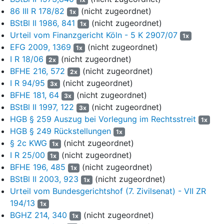
86 III R 178/82
(nicht zugeordnet)
Parteien im Streit stehen. Zur Auflösung der
1x
Unternehmensgruppe wurde am 31.10.2016 eine
BStBl II 1986, 841
(nicht zugeordnet)
1x
Trennungsvereinbarung (Anlage K 4, Bl. 97 d. A.), auf die wegen
Urteil vom Finanzgericht Köln - 5 K 2907/07
1x
der weiteren Einzelheiten verwiesen wird, geschlossen, die
EFG 2009, 1369
(nicht zugeordnet)
1x
vorsieht, dass die jeweils mit der Beklagten bestehenden
I R 18/06
(nicht zugeordnet)
2x
Beherrschungs- und Gewinnabführungsverträge aufgehoben
BFHE 216, 572
(nicht zugeordnet)
2x
und des weiteren Anteilskäufe und -übertragungen
I R 94/95
(nicht zugeordnet)
3x
vorgenommen werden sollten, deretwegen - entsprechend der
BFHE 181, 64
(nicht zugeordnet)
3x
bankaufsichtsrechtlichen Vorgaben - ein
BStBl II 1997, 122
(nicht zugeordnet)
3x
Inhaberkontrollverfahren durchgeführt und die Billigung der BaFin
HGB § 259 Auszug bei Vorlegung im Rechtsstreit
1x
eingeholt werden musste. Die Umstände und Beweggründe, aus
HGB § 249 Rückstellungen
denen es im Zusammenhang mit der Auflösung der
1x
§ 2c KWG
(nicht zugeordnet)
Unternehmensgruppe zum Abschluss der
1x
Trennungsvereinbarung und vorzeitigen Aufhebung des EAV
I R 25/00
(nicht zugeordnet)
1x
kam, stehen zwischen den Parteien im Streit, wobei wegen der
BFHE 196, 485
(nicht zugeordnet)
1x
weiteren Einzelheiten auf das schriftsätzliche Parteivorbringen
BStBl II 2003, 923
(nicht zugeordnet)
1x
verwiesen wird.
Urteil vom Bundesgerichtshof (7. Zivilsenat) - VII ZR
194/13
1x
Der Trennungsvereinbarung vom 31.10.2016 war als Anlage F
BGHZ 214, 340
(nicht zugeordnet)
1x
ein Gutachten der A GmbH & Co. KG vom 28.10.2016 beigefügt