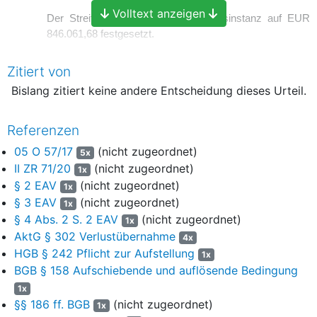
Volltext anzeigen
Der Streitwert wird für die Berufungsinstanz auf EUR
846.061,68 festgesetzt.
Gründe
Zitiert von
I.
Bislang zitiert keine andere Entscheidung dieses Urteil.
Die Klägerin beansprucht von der Beklagten Verlustausgleich für
das (Rumpf-) Geschäftsjahr 2016 sowie restliche
Referenzen
Entschädigungszahlung im Zusammenhang mit einer
05 O 57/17
(nicht zugeordnet)
5x
einvernehmlichen vorzeitigen Vertragsaufhebung eines
II ZR 71/20
(nicht zugeordnet)
1x
Beherrschungs- und Gewinnabführungsvertrages.
§ 2 EAV
(nicht zugeordnet)
1x
Alleinige Gesellschafterin der Klägerin ist ausweislich der beim
§ 3 EAV
(nicht zugeordnet)
1x
Handelsregister hinterlegten Gesellschafterliste vom 12.12.2016
§ 4 Abs. 2 S. 2 EAV
(nicht zugeordnet)
1x
die X GmbH mit Sitz in Stadt1. Die Klägerin ist ein
AktG § 302 Verlustübernahme
4x
Finanzdienstleistungsunternehmen, eingetragen in der
HGB § 242 Pflicht zur Aufstellung
1x
Unternehmensdatenbank der BaFin unter …, und verfügt über
BGB § 158 Aufschiebende und auflösende Bedingung
die Erlaubnis zur Abschlussvermittlung, Anlageberatung,
1x
Anlagevermittlung und Finanzportfolioverwaltung.
§§ 186 ff. BGB
(nicht zugeordnet)
1x