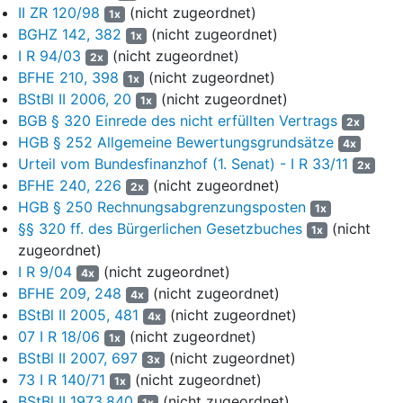
II ZR 120/98
(nicht zugeordnet)
Zwischen der Klägerin in deren Eigenschaft als 100%igem,
1x
operativ tätigen Tochterunternehmen der Beklagten (fortan auch:
BGHZ 142, 382
(nicht zugeordnet)
1x
„abhängige(s) Gesellschaft/Unternehmen“) und der Beklagten
I R 94/03
(nicht zugeordnet)
2x
(fortan auch: „herrschende(s) Gesellschaft/Unternehmen“)
BFHE 210, 398
(nicht zugeordnet)
1x
bestand ein Beherrschungs- und Gewinnabführungsvertrag vom
BStBl II 2006, 20
(nicht zugeordnet)
1x
18.12.2012 (fortan: „EAV“), der neben der
BGB § 320 Einrede des nicht erfüllten Vertrags
2x
Gewinnabführungsverpflichtung der Klägerin (
§ 2 EAV
) eine
HGB § 252 Allgemeine Bewertungsgrundsätze
4x
Verlustübernahmeverpflichtung der Beklagten (
§ 3 EAV
) vorsah
Urteil vom Bundesfinanzhof (1. Senat) - I R 33/11
2x
und erstmals zum Ablauf des 31.12.2018 unter Einhaltung einer
BFHE 240, 226
(nicht zugeordnet)
2x
Kündigungsfrist von 6 Monaten ordentlich gekündigt werden
HGB § 250 Rechnungsabgrenzungsposten
1x
konnte (
§ 4 Abs. 2 S. 2 EAV
). Wegen der weiteren Einzelheiten
§§ 320 ff. des Bürgerlichen Gesetzbuches
(nicht
des EAV, der ausweislich der Handelsregisterauskunft vom
1x
zugeordnet)
10.04.2017 (Anlage K 1, Bl. 14 d. A.) am 18.12.2012 in das
Handelsregister eingetragen wurde, wird verwiesen auf dessen
I R 9/04
(nicht zugeordnet)
4x
Ablichtung (Anlage K 3, Bl. 18ff d. A.).
BFHE 209, 248
(nicht zugeordnet)
4x
BStBl II 2005, 481
(nicht zugeordnet)
4x
Aus im Einzelnen streitigen Gründen wurde bereits ab der
07 I R 18/06
(nicht zugeordnet)
1x
zweiten Hälfte des Jahres 2015 Rechtsrat betreffend die
BStBl II 2007, 697
(nicht zugeordnet)
3x
Auflösung der Unternehmensgruppe eingeholt und wurden
73 I R 140/71
(nicht zugeordnet)
1x
Verhandlungen zwischen den Gesellschaftern geführt, wobei die
BStBl II 1973,840
(nicht zugeordnet)
weiteren Einzelheiten (auch in zeitlicher Hinsicht) zwischen den
1x