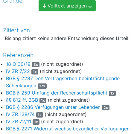
Gründe
Volltext anzeigen
I.
Die Klägerin begehrt die Übertragung eines Miteigentumsanteils
an einem im Eigentum der Beklagten stehenden Grundstück
Zitiert von
aus
§ 2287 BGB
(analog).
Bislang zitiert keine andere Entscheidung dieses Urteil.
Mit gemeinschaftlichem notariellen Testament vom 29.12.1958
setzten sich die Mutter der Klägerin, Vorname1 Nachname1
Referenzen
(geb. XX.XX.1927, nachfolgend: Erblasserin) und deren 17
18 O 30/19
(nicht zugeordnet)
3x
Jahre älterer erster Ehemann, Vorname2 Nachname1,
IV ZR 7/22
(nicht zugeordnet)
gegenseitig zu Alleinerben ein. Die gemeinsamen Kinder der
1x
BGB § 2287 Den Vertragserben beeinträchtigende
Testierenden, die Klägerin und ihr Bruder Vorname3 Nachname1
(der Vater der Beklagten), wurden als Erben auf das Ableben
Schenkungen
17x
des Längstlebenden eingesetzt. Im Testament heißt es dazu:
BGB § 259 Umfang der Rechenschaftspflicht
1x
§§ 812 ff. BGB
(nicht zugeordnet)
1x
„Wir setzen uns gegenseitig zu unserem alleinigen
BGB § 2286 Verfügungen unter Lebenden
2x
Erben ein. Dasjenige, was von unserem beiderseitigen
IV ZR 138/74
(nicht zugeordnet)
1x
Nachlass nach dem Tode des Längstlebenden noch
IV ZR 72/11
(nicht zugeordnet)
1x
vorhanden ist, soll an unsere oben zur Ziffer 2) und 3)
BGB § 2271 Widerruf wechselbezüglicher Verfügungen
genannten beiden Kinder, untereinander zu gleichen