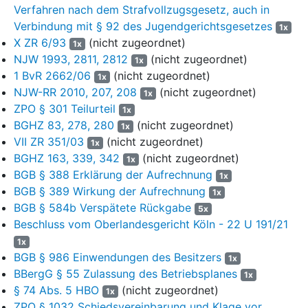
(4) aus dem Verkauf von Steinerde und anderen, nicht in
Verfahren nach dem Strafvollzugsgesetz, auch in
vorstehende Kategorien fallenden Produkten;
Verbindung mit § 92 des Jugendgerichtsgesetzes
1x
X ZR 6/93
(nicht zugeordnet)
1x
(5) aus der Unterverpachtung der Asphaltmischanlage;
NJW 1993, 2811, 2812
(nicht zugeordnet)
1x
(6) aus etwaigen sonstigen, nicht in vorstehenden
1 BvR 2662/06
(nicht zugeordnet)
1x
Umsätzen enthaltenen Leistungen der Antragsgegnerin;
NJW-RR 2010, 207, 208
(nicht zugeordnet)
1x
ZPO § 301 Teilurteil
1x
cc) welche etwaigen sonstigen Vorteile die
BGHZ 83, 278, 280
(nicht zugeordnet)
1x
Antragsgegnerin neben den vorgenannten Umsätzen in
VII ZR 351/03
(nicht zugeordnet)
der Zeit vom 1. Februar 2023 bis 31. Januar 2024 aus
1x
BGHZ 163, 339, 342
(nicht zugeordnet)
der Nutzung des Steinbruchs Stadtteil1 erlangt hat.
1x
BGB § 388 Erklärung der Aufrechnung
1x
Die Kostenentscheidung bleibt dem Schlussbeschluss
BGB § 389 Wirkung der Aufrechnung
1x
vorbehalten.
BGB § 584b Verspätete Rückgabe
5x
Gründe
Beschluss vom Oberlandesgericht Köln - 22 U 191/21
1x
I.
BGB § 986 Einwendungen des Besitzers
1x
Nach erfolgter Zahlung zur Abwendung der Kontopfändung
BBergG § 55 Zulassung des Betriebsplanes
1x
wendet sich die Antragstellerin in Form einer sog. „verlängerten
§ 74 Abs. 5 HBO
(nicht zugeordnet)
1x
Vollstreckungsgegenklage“ gegen die Zwangsvollstreckung der
ZPO § 1032 Schiedsvereinbarung und Klage vor