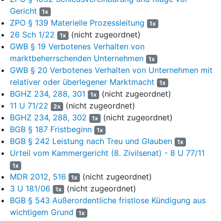
Antragsgegnerin aus einem Kostenfestsetzungsbeschluss.
Gericht
1x
Darüber hinaus begehrt sie Auskunft hinsichtlich der durch die
ZPO § 139 Materielle Prozessleitung
1x
Nutzung eines Steinbruchs erzielten Umsätze.
26 Sch 1/22
(nicht zugeordnet)
1x
GWB § 19 Verbotenes Verhalten von
Die Antragstellerin gehört zur V AG, einer österreichischen
marktbeherrschenden Unternehmen
Immobilien- und Beteiligungsholding. Sie ist seit 2006
1x
Eigentümerin des Stadt1er Waldes, den sie vorwiegend als
GWB § 20 Verbotenes Verhalten von Unternehmen mit
Forstbetrieb bewirtschaftet. Gleichzeitig ist bzw. war die
relativer oder überlegener Marktmacht
1x
Antragstellerin Verpächterin der beiden im Stadt1er Wald
BGHZ 234, 288, 301
(nicht zugeordnet)
1x
gelegenen Basaltsteinbrüche, von denen der Steinbruch Stadt1-
11 U 71/22
(nicht zugeordnet)
2x
Stadtteil1 an die Antragsgegnerin und der Steinbruch Stadtteil2
BGHZ 234, 288, 302
(nicht zugeordnet)
1x
an die W AG (im Folgenden: W) verpachtet ist bzw. war.
BGB § 187 Fristbeginn
1x
BGB § 242 Leistung nach Treu und Glauben
Die Antragsgegnerin gehört zur X-Gruppe, die in verschiedenen
1x
Urteil vom Kammergericht (8. Zivilsenat) - 8 U 77/11
Bereichen der Bauwirtschaft tätig ist. Sie betreibt den Basalt-
Steinbruch Stadtteil1 als einzige Betriebsstätte und vertreibt die
1x
dem Steinbruch entnommenen Natursteinprodukte u. a. für die
MDR 2012, 516
(nicht zugeordnet)
1x
Verwendung im Straßenbau.
3 U 181/06
(nicht zugeordnet)
1x
BGB § 543 Außerordentliche fristlose Kündigung aus
Seit der Beendigung einer von 2000 bis 2014 bestehenden
wichtigem Grund
1x
Kooperation der Antragsgegnerin und der W im Rahmen eines