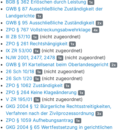
BGB § 362 Erlöschen durch Leistung
1x
Februar 2023 bis zum 30. September 2023 im Einzelnen
GWB § 87 Ausschließliche Zuständigkeit der
zusammensetzt, insbesondere die Umsätze
Landgerichte
1x
(1) aus dem Verkauf von bis zum 31. Januar 2023 auf
GWB § 95 Ausschließliche Zuständigkeit
2x
dem Gelände des Steinbruchs vorhandenem, zu diesem
ZPO § 767 Vollstreckungsabwehrklage
4x
Zeitpunkt noch nicht im Vorbrecher gebrochenem
III ZB 57/10
(nicht zugeordnet)
1x
Gesteinsmaterial sowie daraus anschließend
ZPO § 261 Rechtshängigkeit
1x
hergestellten Folgeprodukten;
IX ZR 53/00
(nicht zugeordnet)
1x
NJW 2001, 2477, 2478
(nicht zugeordnet)
1x
(2) aus dem Verkauf von bis zum 31. Januar 2023 auf
GWB § 91 Kartellsenat beim Oberlandesgericht
dem Gelände des Steinbruchs vorhandenem, zu diesem
2x
26 Sch 10/18
(nicht zugeordnet)
Zeitpunkt bereits im Vorbrecher weiterverarbeitetem
1x
Gesteinsmaterial sowie daraus anschließend
26 Sch 1/20
(nicht zugeordnet)
1x
hergestellten Folgeprodukten;
ZPO § 1062 Zuständigkeit
1x
ZPO § 264 Keine Klageänderung
1x
(3) aus der Annahme und dem Verkauf von auf dem
V ZR 195/01
(nicht zugeordnet)
1x
Gelände des Steinbruchs angenommenem
GKG 2004 § 12 Bürgerliche Rechtsstreitigkeiten,
Fremdmaterial (einschließlich von Asphalt, Beton und
Verfahren nach der Zivilprozessordnung
3x
anderen Gesteinsmaterialien) und daraus hergestellten
ZPO § 1059 Aufhebungsantrag
Folgeprodukten ab dem 1. Februar 2023;
1x
GKG 2004 § 65 Wertfestsetzung in gerichtlichen