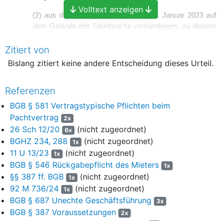
Volltext anzeigen
(2) aus dem Verkauf von bis zum 31. Januar 2023 auf
dem Gelände des Steinbruchs vorhandenem, zu diesem
Zeitpunkt bereits im Vorbrecher weiterverarbeitetem
Zitiert von
Gesteinsmaterial sowie daraus anschließend
hergestellten Folgeprodukten;
Bislang zitiert keine andere Entscheidung dieses Urteil.
(3) aus der Annahme und dem Verkauf von auf dem
Gelände des Steinbruchs angenommenem
Referenzen
Fremdmaterial (einschließlich von Asphalt, Beton und
BGB § 581 Vertragstypische Pflichten beim
anderen Gesteinsmaterialien) und daraus hergestellten
Pachtvertrag
2x
Folgeprodukten ab dem 1. Oktober 2023;
26 Sch 12/20
(nicht zugeordnet)
6x
(4) aus dem Verkauf von Steinerde und anderen, nicht in
BGHZ 234, 288
(nicht zugeordnet)
1x
vorstehende Kategorien fallenden Produkten;
11 U 13/23
(nicht zugeordnet)
1x
BGB § 546 Rückgabepflicht des Mieters
1x
(5) aus der Unterverpachtung der Asphaltmischanlage;
§§ 387 ff. BGB
(nicht zugeordnet)
1x
92 M 736/24
(nicht zugeordnet)
(6) aus etwaigen sonstigen, nicht in vorstehenden
1x
Umsätzen enthaltenen Leistungen der Antragsgegnerin;
BGB § 687 Unechte Geschäftsführung
3x
BGB § 387 Voraussetzungen
2x
bb) wie sich der mitgeteilte Umsatz im Zeitraum vom 1.