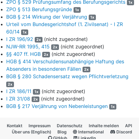
ZPO § 529 Prüfungsumfang des Berufungsgerichts
sich plötzlich die Verankerungen aus einer Holzwand und die
1x
ZPO § 513 Berufungsgründe
Anschlagmittel rissen heraus. Die Wand fiel hinab und
1x
verursachte einen Schaden an einer Stromleitung, den die
BGB § 214 Wirkung der Verjährung
1x
Klägerin regulierte und im vorliegenden Verfahren von der
Urteil vom Bundesgerichtshof (1. Zivilsenat) - I ZR
Beklagten i. H. v. € 10.138,59 nebst Zinsen in Höhe von fünf
60/14
1x
Prozentpunkten über dem Basiszinssatz seit dem 14. April 2023
I ZR 196/92
(nicht zugeordnet)
2x
regressieren möchte.
NJW-RR 1995, 415
(nicht zugeordnet)
2x
§§ 407 ff. HGB
(nicht zugeordnet)
2x
Die Klägerin hat behauptet, das Anschlagen der Last sei Aufgabe
HGB § 414 Verschuldensunabhängige Haftung des
der Mitarbeiter der Beklagten gewesen. Diese hätten grob
Absenders in besonderen Fällen
fahrlässig die Prüfung unterlassen, ob das Lastaufnahmemittel,
2x
d.h. die Bolzen, für die zu hebende Traglast geeignet gewesen
BGB § 280 Schadensersatz wegen Pflichtverletzung
sei. Sie hätten in dem Bewusstsein agiert und gehandelt, dass
2x
ein Schaden eintreten werde bzw. mangels ausreichend
I ZR 186/11
(nicht zugeordnet)
1x
dimensionierter Anschlagmittel eintreten könnte.
I ZR 31/08
(nicht zugeordnet)
2x
BGB § 217 Verjährung von Nebenleistungen
1x
Die Beklagte ist durch ihr am 15. April 2024 zugestellte
Klageerweiterung am Prozess beteiligt worden. Da sie keine
Verteidigungsbereitschaft angezeigt hatte, hat das Landgericht
Kontakt
Impressum
Datenschutz
Inhalte melden
API
sie mit Teil-Versäumnisurteil vom 10. Mai 2024 antragsgemäß
Über uns (Englisch)
Blog
International
Discord
zur Zahlung verurteilt.
GitHub
LinkedIn