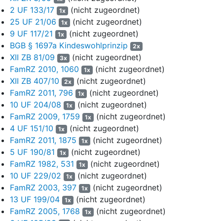
gemeinsamen Wohnhaus ausgezogen und lebt seitdem in
2 UF 133/17
(nicht zugeordnet)
1x
geringer räumlicher Distanz in einer eigenen Wohnung. Die
25 UF 21/06
(nicht zugeordnet)
Kinder wurden und werden im Alltag von der Mutter betreut und
1x
9 UF 117/21
(nicht zugeordnet)
versorgt. Umgänge zum Vater finden je nach Kind in
1x
unterschiedlichem Umfang statt.
BGB § 1697a Kindeswohlprinzip
2x
XII ZB 81/09
(nicht zugeordnet)
3x
Ein Scheidungsverfahren ist beim Amtsgericht - Familiengericht
FamRZ 2010, 1060
(nicht zugeordnet)
1x
– Stadt3 unter dem Aktenzeichen … anhängig.
XII ZB 407/10
(nicht zugeordnet)
2x
FamRZ 2011, 796
(nicht zugeordnet)
Der Vater erlitt im Juli 2022 einen Fahrradunfall und ist seitdem
1x
querschnittsgelähmt. Er bezieht eine Berufsunfähigkeitsrente
10 UF 204/08
(nicht zugeordnet)
1x
und arbeitet etwa 15 Stunden/Woche als angestellter Hausarzt.
FamRZ 2009, 1759
(nicht zugeordnet)
1x
Vor seinem Unfall war er vollschichtig als Arzt erwerbstätig. Die
4 UF 151/10
(nicht zugeordnet)
1x
Mutter besitzt die australische Staatsbürgerschaft und hat vor
FamRZ 2011, 1875
(nicht zugeordnet)
1x
der Eheschließung dort gelebt. Die Eltern haben sich seinerzeit
5 UF 190/81
(nicht zugeordnet)
1x
in Australien kennengelernt.
FamRZ 1982, 531
(nicht zugeordnet)
1x
10 UF 229/02
(nicht zugeordnet)
Mit Antragschrift vom 06.10.2025, der eine eidesstattliche
1x
FamRZ 2003, 397
(nicht zugeordnet)
Versicherung beigefügt war, begehrte die Mutter die Aufhebung
1x
der gemeinsamen elterlichen Sorge für den Teilbereich
13 UF 199/04
(nicht zugeordnet)
1x
Aufenthaltsbestimmungsrecht mit der Begründung, sie
FamRZ 2005, 1768
(nicht zugeordnet)
1x
beabsichtige mit den Kindern am 11.12.2025 nach Australien