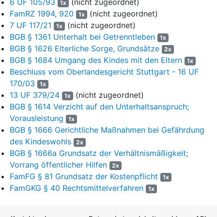
6 UF 105/93
(nicht zugeordnet)
1x
auszureisen, wozu der Vater seine Zustimmung verweigere. Sie
FamRZ 1994, 920
(nicht zugeordnet)
1x
machte glaubhaft, die Umzugspläne bestünden schon
7 UF 117/21
(nicht zugeordnet)
1x
mehrjährig. Ursprünglich sei eine gemeinsame Übersiedlung
BGB § 1361 Unterhalt bei Getrenntleben
1x
geplant gewesen, nach dem Unfall des Vaters und intensiver
BGB § 1626 Elterliche Sorge, Grundsätze
2x
nach der Trennung verfolge die Mutter diese Pläne allein weiter.
BGB § 1684 Umgang des Kindes mit den Eltern
1x
Der Vater habe in der Vergangenheit seine Zustimmung
Beschluss vom Oberlandesgericht Stuttgart - 16 UF
signalisiert, habe aber immer wieder Vertröstungen
170/03
ausgesprochen. Nachdem im Spätsommer 2025 die Pläne der
1x
13 UF 379/24
(nicht zugeordnet)
Mutter konkret mit einem beabsichtigten Ausreisedatum zum
1x
11.12.2025 bekannt gegeben und die Zustimmung hierzu
BGB § 1614 Verzicht auf den Unterhaltsanspruch;
erbeten worden sei, habe der Vater die Erteilung derselben an
Vorausleistung
1x
den Abschluss einer notariellen Vereinbarung geknüpft, in der
BGB § 1666 Gerichtliche Maßnahmen bei Gefährdung
neben konkreten Umgangsregelungen und Auskunftsrechten
des Kindeswohls
2x
auch weitere Scheidungsfolgen nebst Sanktionsmaßnahmen für
BGB § 1666a Grundsatz der Verhältnismäßigkeit;
Umgangsstörungen vorgesehen seien. Wegen der Einzelheiten
Vorrang öffentlicher Hilfen
2x
der Antragschrift nebst Anlagen und des unter dem Datum des
FamFG § 81 Grundsatz der Kostenpflicht
1x
11.09.2025 an die Verfahrensbevollmächtigte der Mutter
FamGKG § 40 Rechtsmittelverfahren
1x
versandten diesbezüglichen Entwurfs der vom Vater verlangten
Vereinbarung wird auf Bl. 1-12 und Bl. 62-67 e-AG verwiesen.