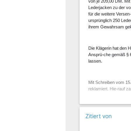
von je 209,00 DM. Mit
Lederjacken zu der von
für die weitere Versen
ursprünglich 250 Lede
ihrem Gewahrsam geko
Die Klägerin hat den 
Ansprü-che gemäß § 67
lassen.
Mit Schreiben vom 15
reklamiert. Hie-rauf z
Die Klägerin hat gemei
Zitiert von
schränkungen der ADSp
vorsätzlichen Verhalt
könne. Entspre-chend 