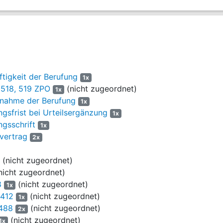
liege.
m Fälligkeitszinsen nach
§§ 352, 353 HGB
ab Zugang der Schadensrek
ftigkeit der Berufung
1x
ragt,
, 518, 519 ZPO
(nicht zugeordnet)
1x
nahme der Berufung
1x
gsfrist bei Urteilsergänzung
1x
gsschrift
1x
vertrag
2x
rurteilen, an sie 10.225,00 DM nebst 5 % Zinsen seit dem 18.11.1991 
(nicht zugeordnet)
nicht zugeordnet)
8
(nicht zugeordnet)
1x
ragt,
1412
(nicht zugeordnet)
1x
 488
(nicht zugeordnet)
2x
(nicht zugeordnet)
1x