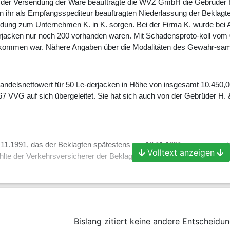
 der Versendung der Ware beauftragte die WVZ GmbH die Gebrüder H
 ihr als Empfangsspediteur beauftragten Niederlassung der Beklagten 
-dung zum Unternehmen K. in K. sorgen. Bei der Firma K. wurde bei A
rjacken nur noch 200 vorhanden waren. Mit Schadensproto-koll vom 0
mmen war. Nähere Angaben über die Modalitäten des Gewahr-samsv
Handelsnettowert für 50 Le-derjacken in Höhe von insgesamt 10.450,
 VVG auf sich übergeleitet. Sie hat sich auch von der Gebrüder H.
.11.1991, das der Beklagten spätestens am 18.11.1991 zugegangen i
Volltext anzeigen
ahlte der Verkehrsversicherer der Beklagten - unter Berufung auf di
nt, die Beklagte sei zur Erstattung des Restschadens von 10.225,00 
 nicht berufen, da sie nicht habe darlegen und beweisen können, daß
ens ihrer leitenden Angestellten oder eines groben Organisationsman
Bislang zitiert keine andere Entscheidun
ihrer eigenen Vermutung im Schadensprotokoll werde die Beklagte 