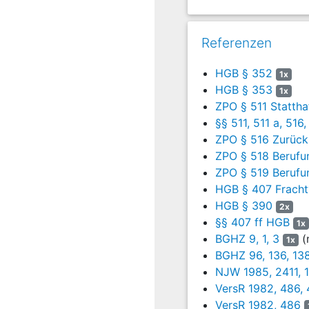
54 a) Ziffer 3 ADSp vor
Referenzen
Die Klägerin hat zude
HGB § 352
1x
HGB § 353
1x
ZPO § 511 Stattha
Die Klägerin hat beant
§§ 511, 511 a, 516
ZPO § 516 Zurück
ZPO § 518 Berufun
ZPO § 519 Berufun
HGB § 407 Fracht
HGB § 390
2x
die Beklagte zu ve
§§ 407 ff HGB
1x
BGHZ 9, 1, 3
(
1x
BGHZ 96, 136, 13
Die Beklagte hat beant
NJW 1985, 2411, 
VersR 1982, 486,
VersR 1982, 486