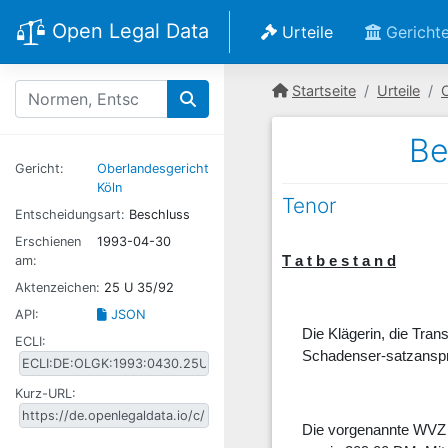
Open Legal Data
Urteile
Gericht
Startseite
Urteile
Be
Gericht:
Oberlandesgericht
Köln
Tenor
Entscheidungsart:
Beschluss
Erschienen
1993-04-30
am:
T a t b e s t a n d
Aktenzeichen:
25 U 35/92
API:
JSON
Die Klägerin, die Tra
ECLI:
Schadenser-satzanspr
Kurz-URL:
Die vorgenannte WVZ 