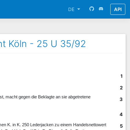
DE
API
t Köln - 25 U 35/92
1
2
t, macht gegen die Beklagte an sie abgetretene
3
4
n K. in K. 250 Lederjacken zu einem Handelsnettowert
5