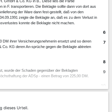
. GmbH & Co. KG in B.. Diese ließ die Partie
in F. transportieren. Die Beklagte sollte dann von dort aus
nlieferung der Ware dann fest-gestellt, daß von den
4.09.1991 zeigte die Beklagte an, daß es zu dem Verlust in
erlustes konnte die Beklagte nicht machen.
6
00 DM ihrer Versicherungsnehmerin ersetzt und so deren
7
 & Co. KG deren An-sprüche gegen die Beklagte abtreten
8
st, wurde der Schaden gegenüber der Beklagten
9
e Höchsthaftung der ADSp - einen Betrag von 225,00 DM.
10
DM verpflichtet. Sie könne sich auf die Haftungsbe-
11
 ihr der Vorwurf eines grob fahrlässigen oder
gels im Sinne von § 51 b) Satz 2 ADSp nicht gemacht werden
g dieses Urteil.
zudem darlegen und beweisen müssen, daß kein Fall des §