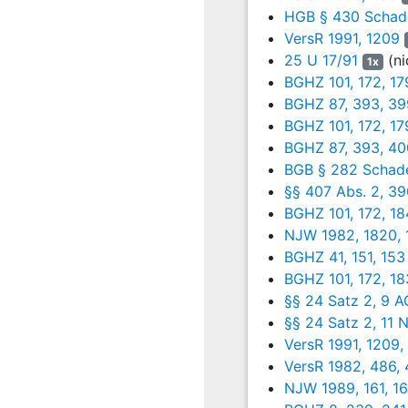
die Klage abzuweisen.
HGB § 430 Schade
VersR 1991, 1209
25 U 17/91
(ni
1x
Die Beklagte hat geme
BGHZ 101, 172, 17
Schadensregulie-rung 
BGHZ 87, 393, 39
BGHZ 101, 172, 17
BGHZ 87, 393, 40
Dazu hat sie vorgetra
BGB § 282 Schaden
Meinung vertreten, die
§§ 407 Abs. 2, 39
oder groben Organisati
BGHZ 101, 172, 18
darüber hinaus durch D
NJW 1982, 1820, 
untermauert. Sie hat d
BGHZ 41, 151, 153
beruhe und nicht geeig
BGHZ 101, 172, 18
§§ 24 Satz 2, 9 
§§ 24 Satz 2, 11 N
Das Landgericht hat d
VersR 1991, 1209,
Entscheidungsgründen
VersR 1982, 486,
seien, Ent-gegen § 41 
NJW 1989, 161, 1
Angestellten entla-ste