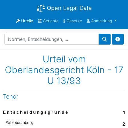
Open Legal Data
Urteile
Gerichte
§
Gesetze
Anmeldung
Urteil vom
Oberlandesgericht Köln - 17
U 13/93
Tenor
1
E n t s c h e i d u n g s g r ü n d e
##blob##nbsp;
2