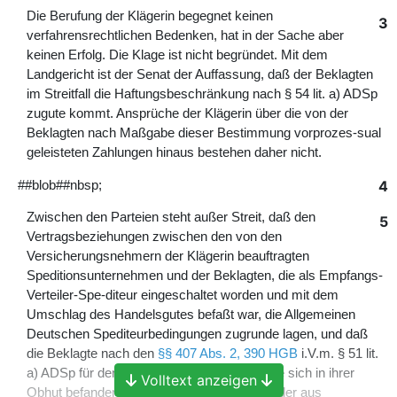
Die Berufung der Klägerin begegnet keinen
3
verfahrensrechtlichen Bedenken, hat in der Sache aber
keinen Erfolg. Die Klage ist nicht begründet. Mit dem
Landgericht ist der Senat der Auffassung, daß der Beklagten
im Streitfall die Haftungsbeschränkung nach § 54 lit. a) ADSp
zugute kommt. Ansprüche der Klägerin über die von der
Beklagten nach Maßgabe dieser Bestimmung vorprozes-sual
geleisteten Zahlungen hinaus bestehen daher nicht.
4
##blob##nbsp;
Zwischen den Parteien steht außer Streit, daß den
5
Vertragsbeziehungen zwischen den von den
Versicherungsnehmern der Klägerin beauftragten
Speditionsunternehmen und der Beklagten, die als Empfangs-
Verteiler-Spe-diteur eingeschaltet worden und mit dem
Umschlag des Handelsgutes befaßt war, die Allgemeinen
Deutschen Spediteurbedingungen zugrunde lagen, und daß
die Beklagte nach den
§§ 407 Abs. 2, 390 HGB
i.V.m. § 51 lit.
a) ADSp für den Verlust der Waren haftet, die sich in ihrer
Volltext anzeigen
Obhut befanden. Indessen hat die Beklagte der aus