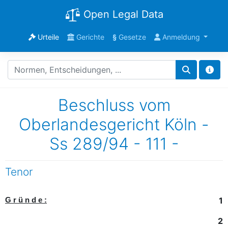
Open Legal Data
Urteile
Gerichte
§
Gesetze
Anmeldung
Beschluss vom
Oberlandesgericht Köln -
Ss 289/94 - 111 -
Tenor
1
G r ü n d e :
2