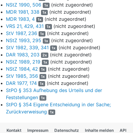
NStZ 1990, 506
(nicht zugeordnet)
1x
14
MDR 1981, 338
(nicht zugeordnet)
1x
MDR 1983, 4
(nicht zugeordnet)
1x
15
VRS 21, 429, 431
(nicht zugeordnet)
1x
"Der Beweisantrag auf Vernehmung der Zeugin L. R. wird
StV 1987, 236
(nicht zugeordnet)
16
1x
zurückgewiesen, da das Beweismittel völlig ungeeignet
NStZ 1993, 295
(nicht zugeordnet)
1x
ist. Die Erinnerungsfähig-keit der Zeugin - eines 8-jährigen
StV 1982, 339, 341
(nicht zugeordnet)
1x
Kindes - heute an diesen Vorfall im Straßenverkehr am 15. Juli
DAR 1983, 203
(nicht zugeordnet)
2x
1992 ist nach Auffassung der erken-nenden Kammer, die
NStZ 1989, 219
(nicht zugeordnet)
1x
insoweit über genügende ei-gene Sachkunde verfügt, nicht
NStZ 1984, 42
(nicht zugeordnet)
1x
gegeben."
StV 1985, 356
(nicht zugeordnet)
1x
17
DAR 1977, 174
(nicht zugeordnet)
1x
StPO § 353 Aufhebung des Urteils und der
Diese Ablehnungsentscheidung ist nicht frei von
18
Feststellungen
1x
Rechtsfehlern.
StPO § 354 Eigene Entscheidung in der Sache;
19
Zurückverweisung
1x
Nach
§ 219 Abs. 1 S. 1 StPO
muß ein Beweisantrag die
20
Tatsachen bezeichnen, über die Beweis erhoben, und die
Kontakt
Impressum
Datenschutz
Inhalte melden
API