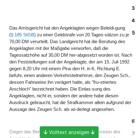
3
4
Das Amtsgericht hat den Angeklagten wegen Beleidi-gung
5
(
§ 185 StGB
) zu einer Geldstrafe von 20 Tages-sätzen zu je
70,00 DM verurteilt. Das Landgericht hat die Berufung des
Angeklagten mit der Maßgabe verworfen, daß die
Tagessatzhöhe auf 30,00 DM her-abgesetzt worden ist. Nach
den Feststellungen soll der Angeklagte, der am 15. Juli 1992
gegen 8.20 Uhr mit einem Pkw den H. in K. Richtung E.
befuhr, einen anderen Verkehrsteilnehmer, den Zeugen Sch.,
dessen Fahrweise ihn verägert hatte, als "fru-striertes
Arschloch" bezeichnet haben. Die Einlas-sung des
Angeklagten, nicht er, sondern der andere habe diesen
Ausdruck gebraucht, hat die Strafkammer allein aufgrund der
Aussage des Zeugen Sch. als wi-derlegt angesehen.
6
Volltext anzeigen
Gegen das Berufungsurteil richtet sich die Revision des
7