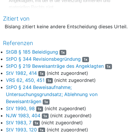
Angeklagten, mit der er die Verletzung formel-len und
materiellen Rechts rügt.
Zitiert von
8
Bislang zitiert keine andere Entscheidung dieses Urteil.
Das Rechtsmittel hat (vorläufigen) Erfolg.
9
10
Referenzen
Die Verfahrensrüge, das Berufungsgericht habe einen
StGB § 185 Beleidigung
1x
11
Beweisantrag des Angeklagten mit rechtsfehlerhafter
StPO § 344 Revisionsbegründung
1x
Begründung abgelehnt, greift durch.
StPO § 219 Beweisanträge des Angeklagten
1x
StV 1982, 414
(nicht zugeordnet)
1x
12
VRS 62, 450, 451
(nicht zugeordnet)
1x
Wie in der zu Protokoll der Geschäftsstelle des
13
StPO § 244 Beweisaufnahme;
Landgerichts erklärten Revisionsbegründung ord-
Untersuchungsgrundsatz; Ablehnung von
nungsgemäß (
§ 344 Abs. 2 S. 2 StPO
) vorgetragen ist und
Beweisanträgen
1x
durch das Sitzungsprotokoll bestätigt wird, hat der Angeklagte
StV 1990, 98
(nicht zugeordnet)
1x
in der Berufungshauptverhandlung beantragt, "seine Tochter L.
NJW 1983, 404
(nicht zugeordnet)
1x
R. als Zeugin zu ver-nehmen". Über diesen Antrag hat die
StV 1983, 7
(nicht zugeordnet)
1x
Strafkammer in der Hauptverhandlung durch Beschluß wie
StV 1993, 120
(nicht zugeordnet)
1x
folgt ent-schieden: