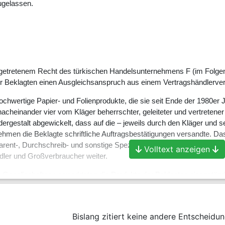
ugelassen.
getretenem Recht des türkischen Handelsunternehmens F (im Folge
r Beklagten einen Ausgleichsanspruch aus einem Vertragshändlerver
ochwertige Papier- und Folienprodukte, die sie seit Ende der 1980er Ja
cheinander vier vom Kläger beherrschter, geleiteter und vertretener 
rgestalt ab­gewickelt, dass auf die – jeweils durch den Kläger und se
hmen die Beklagte schriftliche Auftragsbestätigungen versandte. Das 
arent-, Durchschreib- und sonstige Spezialpapier verkauften die U
Volltext anzeigen
ler und Großverbraucher weiter.
n Gesellschaften vermarkteten die Produkte der Beklagten eigenstä
rospekten, Werbeveranstaltun­gen, Messepräsentationen mit dem Log
 sowie Marktberichterstattung (insbesondere betreffend die Wettbewe
unternehmen des Klägers bei de­ren Messeauftritten durch Übersendung
Bislang zitiert keine andere Entscheidun
gener Mitarbeiter. Darüber hinaus nahm sie an vom Kläger organisiert