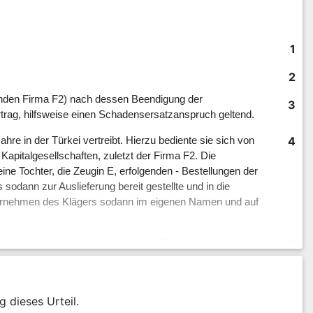
1
2
nden Firma F2) nach dessen Beendigung der
3
trag, hilfsweise einen Schadensersatzanspruch geltend.
4
hre in der Türkei vertreibt. Hierzu bediente sie sich von
Kapitalgesellschaften, zuletzt der Firma F2. Die
ine Tochter, die Zeugin E, erfolgenden - Bestellungen der
sodann zur Auslieferung bereit gestellte und in die
nternehmen des Klägers sodann im eigenen Namen und auf
5
ndig und weisungsunge­bunden durch Schaltung von
o und Schriftzug der Beklagten, Kundengewinnung und –
rber) gegenüber der Beklagten. Die Beklagte ihrerseits
 von aktuellen Mustern ih­rer Produktpalette sowie in
g dieses Urteil.
en Treffen in der Türkei mit vom Kläger geworbenen