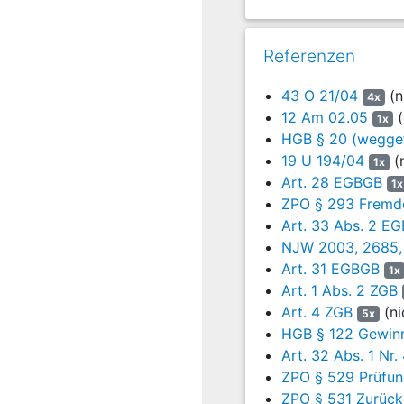
„Stammkunden“ teil und st
Auf Grund der Verkaufsb
Referenzen
Markt erzielte Umsatz vo
einer Erhöhung der Preis
43 O 21/04
(n
4x
511.747,00 DM und zeigte
12 Am 02.05
(
1x
senkenden Wettbewerbern 
HGB § 20 (weggef
Anfangs erhielten die vom
19 U 194/04
(n
1x
eine – sich zunächst auf
Art. 28 EGBGB
1x
erste Anforderung beibrac
ZPO § 293 Fremde
Bankgarantie erfasste ih
Art. 33 Abs. 2 E
in Hongkong wegen Waren
NJW 2003, 2685,
Jedenfalls für die Jahre 
Art. 31 EGBGB
1x
jeweiligen Handelsunter
Art. 1 Abs. 2 ZGB
Werbekostenzuschüsse (M
Art. 4 ZGB
(ni
5x
das Jahr 1995), 70.000,0
HGB § 122 Gewin
Art. 32 Abs. 1 Nr
Im Hinblick auf ihre wech
ZPO § 529 Prüfun
kurz vor Ausschöpfung de
ZPO § 531 Zurück
der Beklagten die noch o