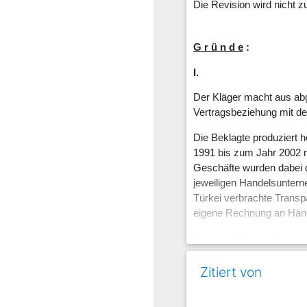
Die Revision wird nicht z
G r ü n d e
:
I.
Der Kläger macht aus ab
Vertragsbeziehung mit de
Die Beklagte produziert h
1991 bis zum Jahr 2002 na
Geschäfte wurden dabei de
jeweiligen Handelsunterne
Türkei verbrachte Transp
eigene Rechnung an Händ
Die vom Kläger geleitete
Anzeigen, Auflage von P
pflege, Marktbeobachtung
Zitiert von
unterstützte die Handels
Gestalt der Teilnahme ei