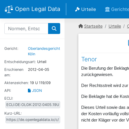
Open Legal Data
Urteile
Gericht
Startseite
Urteile
Gericht:
Oberlandesgericht
Köln
Tenor
Entscheidungsart:
Urteil
Die Berufung der Beklag
Erschienen
2012-04-05
zurückgewiesen.
am:
Aktenzeichen:
19 U 119/09
Der Rechtsstreit wird zu
API:
JSON
Die Beklagte hat die Kost
ECLI:
Dieses Urteil sowie das
Kurz-URL:
der Kosten vorläufig voll
nicht der Kläger vor der 