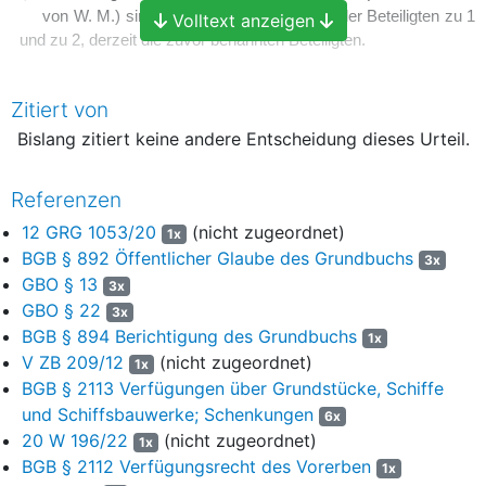
von W. M.) sind jeweils die Abkömmlinge der Beteiligten zu 1
Volltext anzeigen
und zu 2, derzeit die zuvor benannten Beteiligten.
4
Die Beteiligten zu 1 und zu 2 verkauften durch notariellen
Zitiert von
Vertrag vom 11. Juli 2023 den Grundbesitz an den Beteiligten
zu 3. Die Auflassung wurde erklärt. Die Beteiligten zu 4 bis 7
Bislang zitiert keine andere Entscheidung dieses Urteil.
stimmten der Veräußerung und der Löschung des
Nacherbenvermerks zu.
Referenzen
5
Der Notar beantragte als Vertreter der Beteiligten zu 1 bis 3
12 GRG 1053/20
(nicht zugeordnet)
1x
nicht nur die Eigentumsumschreibung, sondern auch die
BGB § 892 Öffentlicher Glaube des Grundbuchs
3x
Löschung des hier streitgegenständlichen Nacherbenvermerks
GBO § 13
3x
(Abteilung II Nr. 2).
GBO § 22
3x
6
Mit Zwischenverfügung vom 29. Mai 2024 wies das
BGB § 894 Berichtigung des Grundbuchs
1x
Grundbuchamt darauf hin, dass die Nacherben in dem
V ZB 209/12
(nicht zugeordnet)
1x
Erbschein nicht abschließend namentlich benannt seien. Da
BGB § 2113 Verfügungen über Grundstücke, Schiffe
nicht auszuschließen sei, dass in Zukunft weitere Abkömmlinge
und Schiffsbauwerke; Schenkungen
6x
hinzukämen, und dieser Umstand nicht urkundlich
20 W 196/22
(nicht zugeordnet)
1x
nachgewiesen werden könne, sei die Mitwirkung eines Pflegers
BGB § 2112 Verfügungsrecht des Vorerben
1x
für unbekannte Nacherben erforderlich. Zum Vollzug sei daher