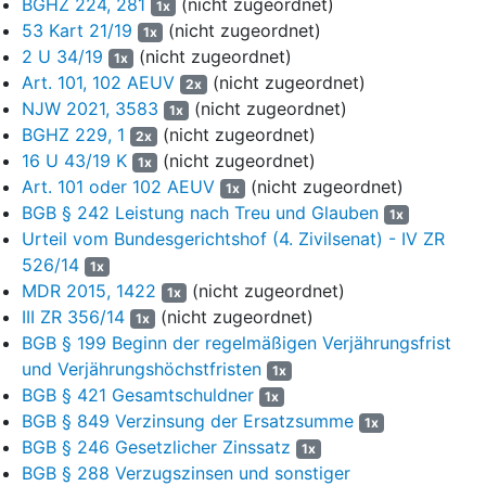
BGHZ 224, 281
(nicht zugeordnet)
1x
Beklagte zu 1 diejenige der Klägerin – durch
53 Kart 21/19
(nicht zugeordnet)
1x
Sicherheitsleistung in Höhe von 120 % des aufgrund des
2 U 34/19
(nicht zugeordnet)
1x
Urteils vollstreckbaren Betrages abwenden, wenn nicht der
Art. 101, 102 AEUV
(nicht zugeordnet)
2x
jeweilige Gegner vor der Vollstreckung Sicherheit in Höhe
NJW 2021, 3583
(nicht zugeordnet)
von 120 % des jeweils zu vollstreckenden Betrages leistet.
1x
BGHZ 229, 1
(nicht zugeordnet)
2x
Gründe
16 U 43/19 K
(nicht zugeordnet)
1x
I.
Art. 101 oder 102 AEUV
(nicht zugeordnet)
1x
BGB § 242 Leistung nach Treu und Glauben
1x
1
Die Klägerin macht gegen die (verbliebenen beiden)
Urteil vom Bundesgerichtshof (4. Zivilsenat) - IV ZR
Beklagten einen Kartellschadensersatzanspruch geltend.
526/14
1x
MDR 2015, 1422
(nicht zugeordnet)
2
Die Klägerin ist Muttergesellschaft und zentrale
1x
III ZR 356/14
Einkaufsstelle der
(nicht zugeordnet)
B.
-Unternehmensgruppe mit
1x
Stammgeschäft im (vor allem norddeutschen)
BGB § 199 Beginn der regelmäßigen Verjährungsfrist
Lebensmittelgroß- und -einzelhandel. Zur Unternehmensgruppe
und Verjährungshöchstfristen
1x
gehören u.a. 85 Warenhäuser, mehr als 30 Märkte, die
C.
-
BGB § 421 Gesamtschuldner
1x
Handelsgesellschaft, die
C.C.
und diverse Bäckereifilialen (diese
BGB § 849 Verzinsung der Ersatzsumme
1x
„die Zedenten“, Bl. 8). Die Beklagten (auch die erstinstanzliche
BGB § 246 Gesetzlicher Zinssatz
1x
Beklagte zu 2) und die Streithelferinnen waren (und sind) mit
BGB § 288 Verzugszinsen und sonstiger
unterschiedlichen Produktpaletten Hersteller in den Bereichen