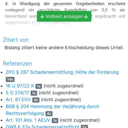
4. In Würdigung der gesamten Gegebenheiten erscheint
vorliegend ein geschätzter Kartelleffekt von 0,5 % als
Volltext anzeigen
hinreichend wahrscheinlich. Diese Quote ist angebracht und
angemessen,
§ 287 ZPO
.
(Rn.227)
Verfahrensgang
Zitiert von
vorgehend Schleswig-Holsteinisches Oberlandesgericht
Bislang zitiert keine andere Entscheidung dieses Urteil.
Kartellsenat, 12. Oktober 2023,
16 U 97/22 K
art,
Beschluss
Referenzen
vorgehend LG Kiel, 20. April 2022,
5 O 274/17
Tenor
ZPO § 287 Schadensermittlung; Höhe der Forderung
Auf die Berufung der Klägerin wird unter Zurückweisung
14x
des Rechtsmittels im Übrigen das Urteil der 5. Zivilkammer
16 U 97/22 K
(nicht zugeordnet)
1x
des Landgerichts Kiel vom 20. April 2022 abgeändert:
5 O 274/17
(nicht zugeordnet)
1x
Art. 81 EGV
(nicht zugeordnet)
4x
Die Beklagten zu 1 und 3 werden als Gesamtschuldner
BGB § 204 Hemmung der Verjährung durch
verurteilt, an die Klägerin 6.500,- € nebst Zinsen in Höhe von
Rechtsverfolgung
4x
5 Prozentpunkten über dem Basiszinssatz seit dem 1.
Art. 101 Abs. 1 AEUV
(nicht zugeordnet)
Januar 2008 zu zahlen, die Beklagte zu 1 darüber hinaus, an
1x
GWB § 33a Schadensersatzpflicht
sie 199.000,- € nebst Zinsen in Höhe von 4 % auf je 68.500,- €
2x