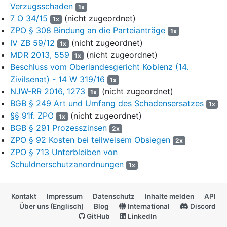
Verzugsschaden
1x
Körperpflege, Mund- und Zahnpflege sowie Wasch-, Putz- und
7 O 34/15
(nicht zugeordnet)
1x
Reinigungsmittel; diese sog. „schnell drehenden Konsumgüter“
ZPO § 308 Bindung an die Parteianträge
(fast moving consumer goods) vertrieben und vertreiben sie
1x
IV ZB 59/12
(nicht zugeordnet)
nahezu ausschließlich über Drogeriemärkte und
1x
Lebensmitteleinzelhändler, welche sie wiederum an die
MDR 2013, 559
(nicht zugeordnet)
1x
Endkunden weiterveräußer(te)n.
Beschluss vom Oberlandesgericht Koblenz (14.
Zivilsenat) - 14 W 319/16
1x
3
Die einzelnen Hersteller schlossen mit ihren einzelnen
NJW-RR 2016, 1273
(nicht zugeordnet)
1x
Abnehmer-Unternehmen, die Klägerin und die Zedenten
BGB § 249 Art und Umfang des Schadensersatzes
1x
vermittelt durch die Mittelstandskooperation
BBB+R
(Bl. 35),
§§ 91f. ZPO
(nicht zugeordnet)
1x
einmal jährlich einen umfassenden bilateralen Kaufvertrag (die
BGB § 291 Prozesszinsen
sog. Jahresvereinbarung), der alle Vertriebsprodukte umfasst.
2x
ZPO § 92 Kosten bei teilweisem Obsiegen
Die Verhandlungen begannen gewöhnlich im Herbst und wurden
2x
auf der Grundlage der bisherigen Konditionenvereinbarungen
ZPO § 713 Unterbleiben von
und der den Abnehmern überreichten Bruttolistenpreis-Listen
Schuldnerschutzanordnungen
1x
geführt. Auf diese Bruttolistenpreise wurden – jeweils hersteller-
und abnehmerspezifisch – Abzüge auf den Gesamtumsatz
vereinbart (Nettopreise), darüber hinaus Nachlässe bzw.
Kontakt
Impressum
Datenschutz
Inhalte melden
API
Über uns (Englisch)
Blog
International
Discord
Vergütungen in Bezug etwa auf spezifische Produktkategorien,
GitHub
LinkedIn
die Listung neuer Produkte, Umsatzvolumen oder