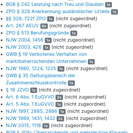
BGB § 242 Leistung nach Treu und Glauben
1x
Entscheidung an das Landgericht Kiel zurückverwiesen.
ZPO § 328 Anerkennung ausländischer Urteile
1x
Die Berufung der Beklagten zu 2) wird zurückgewiesen.
§§ 328, 722f ZPO
(nicht zugeordnet)
1x
Art. 267 AEUV
(nicht zugeordnet)
8x
Die Kostenentscheidung bleibt der Schlussentscheidung
ZPO § 513 Berufungsgründe
1x
vorbehalten.
NJW 2004, 1456
(nicht zugeordnet)
1x
Gründe
NJW 2003, 426
(nicht zugeordnet)
1x
GWB § 19 Verbotenes Verhalten von
I.
marktbeherrschenden Unternehmen
1x
1
Die Parteien sind durch die Teilnahme der Klägerinnen am
NJW 1980, 1224, 1225
(nicht zugeordnet)
1x
Visakartensystem der Beklagten miteinander verbunden. Sie
GWB § 35 Geltungsbereich der
streiten um die Rechtmäßigkeit der dabei vereinbarten
Zusammenschlusskontrolle
1x
Gebührenregelung.
§ 18 JZVO
(nicht zugeordnet)
1x
Art. 6 Abs. 1 EuGVVO
(nicht zugeordnet)
2x
2
Die Klägerinnen geben im Rahmen der von ihnen
Art. 5 Abs. 1 EuGVVO
(nicht zugeordnet)
angebotenen Finanzdienstleistungen auch Visakarten an ihre
1x
NJW 1997, 2885, 2886
(nicht zugeordnet)
Kunden aus. Trägerin des Visa-Zahlungssystems war seit dem
1x
Jahr 1976 die aus rund 20.000 Banken bestehende
NJW 1989, 1431, 1432
(nicht zugeordnet)
2x
Mitgliederorganisation Visa International Association. Aus ihr
NJW 2015, 1118
(nicht zugeordnet)
1x
spaltete sich im Jahr 2004 für das Europageschäft die von 3.000
BGB § 305c Überraschende und mehrdeutige Klauseln