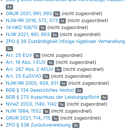
Banken - darunter die Dachorganisation der Klägerinnen, der
2x
DSGV - getragene Beklagte zu 1 Visa Europe Ltd. ab. Für das
GRUR 2021, 991, 993
(nicht zugeordnet)
1x
weltweite Geschäft im Übrigen wurde im Jahr 2007 als
NJW-RR 2016, 572, 573
(nicht zugeordnet)
1x
Aktiengesellschaft die Beklagte zu 2 Visa Inc. gegründet. Die
14 HKO 108/15
(nicht zugeordnet)
1x
Anteile der bisherigen Mitgliedsbanken wurden im Jahr 2008 an
NJW 2021, 991, 993
(nicht zugeordnet)
2x
der Börse veräußert. Die Beklagte zu 2 besaß eine Kaufoption
ZPO § 39 Zuständigkeit infolge rügeloser Verhandlung
an der Beklagten zu 1, von der sie im Jahr 2016 Gebrauch
machte und alle Anteile an der Beklagten zu 1 erwarb, deren
3x
Art. 25 EUV
(nicht zugeordnet)
bisherige Mitgliedschaftsbanken dabei ausbezahlt wurden. Seit
1x
dem 21.06.2016 ist die Beklagte zu 1 eine 100%ige
Art. 19 Abs. 1 EUV
(nicht zugeordnet)
1x
Tochtergesellschaft der Beklagten zu 2.
Art. 267 Abs. 2 AEUV
(nicht zugeordnet)
1x
Art. 25 EuGVVO
(nicht zugeordnet)
1x
3
Bereits zuvor, am 01.12.2015, legten der DSGV und die
NJW-RR 2005, 929, 931
(nicht zugeordnet)
1x
Beklagte zu 1 in der sog. Mitgliedschaftsvereinbarung
BGB § 134 Gesetzliches Verbot
2x
"Membership Deed" (“MD“, Bl. 613 - 631 d. A. in deutscher, Bl.
BGB § 275 Ausschluss der Leistungspflicht
1x
633 - 651 d. A. in englischer Fassung) die Grundlage für die
NVwZ 2003, 1140, 1142
(nicht zugeordnet)
Teilnahme der Klägerinnen am Visa-Zahlungskartensystem. Die
1x
NJW 1984, 1552
(nicht zugeordnet)
Klägerinnen erkannten darin die von der Beklagten zu 1
1x
aufgestellten Regelwerke als verbindlich an. Seit der Übernahme
GRUR 2021, 714, 715
(nicht zugeordnet)
1x
der Beklagten zu 1 durch die Beklagte zu 2 verantworten beide
ZPO § 538 Zurückverweisung
3x
die für Visa geltenden Regelwerke, ungeachtet dessen, dass die