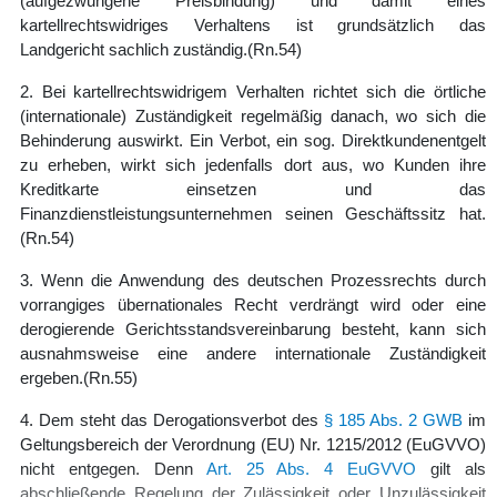
(aufgezwungene Preisbindung) und damit eines
kartellrechtswidriges Verhaltens ist grundsätzlich das
Landgericht sachlich zuständig.
(Rn.54)
2. Bei kartellrechtswidrigem Verhalten richtet sich die örtliche
(internationale) Zuständigkeit regelmäßig danach, wo sich die
Behinderung auswirkt. Ein Verbot, ein sog. Direktkundenentgelt
zu erheben, wirkt sich jedenfalls dort aus, wo Kunden ihre
Kreditkarte einsetzen und das
Finanzdienstleistungsunternehmen seinen Geschäftssitz hat.
(Rn.54)
3. Wenn die Anwendung des deutschen Prozessrechts durch
vorrangiges übernationales Recht verdrängt wird oder eine
derogierende Gerichtsstandsvereinbarung besteht, kann sich
ausnahmsweise eine andere internationale Zuständigkeit
ergeben.
(Rn.55)
4. Dem steht das Derogationsverbot des
§ 185 Abs. 2 GWB
im
Geltungsbereich der Verordnung (EU) Nr. 1215/2012 (EuGVVO)
nicht entgegen. Denn
Art. 25 Abs. 4 EuGVVO
gilt als
abschließende Regelung der Zulässigkeit oder Unzulässigkeit