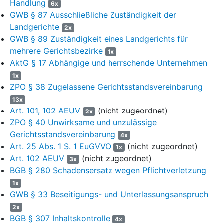
Handlung
6x
bei dem eine geordnete und sachgerechte Prüfung der
GWB § 87 Ausschließliche Zuständigkeit der
Ansprüche nicht gewährleistet ist, so dass die Klausel einem
Landgerichte
2x
Verzicht auf den Rechtsschutz gleichkäme (Anschluss BGH,
GWB § 89 Zuständigkeit eines Landgerichts für
Urteil vom 3. Dezember 1973 -
II ZR 91/72
und OLG Koblenz,
mehrere Gerichtsbezirke
1x
Zwischenurteil vom 24. Juni 2004 -
5 U 1353/02
; Fortführung
AktG § 17 Abhängige und herrschende Unternehmen
OLG Frankfurt, Urteil vom 1. Oktober 1998 -
1 U 163/96
). Für
1x
diese Prüfung kann nur der Zeitpunkt der Klageerhebung
ZPO § 38 Zugelassene Gerichtsstandsvereinbarung
maßgeblich sein, nicht schon der ihres Abschlusses. Denn erst
dann kann festgestellt werden, ob an dem prorogierten
13x
ausländischen Gerichtsstand eine Rechtsverweigerung drohen
Art. 101, 102 AEUV
(nicht zugeordnet)
2x
würde.
(Rn.114)
(Rn.121)
ZPO § 40 Unwirksame und unzulässige
Gerichtsstandsvereinbarung
4x
Verfahrensgang
Art. 25 Abs. 1 S. 1 EuGVVO
(nicht zugeordnet)
1x
vorgehend LG Kiel 13. Zivilkammer, 24. August 2023,
13
Art. 102 AEUV
(nicht zugeordnet)
3x
O 188/21
, Urteil
BGB § 280 Schadensersatz wegen Pflichtverletzung
Tenor
1x
Auf die Berufung der Klägerinnen wird das angefochtene
GWB § 33 Beseitigungs- und Unterlassungsanspruch
Urteil aufgehoben, soweit die Klage abgewiesen worden ist.
2x
BGB § 307 Inhaltskontrolle
4x
Der Rechtsstreit wird zur weiteren Verhandlung und