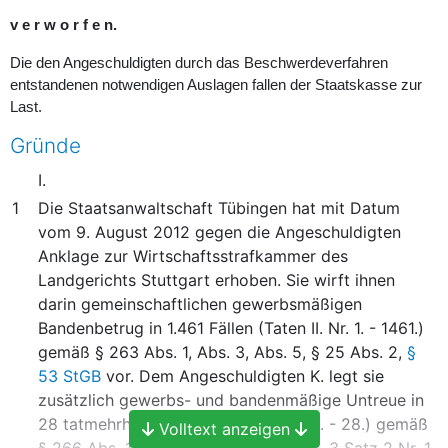
v e r w o r f e n.
Die den Angeschuldigten durch das Beschwerdeverfahren
entstandenen notwendigen Auslagen fallen der Staatskasse zur
Last.
Gründe
I.
1
Die Staatsanwaltschaft Tübingen hat mit Datum
vom 9. August 2012 gegen die Angeschuldigten
Anklage zur Wirtschaftsstrafkammer des
Landgerichts Stuttgart erhoben. Sie wirft ihnen
darin gemeinschaftlichen gewerbsmäßigen
Bandenbetrug in 1.461 Fällen (Taten II. Nr. 1. - 1461.)
gemäß § 263 Abs. 1, Abs. 3, Abs. 5, § 25 Abs. 2,
§
53 StGB
vor. Dem Angeschuldigten K. legt sie
zusätzlich gewerbs- und bandenmäßige Untreue in
28 tatmehrheitlichen Fällen (Taten I. 1. - 28.) gemäß
Volltext anzeigen
§ 266 Abs. 1 Var. 1, Abs. 2, § 263 Abs. 3 Satz 2 Nr. 1,