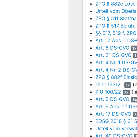
der Ansicht des Klägers
ZPO § 882e Lösc
Eintrag nicht um einen 
Urteil vom Oberla
Beklagten beschränkt un
ZPO § 511 Stattha
des
§ 35 Abs. 2 S. 2 N
ZPO § 517 Berufun
auf Unterlassung nicht z
§§ 517, 519 f. ZPO
11
Hiergegen wendet si
Art. 17 Abs. 1 DS
Akte) Berufungsbeg
Art. 6 DS-GVO
1x
Vorbringens weiterverf
Art. 21 DS-GVO
1
Einhaltung der Anford
Art. 4 Nr. 1 DS-G
Speicherung nicht bewi
Art. 4 Nr. 2 DS-G
ZPO § 882f Einsic
12
Diesbezüglich hält 
15 U 153/21
(n
Neufassung mit teil
1x
7 U 100/22
(n
Abwägung bestimmt wer
7x
InsBekV
und zum ander
Art. 5 DS-GVO
3x
Art. 6 Abs. 1 f D
13
Letztlich habe si
Art. 17 DS-GVO
7
Drittwirkung der Gr
BDSG 2018 § 31 S
ergangene Entscheidun
Urteil vom Verwal
14
Der Kläger beantrag
Art. 40 DS-GVO