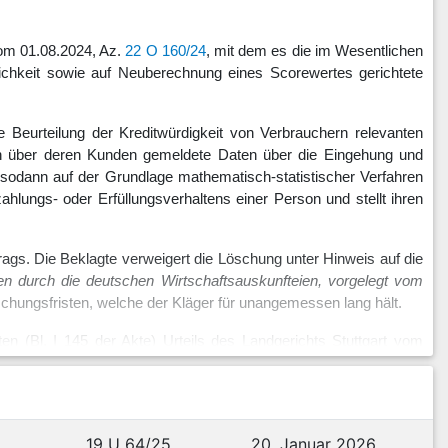
vom 01.08.2024, Az.
22 O 160/24
, mit dem es die im Wesentlichen
ndlichkeit sowie auf Neuberechnung eines Scorewertes gerichtete
ie Beurteilung der Kreditwürdigkeit von Verbrauchern relevanten
rn über deren Kunden gemeldete Daten über die Eingehung und
t sodann auf der Grundlage mathematisch-statistischer Verfahren
lungs- oder Erfüllungsverhaltens einer Person und stellt ihren
rags. Die Beklagte verweigert die Löschung unter Hinweis auf die
en durch die deutschen Wirtschaftsauskunfteien, vorgelegt vom
chungsfristen, welche der Kläger für unangemessen lang hält.
n (Bl. I 145 der Akte) Urteils des Landgerichts Stuttgart vom
t.
nto bei der ... unterhielt, die das Vertragsverhältnis wegen eines
h vorheriger Mahnung am 03.01.2020 kündigte. Der Kläger glich
19 U 64/25
20. Januar 2026
st am 03.04.2023, also über drei Jahre nach der ersten Mahnung,