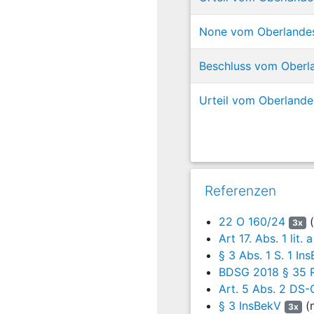
vollständig aus. Die Be
None vom Oberlandes
6
Des weiteren ist zu
Datenschutz und Inf
Beschluss vom Oberl
regelmäßig drei Jahren 
7
• der Ausgleich der 
Urteil vom Oberlande
8
• bis zum Ablauf de
worden sind und
9
• keine Information
Referenzen
10
Das Landgericht ha
VO
) stehe dem Klä
22 O 160/24
(
3x
die Erteilung zutreffen
Art 17. Abs. 1 lit.
Demgegenüber hätten die
§ 3 Abs. 1 S. 1 In
DSG-VO in Bezug auf di
Mindestmaß zu beschrä
BDSG 2018 § 35 R
Beklagte mit der Fristbe
Art. 5 Abs. 2 DS
Bestimmung über die vo
§ 3 InsBekV
(n
3x