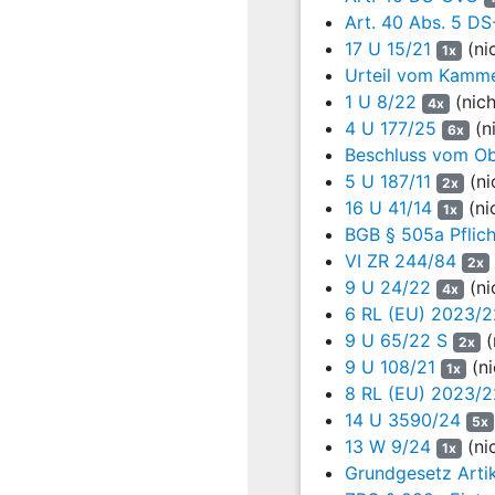
Art. 40 Abs. 5 D
15
das Urteil des L
17 U 15/21
(ni
1x
Urteil vom Kammer
16
1. Die Beklagte 
1 U 8/22
(nich
sammenhängenden 
4x
4 U 177/25
(n
6x
17
2. Die Beklagte w
Beschluss vom Ob
zu berichtigen.
5 U 187/11
(ni
2x
16 U 41/14
(ni
18
3. Die Beklagte
1x
BGB § 505a Pflich
250.000,00 EUR, 
(Vorstand) zu v
VI ZR 244/84
2x
bezüglich der fr
9 U 24/22
(ni
4x
verarbeiten.
6 RL (EU) 2023/2
9 U 65/22 S
(
2x
19
4. Die Beklagte w
9 U 108/21
(ni
1x
20
Die Beklagte beantr
8 RL (EU) 2023/2
14 U 3590/24
5x
21
die Berufung zu
13 W 9/24
(ni
1x
Grundgesetz Artik
22
Sie verteidigt das 