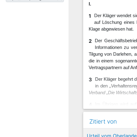
I.
1
Der Kläger wendet si
auf Löschung eines N
Klage abgewiesen hat.
2
Der Geschäftsbetrieb
Informationen zu ve
Tilgung von Darlehen, a
die in einem sogenannte
Vertragspartnern auf An
3
Der Kläger begehrt d
in den
„Verhaltensr
Verband „Die Wirtschaft
4
Im Übrigen wird auf
31.07.2024 (Bl. I 13
Zitiert von
5
Zu ergänzen ist, dass
zum 03.11.2019 offe
Urteil vom Oberlandes
auch in der Folge die F