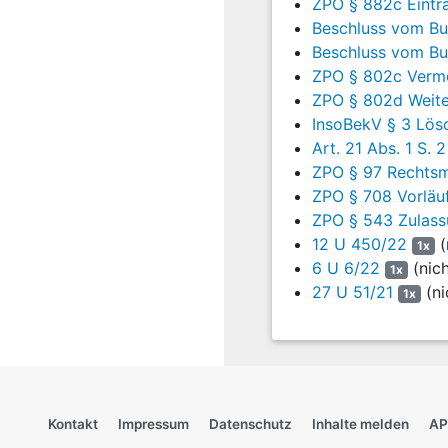
ZPO § 882c Eint
II.
Beschluss vom Bun
Beschluss vom Bun
23
Die nach
§ 511 ZP
ZPO § 802c Vermö
allerdings unbegrün
ZPO § 802d Weit
1.
InsoBekV § 3 Lös
Art. 21 Abs. 1 S.
24
Die (jedenfalls na
ZPO § 97 Rechtsm
Anspruch auf Lösc
ZPO § 708 Vorläuf
diesbezügliche Unterlas
ZPO § 543 Zulass
a)
12 U 450/22
(
1x
6 U 6/22
(nic
1x
25
Dem Kläger steht d
27 U 51/21
(ni
1x
Eintrags über die 
nicht zu. Die Vorausse
d) DS-GVO), sondern r
Verhaltensregeln für ein
26
aa) Die Verarbeitu
DS-GVO), sondern n
Kontakt
Impressum
Datenschutz
Inhalte melden
AP
zwar i. S. d.
Art. 4 Nr.