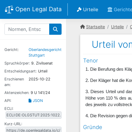
Open Legal Data
Urteile
Gericht
Startseite
Urteile
O
Urteil vo
Gericht:
Oberlandesgericht
Stuttgart
Tenor
Spruchkörper:
9. Zivilsenat
1. Die Berufung des Klä
Entscheidungsart:
Urteil
Erschienen
2025-10-22
2. Der Kläger hat die K
am:
3. Dieses Urteil und das
Aktenzeichen:
9 U 141/24
Höhe von 110 % des auf
API:
JSON
des jeweils zu vollstrec
ECLI:
4. Die Revision gegen di
Kurz-URL:
Gründe