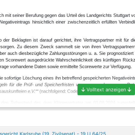
ch mit seiner Berufung gegen das Urteil des Landgerichts Stuttgart 
egativeintrags hinsichtlich einer zwischenzeitlich erfüllten Verbi
 der Beklagten ist darauf gerichtet, ihre Vertragspartner mit für d
rsorgen. Zu diesem Zweck sammelt sie von ihren Vertragspartne
ber auch diesbezügliche Zahlungsstörungen u. a. Sie prognostizier
n Scorewert ausgedrückte Wahrscheinlichkeit des künftigen Rückzah
frage vorhandene Daten sowie ermittelte Scorewerte zur Verfügung.
ie sofortige Löschung eines ihn betreffend gespeicherten Negativeint
egeln für die Prüf- und Speicherfristen von personenbezogenen Dat
Volltext anzeigen
sauskunfteien e.V.““
(nachfolgend: Code of Conduct) festgelegten Lös
 den Tatbestand des dem Klägervertreter am 01.08.2024 zugestellte
5 ff. der Akte) Bezug genommen, mit dem es die Klage abgewiesen ha
 der Negativeintrag darin besteht, dass der Kläger ein Kreditkartenko
nen und vom Kläger nicht beglichenen Saldos i.H.v. 1.566,37 € nac
gericht Karlsruhe (19. Zivilsenat) - 19 U 64/25
orderung (von zuletzt noch 466 €) trotz weiterer Aufforderungen er