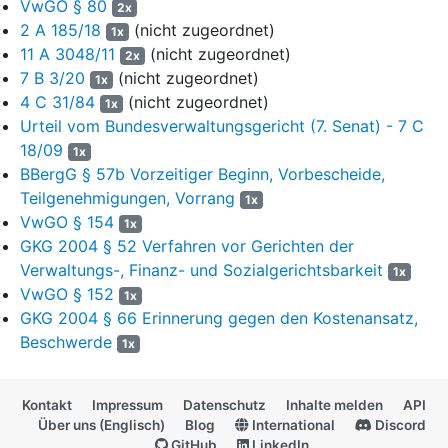
VwGO § 80
2x
Verwaltungsgerichtsordnung
(VwGO) maßgeblichen
2 A 185/18
(nicht zugeordnet)
1x
Beschwerdevortrages begründet.
11 A 3048/11
(nicht zugeordnet)
2x
7 B 3/20
(nicht zugeordnet)
1x
2
Das Verwaltungsgericht hat mit Beschluss vom 16. März
4 C 31/84
(nicht zugeordnet)
2022 die aufschiebende Wirkung des Widerspruchs der
1x
Urteil vom Bundesverwaltungsgericht (7. Senat) - 7 C
Antragstellerin, einer gem.
§ 3 UmwRG
anerkannten
Umweltvereinigung, gegen die mit Bescheid vom 24. Februar
18/09
1x
2020 erfolgte Zulassung des Hauptbetriebsplans 2020-2023
BBergG § 57b Vorzeitiger Beginn, Vorbescheide,
(Auslauf) für den Tagebau Jänschwalde wiederhergestellt. Es
Teilgenehmigungen, Vorrang
1x
hat angenommen, dass die Antragstellerin über das erforderliche
VwGO § 154
1x
Rechtsschutzbedürfnis verfüge und ihr Antrag auch nicht
GKG 2004 § 52 Verfahren vor Gerichten der
rechtsmissbräuchlich sei. Nach der im vorläufigen
Verwaltungs-, Finanz- und Sozialgerichtsbarkeit
1x
Rechtsschutzverfahren gebotenen, aber auch nur möglichen
VwGO § 152
1x
Prüfung erweise sich der nach
§ 52 Abs. 1 BBergG
ergangene
GKG 2004 § 66 Erinnerung gegen den Kostenansatz,
Zulassungsbescheid des Antragsgegners voraussichtlich als
Beschwerde
1x
rechtswidrig. Die Fortführung des Tagebaus stehe im
Widerspruch zu
§ 48 Abs. 2 BBergG
, denn nach der, soweit
ersichtlich, einheitlichen obergerichtlichen Rechtsprechung dürfe
Kontakt
Impressum
Datenschutz
Inhalte melden
API
ein Hauptbetriebsplan, der den Abbau freigebe, nicht zugelassen
Über uns (Englisch)
Blog
International
Discord
werden, wenn die erforderliche wasserrechtliche Genehmigung
GitHub
LinkedIn