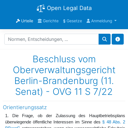
Open Legal Data
Urteile
Gerichte
§
Gesetze
Anmeldung
Beschluss vom
Oberverwaltungsgericht
Berlin-Brandenburg (11.
Senat) - OVG 11 S 7/22
Orientierungssatz
1. Die Frage, ob der Zulassung des Hauptbetriebsplans
überwiegende öffentliche Interessen im Sinne des
§ 48 Abs. 2